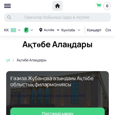
0
Концерт
Спор
₽
Ақтөбе
KK
Күнтізбе
Ақтөбе Алаңдары
үй
Ақтөбе Алаңдары
Ғазиза Жұбанова атындағы Ақтөбе
облыстық филармониясы
Ақтөбе қаласы, Әбілқайыр хан даңғылы, 90Б
Постерді қарау