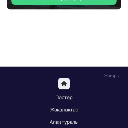
Жоғары
Постер
Жаңалықтар
Алаң туралы