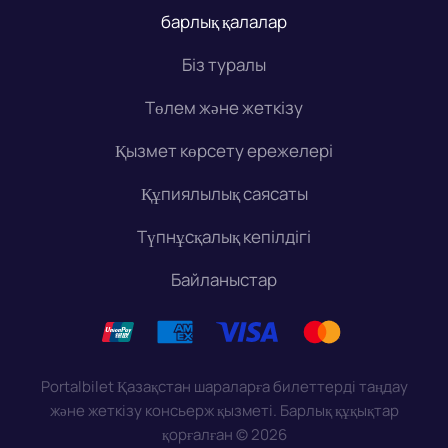
барлық қалалар
Біз туралы
Төлем және жеткізу
Қызмет көрсету ережелері
Құпиялылық саясаты
Түпнұсқалық кепілдігі
Байланыстар
Portalbilet Қазақстан шараларға билеттерді таңдау
және жеткізу консьерж қызметі. Барлық құқықтар
қорғалған
©
2026