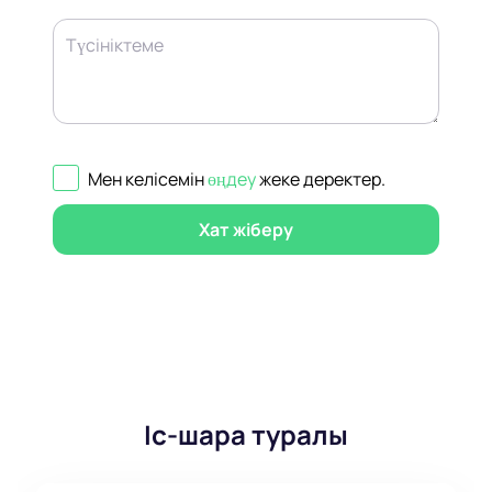
Түсініктеме
Мен келісемін
өңдеу
жеке деректер
.
Хат жіберу
Іс-шара туралы