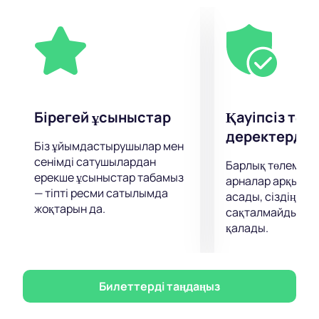
бірімен тығыз байланысты.
Егер сіз өзіңізді толығымен алаңдатып, күнделікті
уайымның жүктерін тастағыңыз келсе, Отыз ұлының
болғанша спектаклі... бұл сізге көмектеседі.Сізді
сюжетке толық ену, актерлік ойыннан,
декорациядан, костюмдерден және музыкалық
сүйемелдеуден үлкен рахат күтеді.
Бірегей ұсыныстар
Қауіпсіз төл
Жақсы көру!
деректерді қ
Біз ұйымдастырушылар мен
сенімді сатушылардан
Барлық төлемдер
ерекше ұсыныстар табамыз
арналар арқылы 
— тіпті ресми сатылымда
асады, сіздің дер
жоқтарын да.
сақталмайды және
қалады.
Билеттерді таңдаңыз