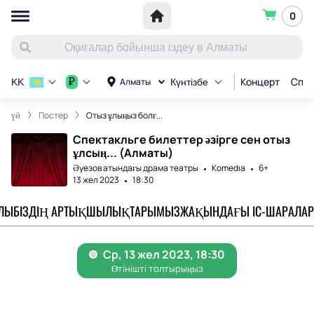
0
Концерт
Спор
₽
Алматы
KK
Күнтізбе
үй
Постер
Отыз ұлыңыз болғ...
Спектакльге билеттер әзірге сен отыз
ұлсың... (Алматы)
Әуезов атындағы драма театры
Komedıa
6+
13 жел 2023
18:30
АЛЫ
БІЗДІҢ АРТЫҚШЫЛЫҚТАРЫМЫЗ
ЖАҚЫНДАҒЫ ІС-ШАРАЛАР