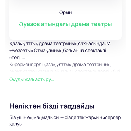
Орын
Әуезов атындағы драма театры
Қазақ ұлттық драма театрының сахнасында. М.
Әуезовтың Отыз ұлының болғанша спектаклі
өтеді....
Көрермендерді қазақ ұлттық драма театрының
визит карточкасына айналған спектакльдердің бірі
күтеді. М. Әуезов. Бұл қойылым метафораларға,
Оқуды жалғастыру...
күтпеген, ерекше сахналық шешімдерге, сұлулыққа,
сенімділікке, сюжеттің керемет көрінісіне толы.
Көру кезінде өзіңізден бірнеше рет сұрағаныңызға
Неліктен бізді таңдайды
сенімдіміз " ал бұдан кейін не болады?"немесе" Мен
қалай әрекет етер едім?». Бұл қойылымда эмпатия,
Біз үшін ең маңыздысы — сізде тек жарқын әсерлер
эмпатия, сондай-ақ мәңгілік құндылықтардың
қалуы
уақытша және көрінетін құндылықтарды жеңуі бір-