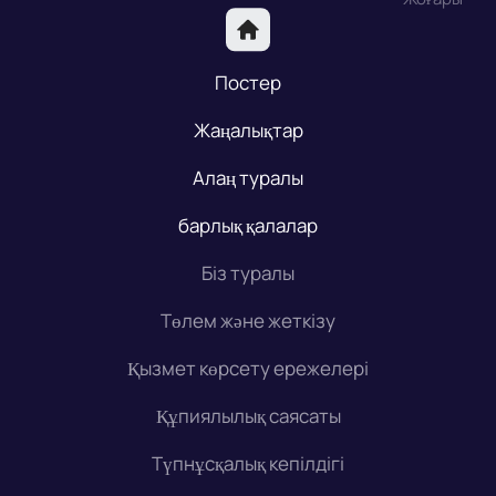
Постер
Жаңалықтар
Алаң туралы
барлық қалалар
Біз туралы
Төлем және жеткізу
Қызмет көрсету ережелері
Құпиялылық саясаты
Түпнұсқалық кепілдігі