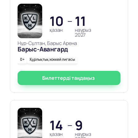
10
11
—
қазан
наурыз
2027
Нұр-Сұлтан, Барыс Арена
Барыс-Авангард
0+
Құрлықтық хоккей лигасы
Билеттерді таңдаңыз
14
9
—
қазан
наурыз