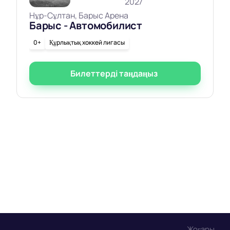
2027
Нұр-Сұлтан, Барыс Арена
Барыс - Автомобилист
0+
Құрлықтық хоккей лигасы
Билеттерді таңдаңыз
Жоғары