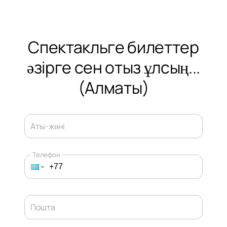
Спектакльге билеттер
әзірге сен отыз ұлсың...
(Алматы)
Аты-жөні
Телефон
Пошта