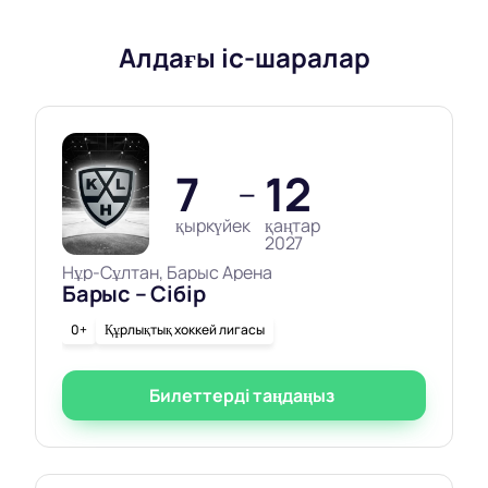
Алдағы іс-шаралар
7
12
—
қыркүйек
қаңтар
2027
Нұр-Сұлтан, Барыс Арена
Барыс – Сібір
0+
Құрлықтық хоккей лигасы
Билеттерді таңдаңыз