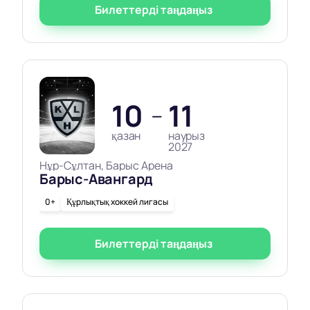
Билеттерді таңдаңыз
10
11
—
қазан
наурыз
2027
Нұр-Сұлтан, Барыс Арена
Барыс-Авангард
0+
Құрлықтық хоккей лигасы
Билеттерді таңдаңыз