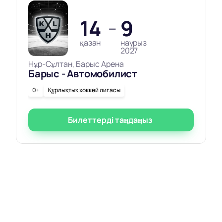
14
9
—
қазан
наурыз
2027
Нұр-Сұлтан, Барыс Арена
Барыс - Автомобилист
0+
Құрлықтық хоккей лигасы
Билеттерді таңдаңыз