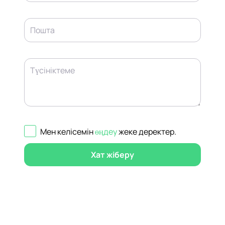
Пошта
Түсініктеме
Мен келісемін
өңдеу
жеке деректер
.
Хат жіберу