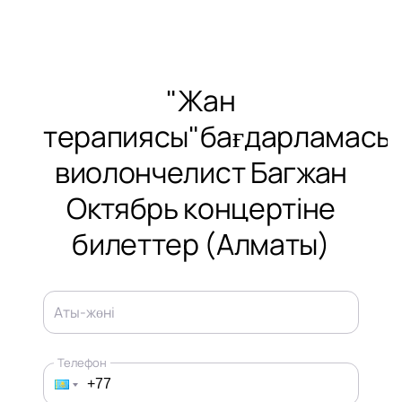
"Жан
терапиясы"бағдарламасы
виолончелист Багжан
Октябрь концертіне
билеттер (Алматы)
Аты-жөні
Телефон