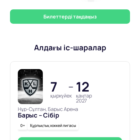
Билеттерді таңдаңыз
Алдағы іс-шаралар
7
12
—
қыркүйек
қаңтар
2027
Нұр-Сұлтан, Барыс Арена
Барыс – Сібір
0+
Құрлықтық хоккей лигасы