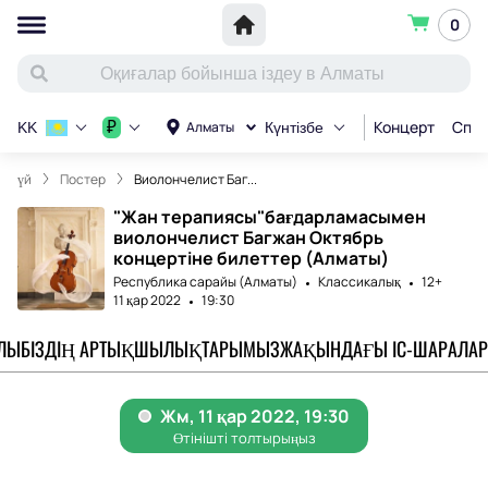
0
Концерт
Спор
₽
Алматы
KK
Күнтізбе
үй
Постер
Виолончелист Баг...
"Жан терапиясы"бағдарламасымен
виолончелист Багжан Октябрь
концертіне билеттер (Алматы)
Республика сарайы (Алматы)
Классикалық
12+
11 қар 2022
19:30
АЛЫ
БІЗДІҢ АРТЫҚШЫЛЫҚТАРЫМЫЗ
ЖАҚЫНДАҒЫ ІС-ШАРАЛАР