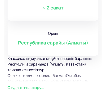
~
2 сағат
Орын
Республика сарайы (Алматы)
Классикалық музыканы сүйетіндердің барлығын
Республика сарайында (Алматы, Қазақстан)
тамаша кеш күтіп тұр.
Осы кеште виолончелист Багжан Октябрь
орындаған классикалық музыка концерті "жан
терапиясы"бағдарламасымен өтеді. Концерттік
Оқуды жалғастыру...
бағдарламаға танылған данышпандардың
шығармаларының үзінділері кірді, олардың есімдері
қосымша таныстыруды қажет етпейді.