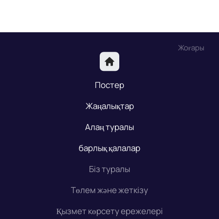
Жоғары
Постер
Жаңалықтар
Алаң туралы
барлық қалалар
Біз туралы
Төлем және жеткізу
Қызмет көрсету ережелері