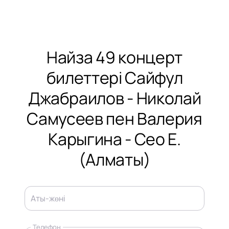
Найза 49 концерт
билеттері Сайфул
Джабраилов - Николай
Самусеев пен Валерия
Карыгина - Сео Е.
(Алматы)
Аты-жөні
Телефон