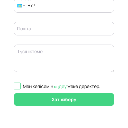
Пошта
Түсініктеме
Мен келісемін
өңдеу
жеке деректер
.
Хат жіберу