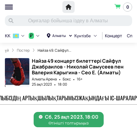
0
Концерт
Спор
₽
Алматы
KK
Күнтізбе
үй
Постер
Найза 49. Сайфул...
Найза 49 концерт билеттері Сайфул
Джабраилов - Николай Самусеев пен
Валерия Карыгина - Сео Е. (Алматы)
Алматы Арена
Бокс
16+
25 ақп 2023
18:00
АЛЫ
БІЗДІҢ АРТЫҚШЫЛЫҚТАРЫМЫЗ
ЖАҚЫНДАҒЫ ІС-ШАРАЛАР