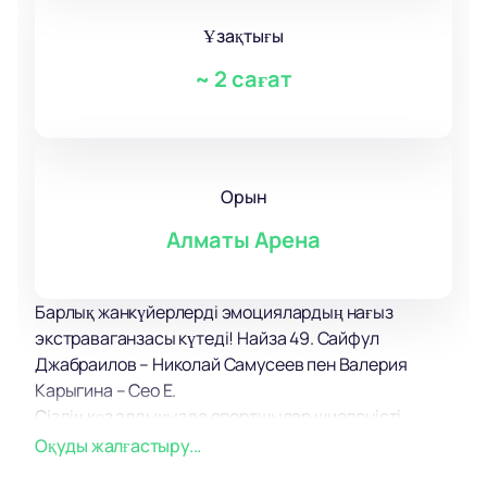
Ұзақтығы
~
2 сағат
Орын
Алматы Арена
Барлық жанкүйерлерді эмоциялардың нағыз
экстраваганзасы күтеді! Найза 49. Сайфул
Джабраилов – Николай Самусеев пен Валерия
Карыгина – Сео Е.
Сіздің көз алдыңызда спортшылар шиеленісті,
шарасыз қақтығысқа түседі! Сонда да ешкім
Оқуды жалғастыру...
жеңілгісі келмейді! Дәл осы жерден сіз жеңіске