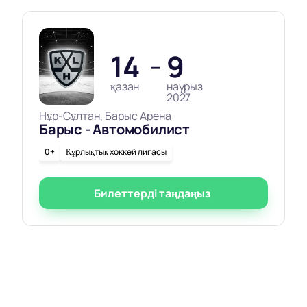
14
9
—
қазан
наурыз
2027
Нұр-Сұлтан, Барыс Арена
Барыс - Автомобилист
0+
Құрлықтық хоккей лигасы
Билеттерді таңдаңыз