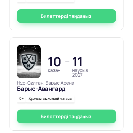
Билеттерді таңдаңыз
10
11
—
қазан
наурыз
2027
Нұр-Сұлтан, Барыс Арена
Барыс-Авангард
0+
Құрлықтық хоккей лигасы
Билеттерді таңдаңыз