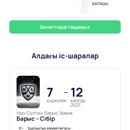
қалады.
Билеттерді таңдаңыз
Алдағы іс-шаралар
7
12
—
қыркүйек
қаңтар
2027
Нұр-Сұлтан, Барыс Арена
Барыс – Сібір
0+
Құрлықтық хоккей лигасы