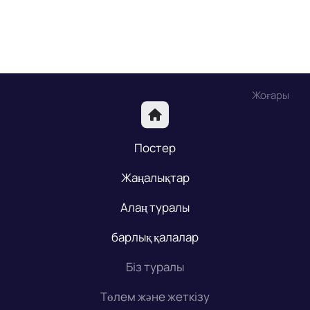
Жоғары
Постер
Жаңалықтар
Алаң туралы
барлық қалалар
Біз туралы
Төлем және жеткізу