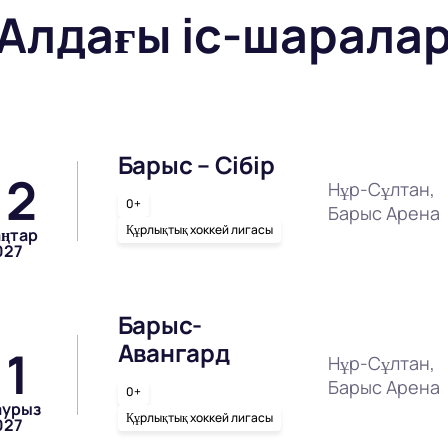
Алдағы іс-шарала
Барыс – Сібір
12
Нұр-Сұлтан,
0+
Барыс Арена
Құрлықтық хоккей лигасы
аңтар
027
Барыс-
Авангард
11
Нұр-Сұлтан,
Барыс Арена
0+
аурыз
Құрлықтық хоккей лигасы
027