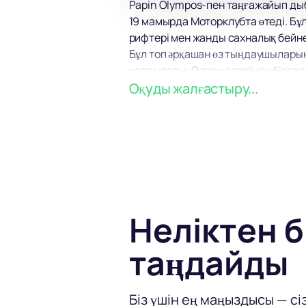
Papin Olympos-пен таңғажайып дыб
19 мамырда Моторклубта өтеді. Бұ
рифтері мен жанды сахналық бейн
Бұл топ әрқашан өз тыңдаушыларын
қалдырады. Олар өздерімен бірге т
беретін жаңартылған тұжырымдаман
Оқуды жалғастыру...
музыканың күшін оның барлық салт
Неліктен б
таңдайды
Біз үшін ең маңыздысы — сі