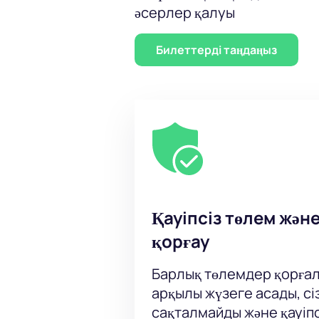
әсерлер қалуы
Билеттерді таңдаңыз
Қауіпсіз төлем жән
қорғау
Барлық төлемдер қорғал
арқылы жүзеге асады, сі
сақталмайды және қауіпс