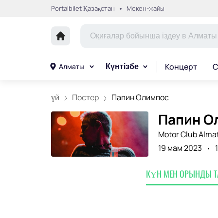
Portalbilet Қазақстан
Мекен-жайы
Концерт
С
Алматы
Күнтізбе
үй
Постер
Папин Олимпос
Папин О
Motor Club Alma
19 мам 2023
КҮН МЕН ОРЫНДЫ 