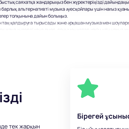
ыстық саяхатқа жандарыңыз бен жүректеріңізді дайындаңыз
л барлық альтернативті музыка әуесқойлары үшін нағыз қуан
елер толқынына дайын болыңыз.
 таң қалдыруға тырысады және әрқашан музыка мен шоуларға
ек жаңа әндерді ғана емес, сонымен қатар әркім өзін нағыз ж
ы алып келуге уәде береді. Осы концертке бару мүмкіндігі
анатымен сезініңіз!
ізді
Бірегей ұсыны
зде тек жарқын