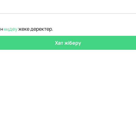
ін
өңдеу
жеке деректер
.
Хат жіберу