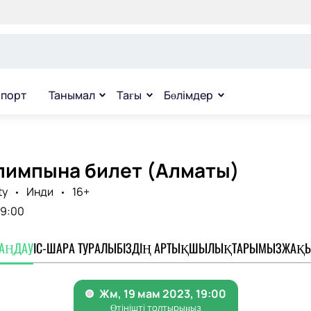
порт
Танымал
Тағы
Бөлімдер
лимпына билет (Алматы)
ty
Инди
16+
19:00
ТАҢДАУ
ІС-ШАРА ТУРАЛЫ
БІЗДІҢ АРТЫҚШЫЛЫҚТАРЫМЫЗ
ЖАҚЫ