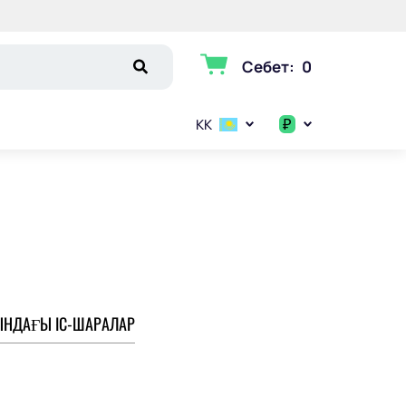
Себет
:
0
₽
KK
$
€
₽
НДАҒЫ ІС-ШАРАЛАР