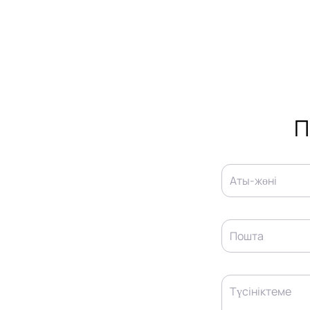
П
Аты-жөні
Пошта
Түсініктеме