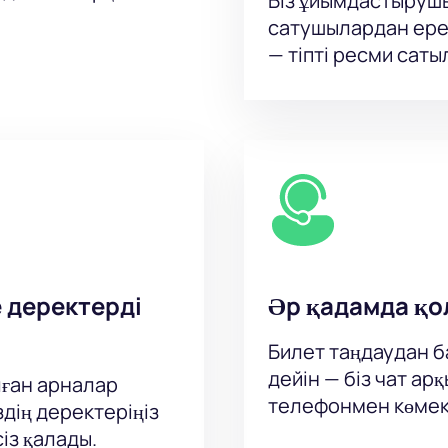
Біз ұйымдастыруш
сатушылардан ере
— тіпті ресми сат
е деректерді
Әр қадамда қо
Билет таңдаудан ба
дейін — біз чат а
ған арналар
телефонмен көмек
здің деректеріңіз
із қалады.