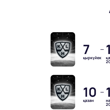
7
—
қыркүйек
қ
2
10
—
қазан
н
2