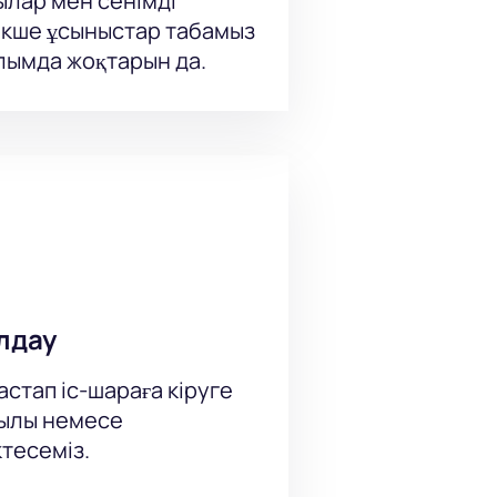
ылар мен сенімді
кше ұсыныстар табамыз
ылымда жоқтарын да.
лдау
стап іс-шараға кіруге
рқылы немесе
тесеміз.