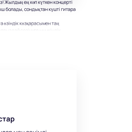
! Жылдың ең көп күткен концерті
ыш болады, сондықтан күшті гитара
 өзіндік көзқарасымен таң
ұлдыздай сезінуге мүмкіндік
н жіберіп алмаңыз және жанды
стар