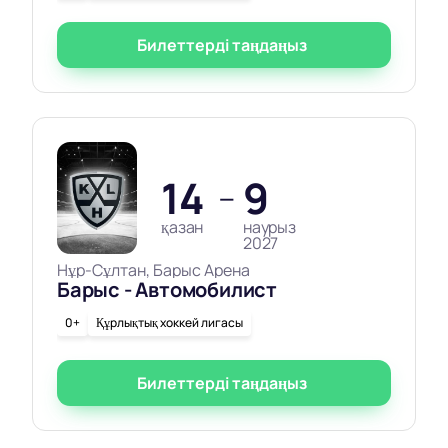
Билеттерді таңдаңыз
14
9
—
қазан
наурыз
2027
Нұр-Сұлтан, Барыс Арена
Барыс - Автомобилист
0+
Құрлықтық хоккей лигасы
Билеттерді таңдаңыз