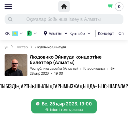
0
Концерт
Спор
₽
Алматы
KK
Күнтізбе
үй
Постер
Людовико Эйнауди
Людовико Эйнауди концертіне
билеттер (Алматы)
Республика сарайы (Алматы)
Классикалық
6+
28 қыр 2023
19:00
АЛЫ
БІЗДІҢ АРТЫҚШЫЛЫҚТАРЫМЫЗ
ЖАҚЫНДАҒЫ ІС-ШАРАЛАР