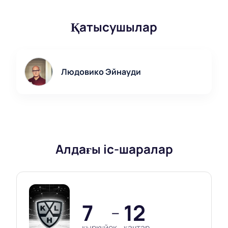
Қатысушылар
Людовико Эйнауди
Алдағы іс-шаралар
7
12
—
қыркүйек
қаңтар