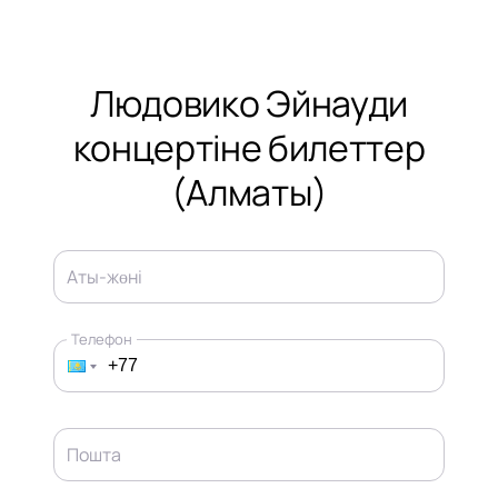
Людовико Эйнауди
концертіне билеттер
(Алматы)
Аты-жөні
Телефон
Пошта