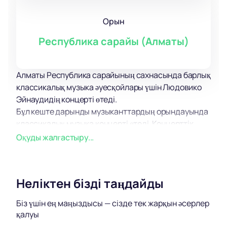
Орын
Республика сарайы (Алматы)
Алматы Республика сарайының сахнасында барлық
классикалық музыка әуесқойлары үшін Людовико
Эйнаудидің концерті өтеді.
Бұл кеште дарынды музыканттардың орындауында
классикалық музыка концерті өтеді. Концерттік
бағдарламада есімдері қосымша таныстыруды
Оқуды жалғастыру...
қажет етпейтін танымал данышпандардың
шығармаларынан үзінділер ұсынылды.
Оркестр музыканттары театрландырылған
Неліктен бізді таңдайды
қойылымдарға, балетке, филармония
концерттеріне белсенді қатысады. Олардың
Біз үшін ең маңыздысы — сізде тек жарқын әсерлер
барлығы бірнеше рет музыкалық сыйлықтардың
қалуы
лауреаттары атанып, халықаралық деңгейдегі