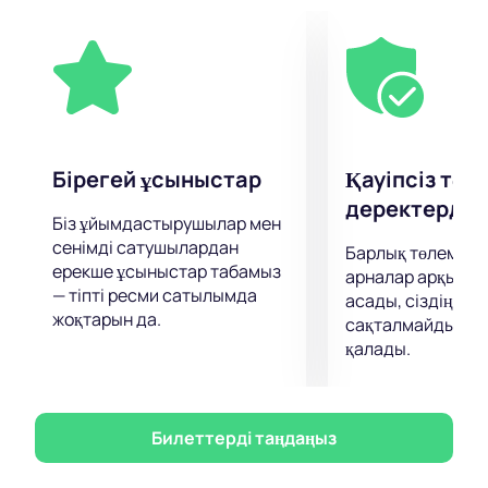
фестивальдар мен байқауларға қатысты.
Осындай тамаша қойылымда музыкалық
шедеврлерді тыңдаудан шынайы ләззат алыңыз.
Бірегей ұсыныстар
Қауіпсіз төл
деректерді қ
Біз ұйымдастырушылар мен
сенімді сатушылардан
Барлық төлемдер
ерекше ұсыныстар табамыз
арналар арқылы 
— тіпті ресми сатылымда
асады, сіздің дер
жоқтарын да.
сақталмайды және
қалады.
Билеттерді таңдаңыз