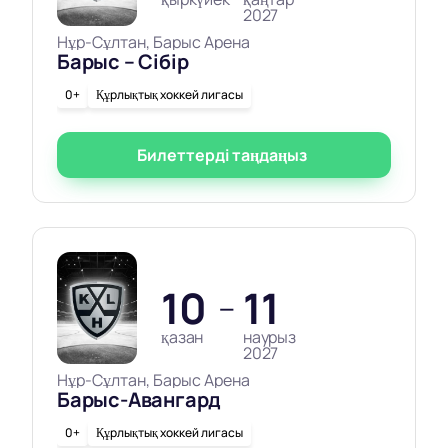
2027
Нұр-Сұлтан, Барыс Арена
Барыс – Сібір
0+
Құрлықтық хоккей лигасы
Билеттерді таңдаңыз
10
11
—
қазан
наурыз
2027
Нұр-Сұлтан, Барыс Арена
Барыс-Авангард
0+
Құрлықтық хоккей лигасы