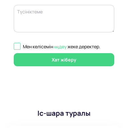
Түсініктеме
Мен келісемін
өңдеу
жеке деректер
.
Хат жіберу
Іс-шара туралы