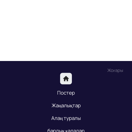
Жоғары
Постер
Жаңалықтар
Алаң туралы
барлық қалалар