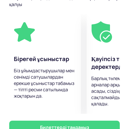
құндылықтардың уақытша және көрінетін
қалуы
құндылықтарды жеңуін нәзік біріктіреді.
Ромео мен Джульеттаның қойылымы сыншылардан
жақсы пікірлер алды. Бұл туралы өз пікіріңізді
қалыптастырып, оның кейіпкерлерінің ортасында
жағымды, қызықты кеш өткізуге асығыңыз.
Бірегей ұсыныстар
Қауіпсіз төл
деректерді қ
Біз ұйымдастырушылар мен
сенімді сатушылардан
Барлық төлемдер
ерекше ұсыныстар табамыз
арналар арқылы 
— тіпті ресми сатылымда
асады, сіздің дер
жоқтарын да.
сақталмайды және
қалады.
Билеттерді таңдаңыз