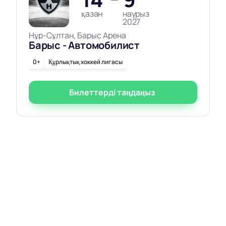
қазан
наурыз
2027
Нұр-Сұлтан, Барыс Арена
Барыс - Автомобилист
0+
Құрлықтық хоккей лигасы
Билеттерді таңдаңыз