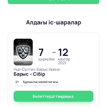
Алдағы іс-шаралар
7
12
—
қыркүйек
қаңтар
2027
Нұр-Сұлтан, Барыс Арена
Барыс – Сібір
0+
Құрлықтық хоккей лигасы
Билеттерді таңдаңыз