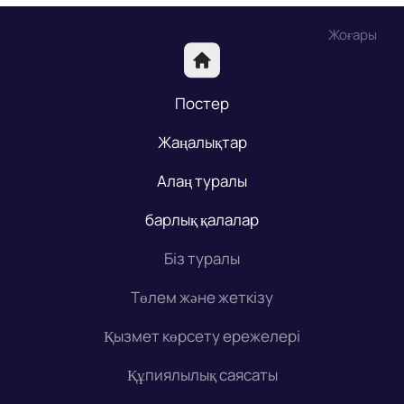
Жоғары
Постер
Жаңалықтар
Алаң туралы
барлық қалалар
Біз туралы
Төлем және жеткізу
Қызмет көрсету ережелері
Құпиялылық саясаты