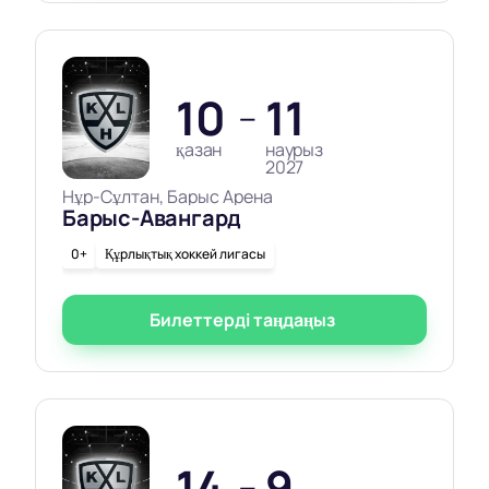
10
11
—
қазан
наурыз
2027
Нұр-Сұлтан, Барыс Арена
Барыс-Авангард
0+
Құрлықтық хоккей лигасы
Билеттерді таңдаңыз
14
9
—