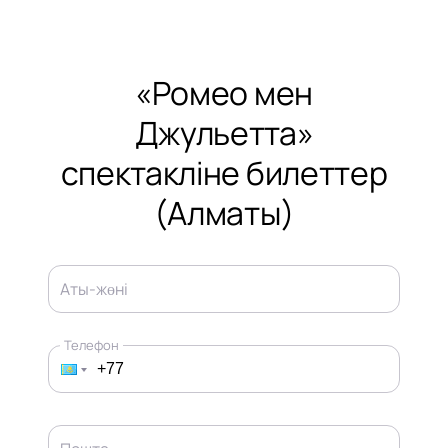
«Ромео мен
Джульетта»
спектакліне билеттер
(Алматы)
Аты-жөні
Телефон