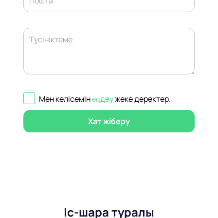
Пошта
Түсініктеме
Мен келісемін
өңдеу
жеке деректер
.
Хат жіберу
Іс-шара туралы