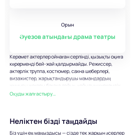
Орын
Әуезов атындағы драма театры
Керемет актерлер ойнаған серпінді, қызықты оқиға
көрерменді бей-жай қалдырмайды. Режиссер,
актерлік труппа, костюмер, сахна шеберлері,
визажистер, жарықтандырушы мамандардың
жұмысы жоғары бағаға лайық, қойылым көркемдік
безендірудің ең жоғары деңгейінің үлгісі болып
Оқуды жалғастыру...
саналады.
Қарап отырып, сіз өзіңізге бірнеше рет «Ары қарай
не болады?» Деп сұрайтыныңызға сенімдіміз.
Неліктен бізді таңдайды
немесе «Мен не істер едім?» Бұл туынды
эмпатияны, жанашырлықты, сондай-ақ мәңгілік
Біз үшін ең маңыздысы — сізде тек жарқын әсерлер