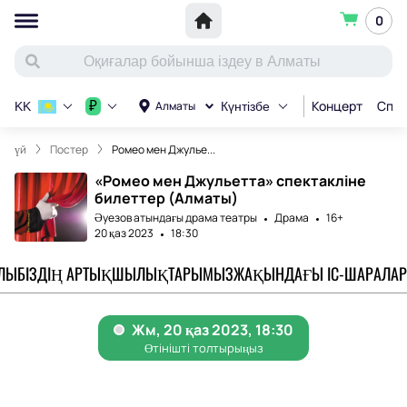
0
Концерт
Спор
₽
Алматы
KK
Күнтізбе
үй
Постер
Ромео мен Джулье...
«Ромео мен Джульетта» спектакліне
билеттер (Алматы)
Әуезов атындағы драма театры
Драма
16+
20 қаз 2023
18:30
АЛЫ
БІЗДІҢ АРТЫҚШЫЛЫҚТАРЫМЫЗ
ЖАҚЫНДАҒЫ ІС-ШАРАЛАР