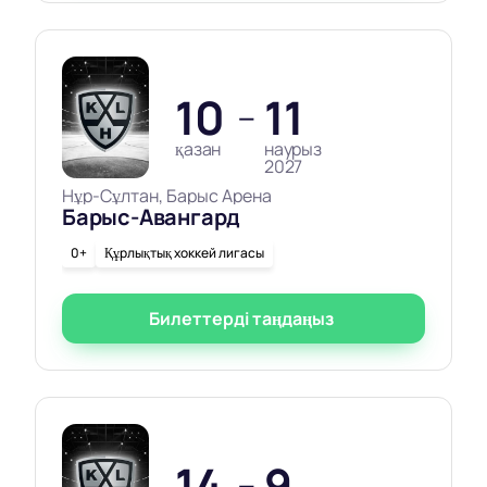
10
11
—
қазан
наурыз
2027
Нұр-Сұлтан, Барыс Арена
Барыс-Авангард
0+
Құрлықтық хоккей лигасы
Билеттерді таңдаңыз
14
9
—