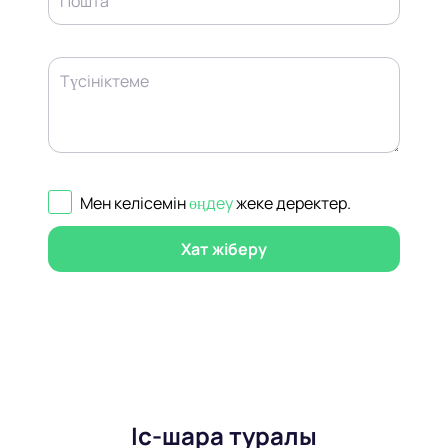
Пошта
Түсініктеме
Мен келісемін
өңдеу
жеке деректер
.
Хат жіберу
Іс-шара туралы