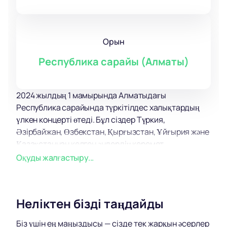
Орын
Республика сарайы (Алматы)
2024 жылдың 1 мамырында Алматыдағы
Республика сарайында түркітілдес халықтардың
үлкен концерті өтеді. Бұл сіздер Түркия,
Әзірбайжан, Өзбекстан, Қырғызстан, Ұйғырия және
Қазақстаннан келген әндердің керемет
орындауларын тамашалай алатын бірегей оқиға.
Оқуды жалғастыру...
Гүлоғлу, Фарук Ка, Мұрат Япрак, Нұрсұлтан
Нұрбердиев, Мұстафо, Нұрмат Садыров, Фархад
Халифа және дервиштер тобы сияқты талантты
Неліктен бізді таңдайды
әртістердің есімдері іс-шараның күтулеріне ерекше
мән береді.
Біз үшін ең маңыздысы — сізде тек жарқын әсерлер