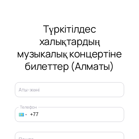
Түркітілдес
халықтардың
музыкалық концертіне
билеттер (Алматы)
Аты-жөні
Телефон