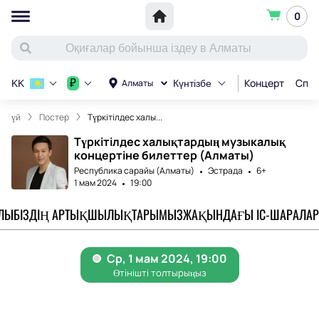
0
Концерт
Спор
₽
Алматы
KK
Күнтізбе
үй
Постер
Түркітілдес халы...
Түркітілдес халықтардың музыкалық
концертіне билеттер (Алматы)
Республика сарайы (Алматы)
Эстрада
6+
1 мам 2024
19:00
АЛЫ
БІЗДІҢ АРТЫҚШЫЛЫҚТАРЫМЫЗ
ЖАҚЫНДАҒЫ ІС-ШАРАЛАР