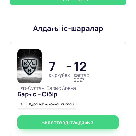
Алдағы іс-шаралар
7
12
—
қыркүйек
қаңтар
2027
Нұр-Сұлтан, Барыс Арена
Барыс – Сібір
0+
Құрлықтық хоккей лигасы
Билеттерді таңдаңыз