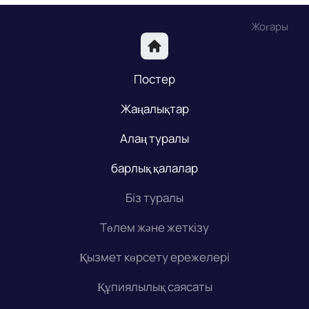
Жоғары
Постер
Жаңалықтар
Алаң туралы
барлық қалалар
Біз туралы
Төлем және жеткізу
Қызмет көрсету ережелері
Құпиялылық саясаты