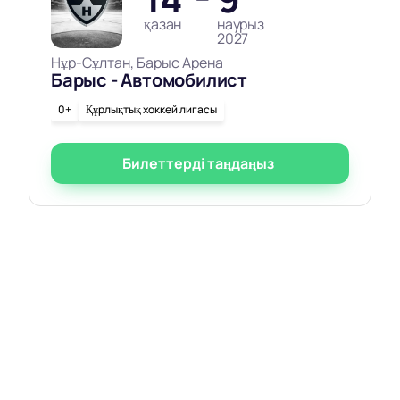
қазан
наурыз
2027
Нұр-Сұлтан, Барыс Арена
Барыс - Автомобилист
0+
Құрлықтық хоккей лигасы
Билеттерді таңдаңыз