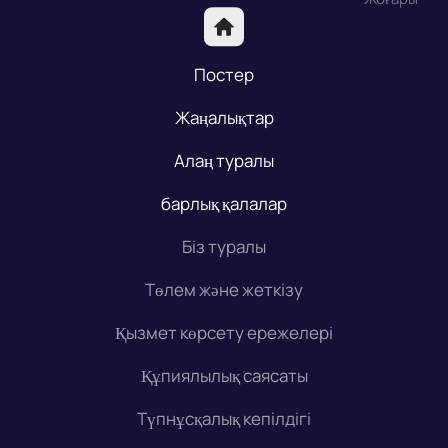
Постер
Жаңалықтар
Алаң туралы
барлық қалалар
Біз туралы
Төлем және жеткізу
Қызмет көрсету ережелері
Құпиялылық саясаты
Түпнұсқалық кепілдігі