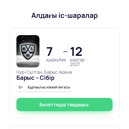
Алдағы іс-шаралар
7
12
—
қыркүйек
қаңтар
2027
Нұр-Сұлтан, Барыс Арена
Барыс – Сібір
0+
Құрлықтық хоккей лигасы
Билеттерді таңдаңыз