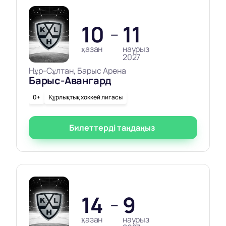
10
11
—
қазан
наурыз
2027
Нұр-Сұлтан, Барыс Арена
Барыс-Авангард
0+
Құрлықтық хоккей лигасы
Билеттерді таңдаңыз
14
9
—
қазан
наурыз