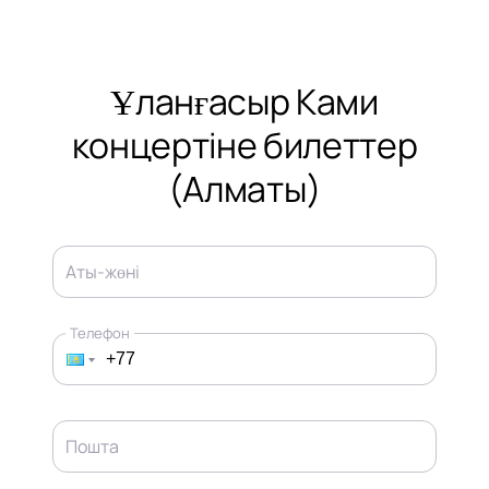
Ұланғасыр Ками
концертіне билеттер
(Алматы)
Аты-жөні
Телефон
Пошта