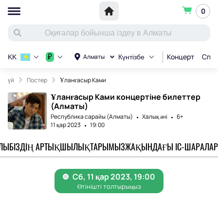
0
Концерт
Спор
₽
Алматы
KK
Күнтізбе
үй
Постер
Ұланғасыр Ками
Ұланғасыр Ками концертіне билеттер
(Алматы)
Республика сарайы (Алматы)
Халық әні
6+
11 қар 2023
19:00
АЛЫ
БІЗДІҢ АРТЫҚШЫЛЫҚТАРЫМЫЗ
ЖАҚЫНДАҒЫ ІС-ШАРАЛАР