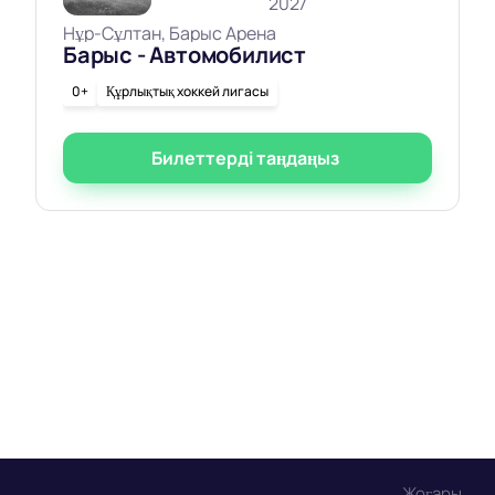
2027
Нұр-Сұлтан, Барыс Арена
Барыс - Автомобилист
0+
Құрлықтық хоккей лигасы
Билеттерді таңдаңыз
Жоғары