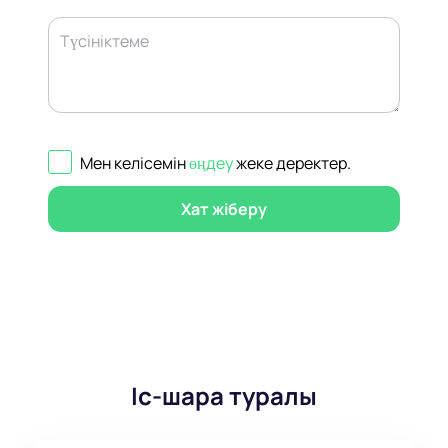
Түсініктеме
Мен келісемін
өңдеу
жеке деректер
.
Хат жіберу
Іс-шара туралы