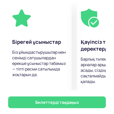
жасауға, сондай-ақ демалуға және құмарлыққа
уақыт табады.
Өзіңіздің сүйікті орындаушыңыздың тікелей
эфирдегі қойылымын еститіндердің бірі болыңыз!
Керемет энергияны, жетекті сезініп, өзіңізге ұзақ
уақыт бойы бірге болатын керемет көңіл-күй
сыйлаңыз.
Бірегей ұсыныстар
Қауіпсіз төл
деректерді қ
Біз ұйымдастырушылар мен
сенімді сатушылардан
Барлық төлемдер
ерекше ұсыныстар табамыз
арналар арқылы 
— тіпті ресми сатылымда
асады, сіздің дер
жоқтарын да.
сақталмайды және
қалады.
Билеттерді таңдаңыз