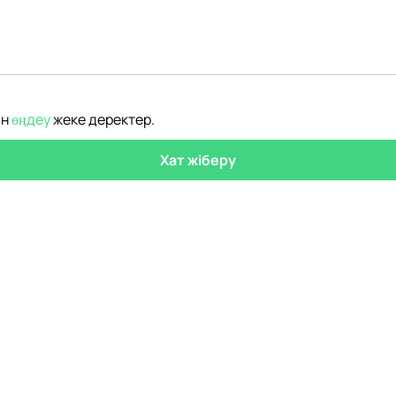
ін
өңдеу
жеке деректер
.
Хат жіберу