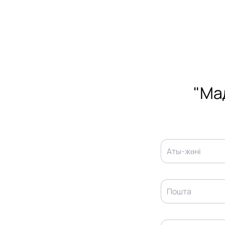
"Ма
Аты-жөні
Пошта