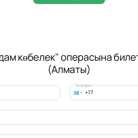
дам көбелек" операсына биле
(Алматы)
Телефон