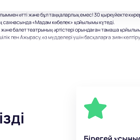
ыммен өтті және бұл таңқаларлық емес! 30 қыркүйекте көр
ың сахнасында «Мадам көбелек» қойылымы күтеді.
 және балет театрының әртістері орындаған тамаша қойылым 
лік пен Ажырасу, өз мүдделері үшін басқаларға зиян келтір
дер мен макияж, музыкалық сүйемелдеу, кейіпкерлердің тәж
 сізді сахнадағы оқиғалардың дамуын бір секундқа да үзбей 
 raquo; сарапшылар мен театр сыншыларының жоғары бағасы
 және оны көптеген көрермендер көрсе де, қойылымға деге
ізді
Бірегей ұсыны