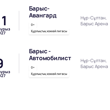
Барыс-
Авангард
11
Нұр-Сұлтан,
Барыс Арена
0+
аурыз
Құрлықтық хоккей лигасы
027
Барыс -
Автомобилист
9
Нұр-Сұлтан,
Барыс Арена
0+
аурыз
Құрлықтық хоккей лигасы
027