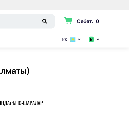
Себет
:
0
₽
KK
$
€
Алматы)
₽
НДАҒЫ ІС-ШАРАЛАР