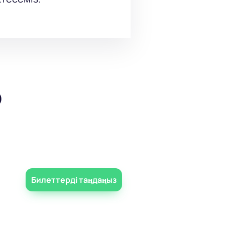
р
Билеттерді таңдаңыз