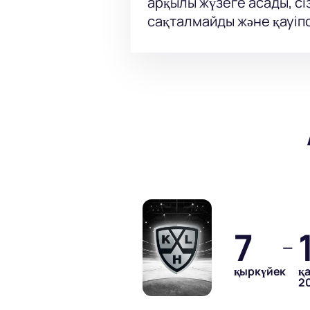
арқылы жүзеге асады, сі
сақталмайды және қауіпс
7
—
қыркүйек
қ
2