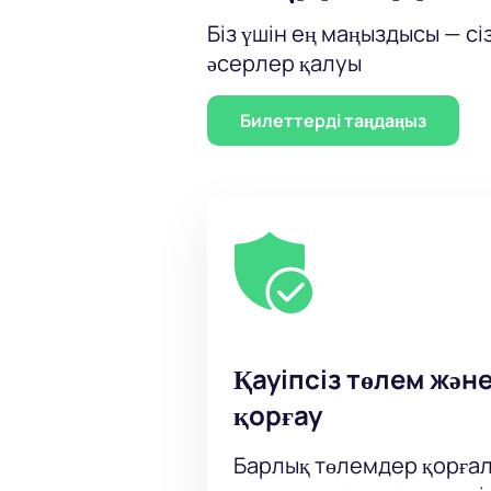
Біз үшін ең маңыздысы — сі
әсерлер қалуы
Билеттерді таңдаңыз
Қауіпсіз төлем жән
қорғау
Барлық төлемдер қорғал