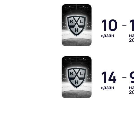
10
—
қазан
н
2
14
—
қазан
н
2