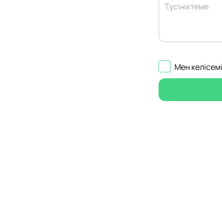
Түсініктеме
Мен келісем