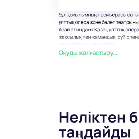
бұл қойылымның премьерасы сатыл
ұлттық опера және балет театрын
Абай атындағы Қазақ ұлттық опера
жақсылық пен жамандық, сүйіспенші
жеңу туралы әңгімелейді.
керемет жиынтықтар, әдемі костюм
Оқуды жалғастыру...
ойларын нәзік және айқын бейнелеу
өндіріс & laquo; Мадам көбелек &
көрсетілім толық сатылыммен өтті
Неліктен б
таңдайды