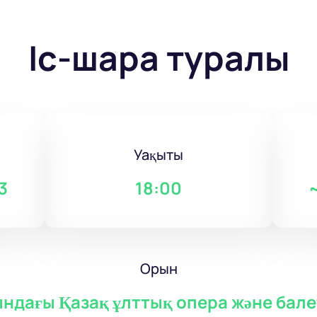
Іс-шара туралы
Уақыты
3
18:00
Орын
ындағы Қазақ ұлттық опера және бале