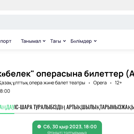
порт
Танымал
Тағы
Бөлімдер
көбелек" операсына билеттер (
азақ ұлттық опера және балет театры
Opera
12+
18:00
ТАҢДАУ
ІС-ШАРА ТУРАЛЫ
БІЗДІҢ АРТЫҚШЫЛЫҚТАРЫМЫЗ
ЖАҚЫ