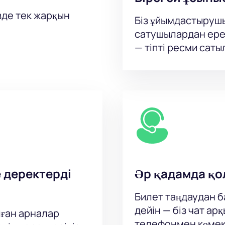
зде тек жарқын
Біз ұйымдастыруш
сатушылардан ере
— тіпті ресми сат
е деректерді
Әр қадамда қо
Билет таңдаудан ба
дейін — біз чат а
ған арналар
телефонмен көмек