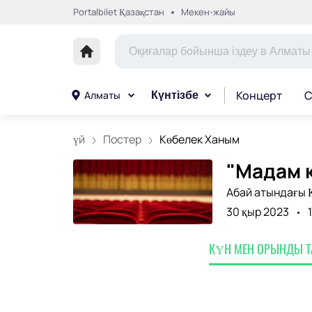
Portalbilet Қазақстан
Мекен-жайы
Концерт
С
Алматы
Күнтізбе
үй
Постер
Көбелек Ханым
"Мадам 
Абай атындағы Қ
30 қыр 2023
КҮН МЕН ОРЫНДЫ 