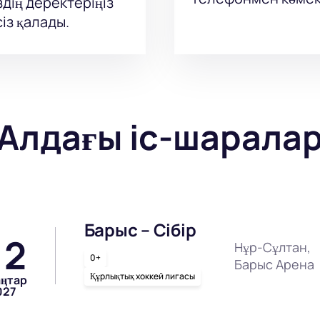
здің деректеріңіз
із қалады.
Алдағы іс-шарала
Барыс – Сібір
12
Нұр-Сұлтан,
0+
Барыс Арена
Құрлықтық хоккей лигасы
аңтар
027