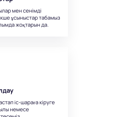
ылар мен сенімді
кше ұсыныстар табамыз
ылымда жоқтарын да.
лдау
стап іс-шараға кіруге
рқылы немесе
тесеміз.