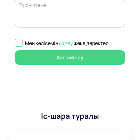
Түсініктеме
Мен келісемін
өңдеу
жеке деректер
.
Хат жіберу
Іс-шара туралы