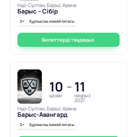
Нұр-Сұлтан, Барыс Арена
Барыс – Сібір
0+
Құрлықтық хоккей лигасы
Билеттерді таңдаңыз
10
11
—
қазан
наурыз
2027
Нұр-Сұлтан, Барыс Арена
Барыс-Авангард
0+
Құрлықтық хоккей лигасы