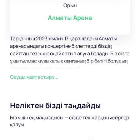
Орын
Алматы Арена
Тарқанның 2023 жылғы 17 қарашадағы Алматы
аренасындағы концертіне билеттерді біздің
сайттан тез және оңай сатып алуға болады. Біз сізге
ұмытылмас музыкалық оқиғаның бір бөлігі болудың
бірегей мүмкіндігін ұсынамыз!
Таркан-түрік поп-музыкасының нағыз шебері, оның
Оқуды жалғастыру...
қойылымдары әрқашан миллиондаған
жанкүйерлерді қуантады және ғибадат етеді.
Сахнада ол көптеген жылдар бойы жүректерінде
Неліктен бізді таңдайды
қалатын ерекше атмосфераны құра отырып, сиқыр
жасайды.
Біз үшін ең маңыздысы — сізде тек жарқын әсерлер
Таркан концертіне билеттер сатып алғаннан кейін
қалуы
сіз құмарлық пен эмоциялар әлеміне, керемет
жарқын және сөйлеушілердің музыка тіліне енесіз.