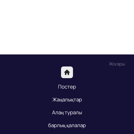
Жоғары
Постер
Жаңалықтар
Алаң туралы
барлық қалалар