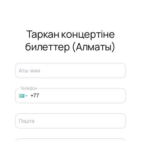
Таркан концертіне
билеттер (Алматы)
Аты-жөні
Телефон
Пошта