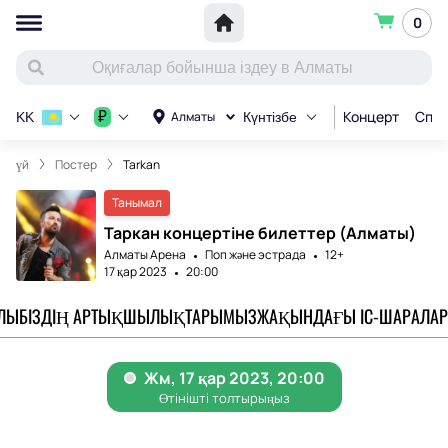
0
Концерт
Спор
₽
Алматы
KK
Күнтізбе
үй
Постер
Tarkan
Танымал
Таркан концертіне билеттер (Алматы)
Алматы Арена
Поп және эстрада
12+
17 қар 2023
20:00
АЛЫ
БІЗДІҢ АРТЫҚШЫЛЫҚТАРЫМЫЗ
ЖАҚЫНДАҒЫ ІС-ШАРАЛАР