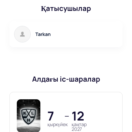
және бүгін Таркан концертіне билеттер сатып
Қатысушылар
алыңыз!
Түрік поп-музыкасының маэстросы бар ерекше
және дәмді кешке сүңгу мүмкіндігін жіберіп
алмаңыз. Тарқанның 2023 жылғы 17 қарашадағы
Tarkan
Алматы Аренадағы концертіне билеттер сіздерді
біздің сайтта күтуде. Осы таңғажайып оқиғаны
сатып алыңыз және ләззат алыңыз!
Алдағы іс-шаралар
7
12
—
қыркүйек
қаңтар
2027