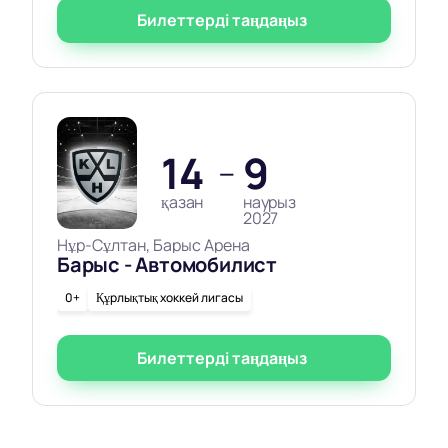
Билеттерді таңдаңыз
14
9
—
қазан
наурыз
2027
Нұр-Сұлтан, Барыс Арена
Барыс - Автомобилист
0+
Құрлықтық хоккей лигасы
Билеттерді таңдаңыз