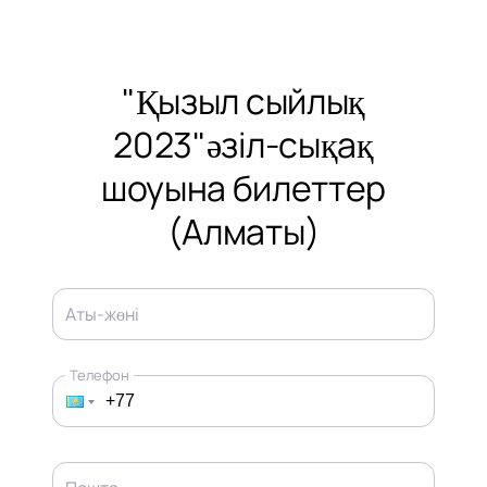
"Қызыл сыйлық
2023"әзіл-сықақ
шоуына билеттер
(Алматы)
Аты-жөні
Телефон