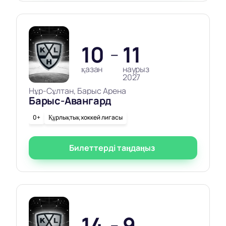
10
11
—
қазан
наурыз
2027
Нұр-Сұлтан, Барыс Арена
Барыс-Авангард
0+
Құрлықтық хоккей лигасы
Билеттерді таңдаңыз
14
9
—