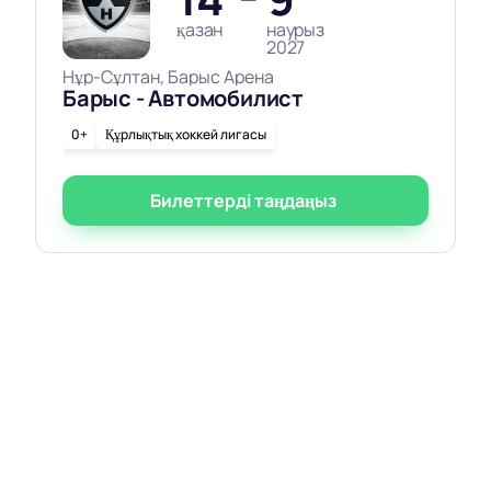
қазан
наурыз
2027
Нұр-Сұлтан, Барыс Арена
Барыс - Автомобилист
0+
Құрлықтық хоккей лигасы
Билеттерді таңдаңыз