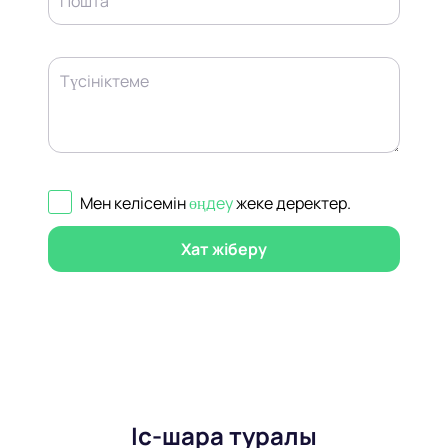
Пошта
Түсініктеме
Мен келісемін
өңдеу
жеке деректер
.
Хат жіберу
Іс-шара туралы