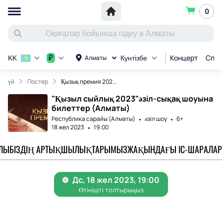
0
Концерт
Спор
₽
Алматы
KK
Күнтізбе
үй
Постер
Қызық премия 202...
"Қызыл сыйлық 2023"әзіл-сықақ шоуына
билеттер (Алматы)
Республика сарайы (Алматы)
әзіл шоу
6+
18 жел 2023
19:00
АЛЫ
БІЗДІҢ АРТЫҚШЫЛЫҚТАРЫМЫЗ
ЖАҚЫНДАҒЫ ІС-ШАРАЛАР