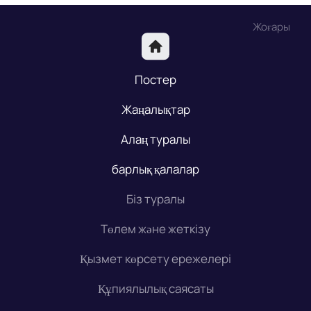
Жоғары
Постер
Жаңалықтар
Алаң туралы
барлық қалалар
Біз туралы
Төлем және жеткізу
Қызмет көрсету ережелері
Құпиялылық саясаты