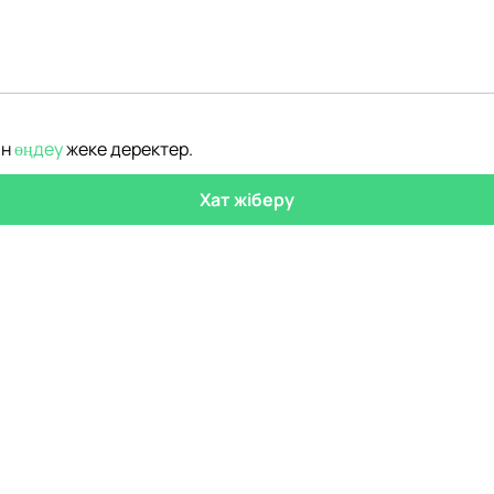
ін
өңдеу
жеке деректер
.
Хат жіберу