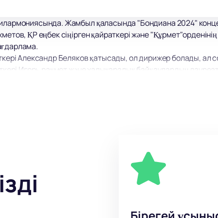
илармониясында. Жамбыл қаласында "Бондиана 2024" концерт
метов, ҚР еңбек сіңірген қайраткері және "Құрмет"орденінің
ағдарлама.
ткері Александр Беляков қатысады, ол дирижер болады, ал со
раткері Игорь рақмет және халықаралық байқаулардың лауреа
зіну және әдемі музыка әлеміне ену мүмкіндігін жіберіп ал
диана 2024" концертіне билеттер сатып алыңыз. Жамбылды 
сатып алу барлығына қол жетімді.
 және дарынды солистердің керемет өнерін тамашалау мүмкін
ізді
Бірегей ұсыны