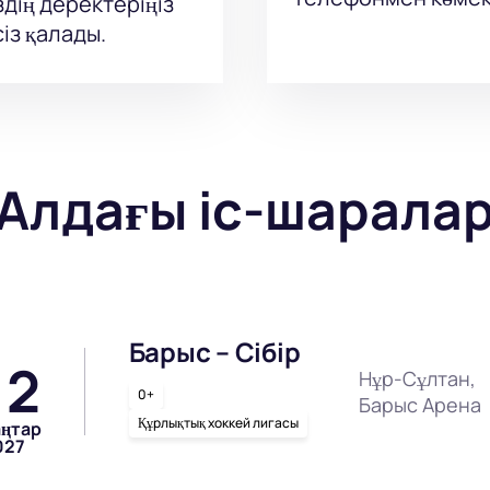
здің деректеріңіз
із қалады.
Алдағы іс-шарала
Барыс – Сібір
12
Нұр-Сұлтан,
0+
Барыс Арена
Құрлықтық хоккей лигасы
аңтар
027