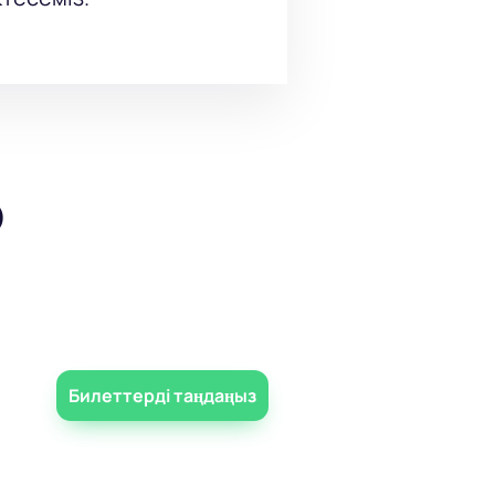
р
Билеттерді таңдаңыз