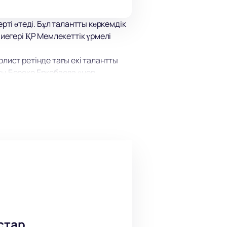
і өтеді. Бұл талантты көркемдік
 иегері ҚР Мемлекеттік үрмелі
лист ретінде тағы екі талантты
ты Береке Еркебаева өнер
маңыз. 25 желтоқсанда Қазақ
біздің сайтта оңай және оңай
дігін жіберіп алмаңыз. Билеттерді
стар