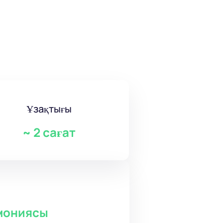
Ұзақтығы
~
2 сағат
мониясы