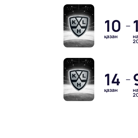
10
—
қазан
н
2
14
—
қазан
н
2