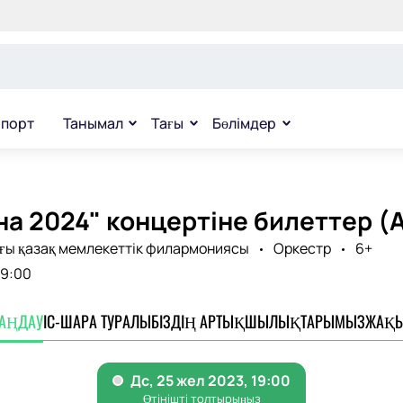
порт
Танымал
Тағы
Бөлімдер
а 2024" концертіне билеттер (
ы қазақ мемлекеттік филармониясы
Оркестр
6+
19:00
ТАҢДАУ
ІС-ШАРА ТУРАЛЫ
БІЗДІҢ АРТЫҚШЫЛЫҚТАРЫМЫЗ
ЖАҚЫ