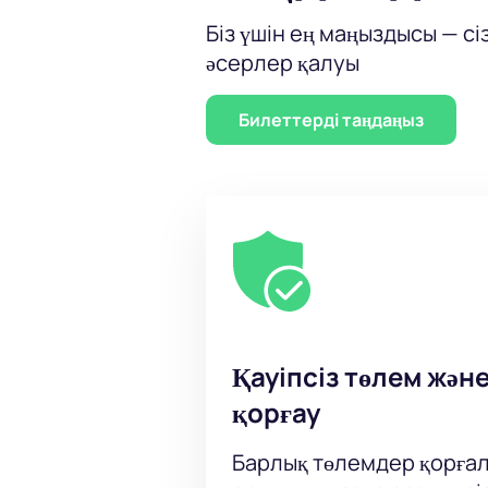
Біз үшін ең маңыздысы — сі
әсерлер қалуы
Билеттерді таңдаңыз
Қауіпсіз төлем жән
қорғау
Барлық төлемдер қорғал