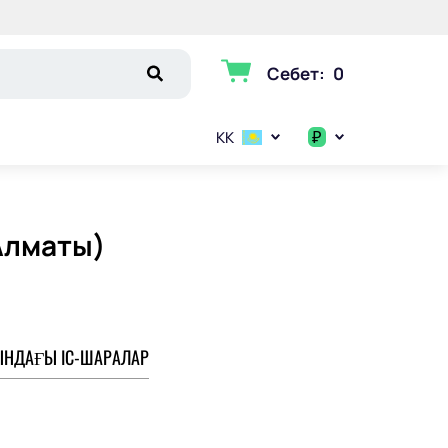
Себет
:
0
₽
KK
$
€
Алматы)
₽
НДАҒЫ ІС-ШАРАЛАР