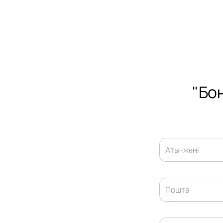
"Бо
Аты-жөні
Пошта