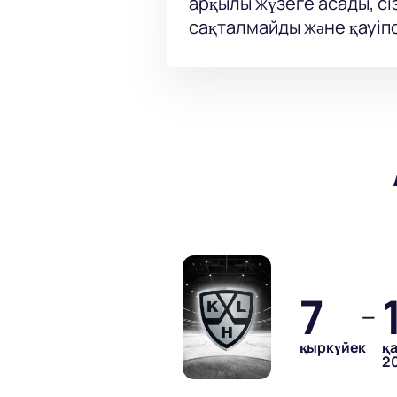
арқылы жүзеге асады, сі
сақталмайды және қауіпс
7
—
қыркүйек
қ
2