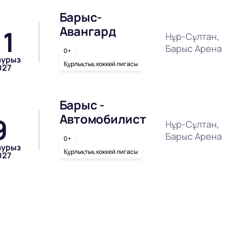
Барыс-
Авангард
11
Нұр-Сұлтан,
Барыс Арена
0+
аурыз
Құрлықтық хоккей лигасы
027
Барыс -
Автомобилист
9
Нұр-Сұлтан,
Барыс Арена
0+
аурыз
Құрлықтық хоккей лигасы
027