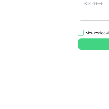
Түсініктеме
Мен келісем