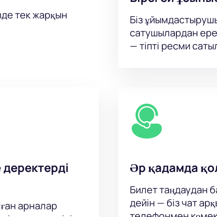
зде тек жарқын
Біз ұйымдастыруш
сатушылардан ере
— тіпті ресми сат
е деректерді
Әр қадамда қо
Билет таңдаудан ба
дейін — біз чат а
ған арналар
телефонмен көмек