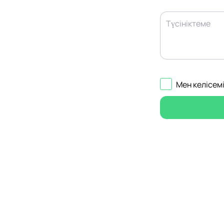
Түсініктеме
Мен келісем