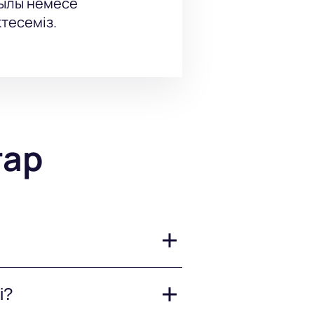
рқылы немесе
тесеміз.
тар
ен күткен қойылымы топтың
і?
 әуесқойлары үшін қызықты