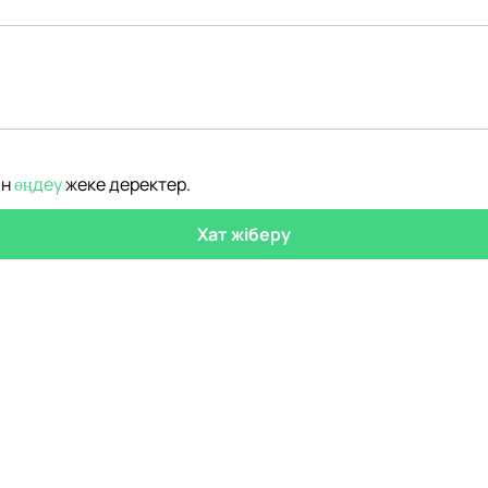
ін
өңдеу
жеке деректер
.
Хат жіберу