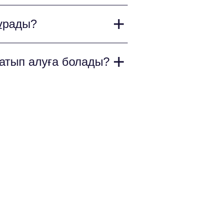
ң стендтері мен жақсы
тұрады?
ы орын.
ереді. Сіз біздің веб-
сатып алуға болады?
 нұсқаны таңдай аласыз.
п алуға болады.
п шығармай-ақ оқиғаға оңай