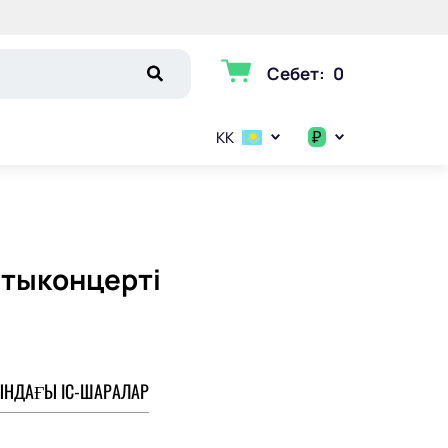
Себет
:
0
₽
KK
$
€
атыконцерті
₽
НДАҒЫ ІС-ШАРАЛАР