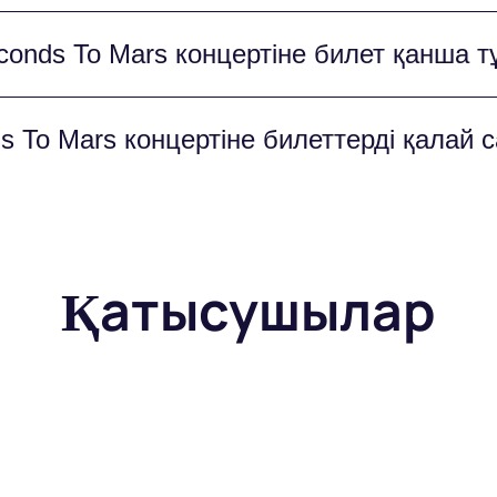
ті өтетін орын «Спартак» стадионы болды - ке
conds To Mars концертіне билет қанша 
уқымдағы іс-шараларды өткізуге қолайлы жайл
ңдалған сектордың жақындығына байланысты өзг
 To Mars концертіне билеттерді қалай 
тізімін көре аласыз және өзіңіз үшін ең жақсы
тіне билеттерді біздің веб-сайтта онлайн саты
асағаннан кейін бірден келеді және оны басы
Қатысушылар