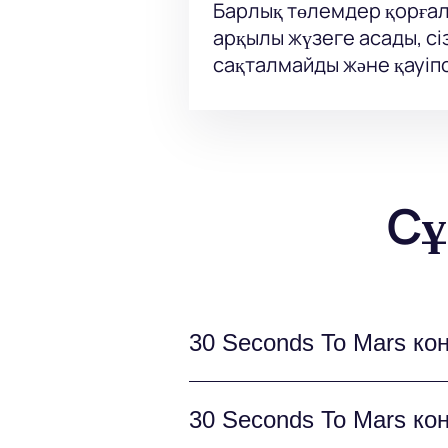
Барлық төлемдер қорғал
арқылы жүзеге асады, сі
сақталмайды және қауіпс
Сұ
30 Seconds To Mars ко
«30 Seconds To Mars» тоб
30 Seconds To Mars ко
әлемдік турнесінің аясынд