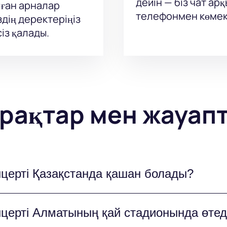
дейін — біз чат а
ған арналар
телефонмен көмек
здің деректеріңіз
із қалады.
рақтар мен жауап
нцерті Қазақстанда қашан болады?
ының Алматыдағы «Спартак» стадионында көпт
нцерті Алматының қай стадионында өтед
а өтеді және барлық альтернативті рок-музыка