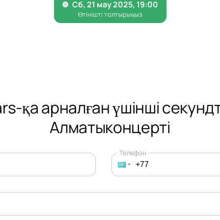
rs-қа арналған үшінші секунд
Алматыконцерті
Телефон