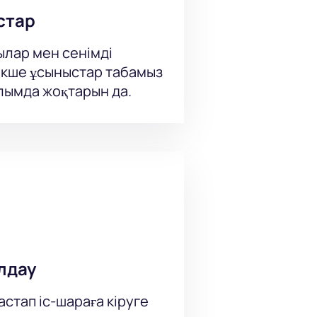
стар
болады: орындарды таңдау
ылар мен сенімді
кше ұсыныстар табамыз
ылымда жоқтарын да.
ті орындар санын және билетті
қ пошта мекенжайына жіберіледі.
ынады.
лдау
стап іс-шараға кіруге