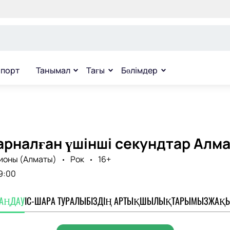
порт
Танымал
Тағы
Бөлімдер
арналған үшінші секундтар Алм
ионы (Алматы)
Рок
16+
9:00
ТАҢДАУ
ІС-ШАРА ТУРАЛЫ
БІЗДІҢ АРТЫҚШЫЛЫҚТАРЫМЫЗ
ЖАҚЫ