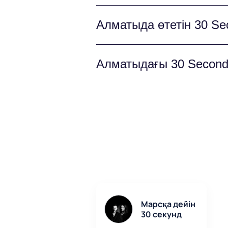
оқиғаға айналады.
«Марсқа 30 секунд» концер
Алматыда өтетін 30 Se
акустикасы бар, осындай а
Билет бағасы сахна мен та
Алматыдағы 30 Seconds
сайтта ұсыныстардың толық 
30 Seconds To Mars концер
Электрондық билет төлем ж
кіруге мүмкіндік береді.
Марсқа дейін
30 секунд