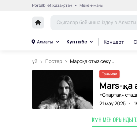
Portalbilet Қазақстан
Мекен-жайы
Концерт
С
Алматы
Күнтізбе
үй
Постер
Марсқа отыз секу...
Танымал
Mars-қа 
«Спартак» стад
21 мау 2025
1
КҮН МЕН ОРЫНДЫ 