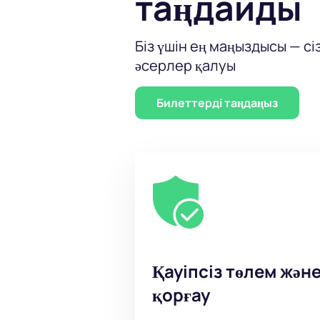
таңдайды
Билет бағасы
Таңдайтын орынға және аймаққа ба
Біз үшін ең маңыздысы — сі
«Марсқа отыз секунд» конц
әсерлер қалуы
және брондау
Қазақстандағы «Марсқа отыз секун
Билеттерді таңдаңыз
жеткізу мәліметтерін көрсетіңіз. 
Біздің қызмет билеттердің түпнұсқ
Қауіпсіз төлем жән
қорғау