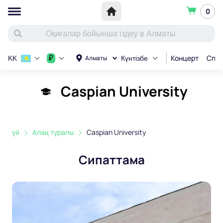
0
Концерт
Спор
₽
Алматы
KK
Күнтізбе
Caspian University
үй
Алаң туралы
Caspian University
Сипаттама