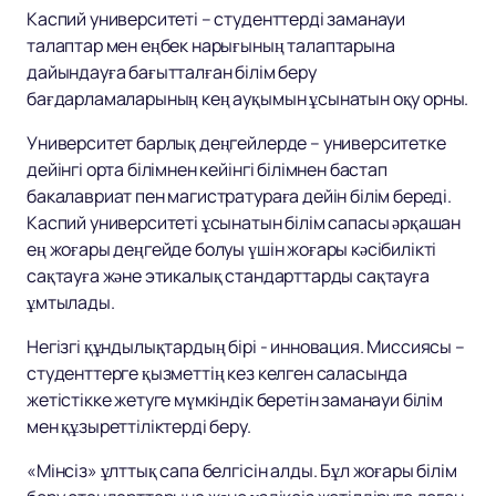
Каспий университеті – студенттерді заманауи
талаптар мен еңбек нарығының талаптарына
дайындауға бағытталған білім беру
бағдарламаларының кең ауқымын ұсынатын оқу орны.
Университет барлық деңгейлерде – университетке
дейінгі орта білімнен кейінгі білімнен бастап
бакалавриат пен магистратураға дейін білім береді.
Каспий университеті ұсынатын білім сапасы әрқашан
ең жоғары деңгейде болуы үшін жоғары кәсібилікті
сақтауға және этикалық стандарттарды сақтауға
ұмтылады.
Негізгі құндылықтардың бірі - инновация. Миссиясы –
студенттерге қызметтің кез келген саласында
жетістікке жетуге мүмкіндік беретін заманауи білім
мен құзыреттіліктерді беру.
«Мінсіз» ұлттық сапа белгісін алды. Бұл жоғары білім