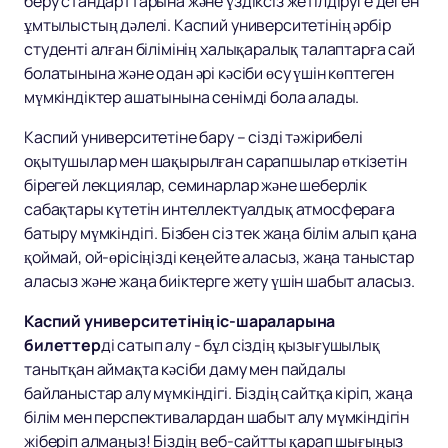
беру стандарттарына және үздіксіз жетілдіруге деген
ұмтылыстың дәлелі. Каспий университетінің әрбір
студенті алған білімінің халықаралық талаптарға сай
болатынына және одан әрі кәсіби өсу үшін көптеген
мүмкіндіктер ашатынына сенімді бола алады.
Каспий университетіне бару – сізді тәжірибелі
оқытушылар мен шақырылған сарапшылар өткізетін
бірегей лекциялар, семинарлар және шеберлік
сабақтары күтетін интеллектуалдық атмосфераға
батыру мүмкіндігі. Бізбен сіз тек жаңа білім алып қана
қоймай, ой-өрісіңізді кеңейте аласыз, жаңа таныстар
аласыз және жаңа биіктерге жету үшін шабыт аласыз.
Каспий университетінің іс-шараларына
билеттер
ді сатып алу - бұл сіздің қызығушылық
танытқан аймақта кәсіби даму мен пайдалы
байланыстар алу мүмкіндігі. Біздің сайтқа кіріп, жаңа
білім мен перспективалардан шабыт алу мүмкіндігін
жіберіп алмаңыз! Біздің веб-сайтты қарап шығыңыз