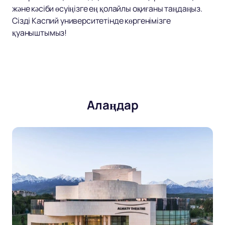
және кәсіби өсуіңізге ең қолайлы оқиғаны таңдаңыз.
Сізді Каспий университетінде көргенімізге
қуаныштымыз!
Алаңдар