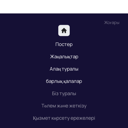
Жоғары
Постер
Жаңалықтар
Алаң туралы
барлық қалалар
Біз туралы
Төлем және жеткізу
Қызмет көрсету ережелері