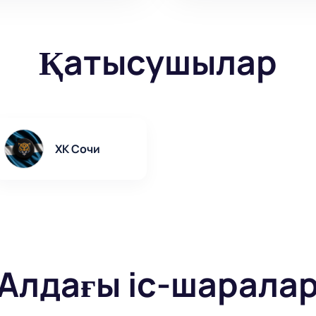
Қатысушылар
ХК Сочи
Алдағы іс-шарала