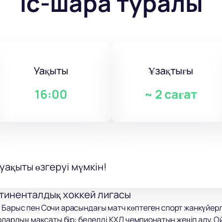
Іс-шара туралы
Уақыты
Ұзақтығы
16:00
~
2 сағат
уақыты өзгеруі мүмкін!
нтиненталдық хоккей лигасы
 Барыс пен Сочи арасындағы матч көптеген спорт жанкүйер
 олардың мақсаты бір: беделді КХЛ чемпионатын жеңіп алу. 