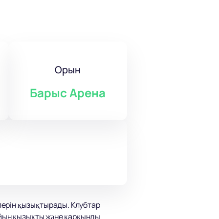
Орын
Барыс Арена
лерін қызықтырады. Клубтар
Ойын қызықты және қарқынды