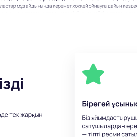
сыластар мұз айдынында керемет хоккей ойнауға дайын кезде
а және күтпеген сәттер әкеледі, бұл хоккейді көптеген жанкү
ана, Тұран даңғылы, 57 ғимарат
й матчы Астанада Тұран даңғылы, 57 мекенжайында өтеді. Б
маңызды оқиға. Арена ыңғайлы орналасқан, сондықтан әркім 
ізді
ң өзіндік тарихы бар. Жылдар бойы клубтар жанкүйерлерді ә
Командалардың құрамында Ресей мен басқа да елдердің ең ү
арысын өзгерте алады. Бұл қарсыластар арасындағы әрбір ой
Бірегей ұсыны
зде тек жарқын
Біз ұйымдастыруш
сатушылардан ере
жарыс стандарттарына сай келетін заманауи спорт кешені. О
— тіпті ресми сат
көрермендерге ыңғайлылығымен танымал. Кез келген секторд