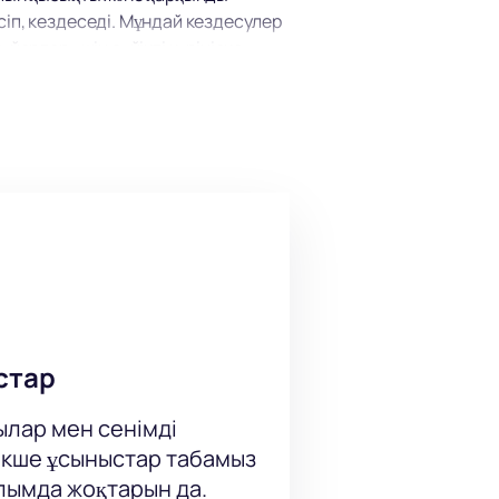
сіп, кездеседі. Мұндай кездесулер
йерлер үшін сүйікті көрініске
ұл Қазақстан астанасындағы
орындыққа оңай жетіп, ойыннан
демі жеңістерімен және керемет
здік спортшылары бар, олар бір
ын - ерік-жігер, тактика және
стар
ылар мен сенімді
кше ұсыныстар табамыз
нда көбінесе КХЛ-дің ірі
ылымда жоқтарын да.
ан тамаша көріну, дамыған