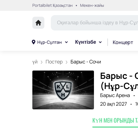
Portalbilet Қазақстан
Мекен-жайы
Концерт
Нұр-Сұлтан
Күнтізбе
үй
Постер
Барыс - Сочи
Барыс - 
(Нұр-Сұ
Барыс Арена
20 ақп 2027
1
КҮН МЕН ОРЫНДЫ 