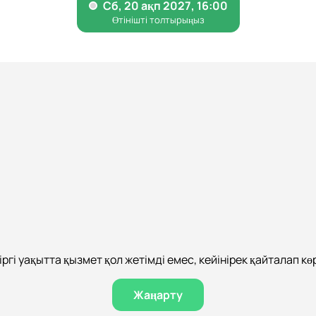
іргі уақытта қызмет қол жетімді емес, кейінірек қайталап көр
Жаңарту