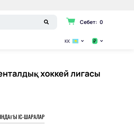
Себет
:
0
₽
KK
$
€
енталдық хоккей лигасы
₽
НДАҒЫ ІС-ШАРАЛАР