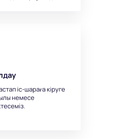
алдырады.
игасы онлайн
 үшін зал картасындағы
Жекелендірілген қызмет көрсетуді
ік клиенттерге ойынды көру үшін
лдау
стап іс-шараға кіруге
рқылы немесе
тесеміз.
ық ақпарат біздің веб-сайтта
лмаңыз - хоккей билетін қазір