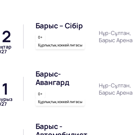
Барыс – Сібір
12
Нұр-Сұлтан,
0+
Барыс Арена
Құрлықтық хоккей лигасы
аңтар
027
Барыс-
Авангард
11
Нұр-Сұлтан,
Барыс Арена
0+
аурыз
Құрлықтық хоккей лигасы
027
Барыс -
Автомобилист