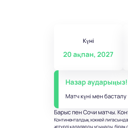
Күні
20 ақпан, 2027
Назар аударыңыз!
Матч күні мен басталу 
Барыс пен Сочи матчы. Ко
Континенталдық хоккей лигасында
әртүрлі қалаларды ұсынады, бірақ