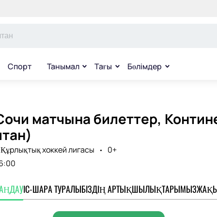
Спорт
Танымал
Тағы
Бөлімдер
Сочи матчына билеттер, Контин
лтан)
Құрлықтық хоккей лигасы
0+
6:00
ТАҢДАУ
ІС-ШАРА ТУРАЛЫ
БІЗДІҢ АРТЫҚШЫЛЫҚТАРЫМЫЗ
ЖАҚЫ