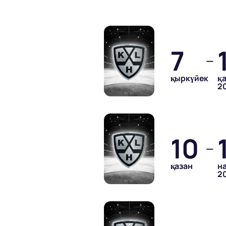
7
—
қыркүйек
қ
2
10
—
қазан
н
2