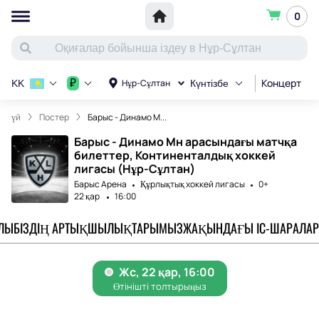
0
Концерт
С
₽
Нұр-Сұлтан
KK
Күнтізбе
үй
Постер
Барыс - Динамо М...
Барыс - Динамо Мн арасындағы матчқа
билеттер, Континенталдық хоккей
лигасы (Нұр-Сұлтан)
Барыс Арена
Құрлықтық хоккей лигасы
0+
22 қар
16:00
АЛЫ
БІЗДІҢ АРТЫҚШЫЛЫҚТАРЫМЫЗ
ЖАҚЫНДАҒЫ ІС-ШАРАЛАР