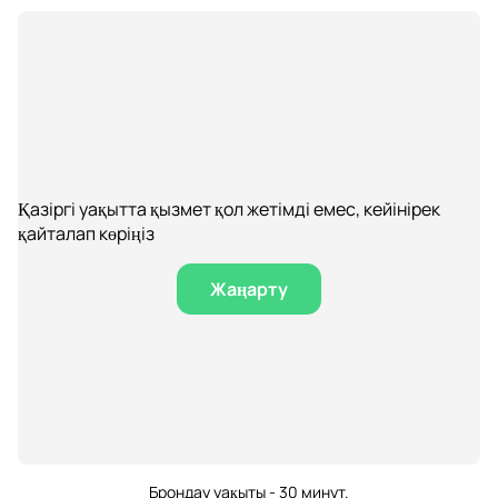
Қазіргі уақытта қызмет қол жетімді емес, кейінірек
қайталап көріңіз
Жаңарту
Брондау уақыты - 30 минут.