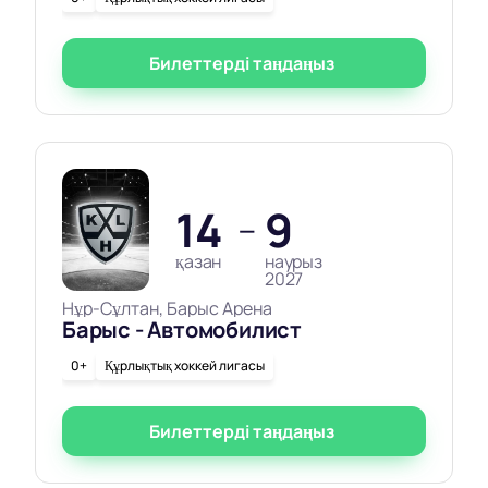
жаңартылған кестесі
Онлайн сатып алу кезінде жылдам қолдау
Билеттерді таңдаңыз
14
9
—
қазан
наурыз
2027
Нұр-Сұлтан, Барыс Арена
Барыс - Автомобилист
0+
Құрлықтық хоккей лигасы
Билеттерді таңдаңыз