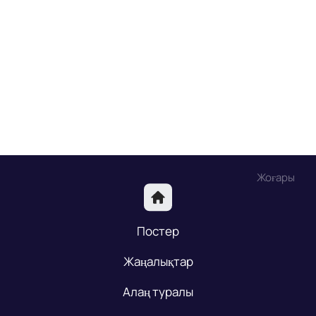
Жоғары
Постер
Жаңалықтар
Алаң туралы