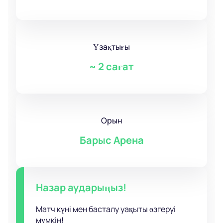
Ұзақтығы
~
2 сағат
Орын
Барыс Арена
Назар аударыңыз!
Матч күні мен басталу уақыты өзгеруі
мүмкін!