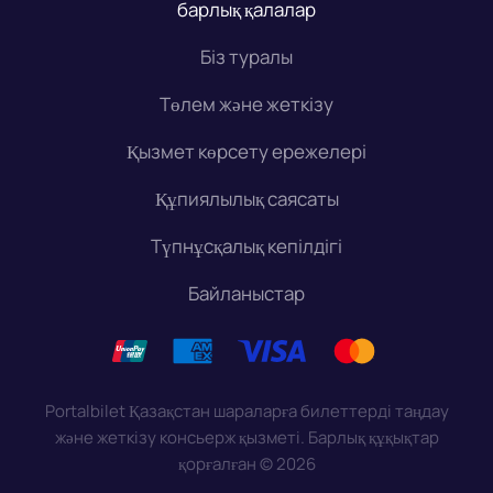
барлық қалалар
Біз туралы
Төлем және жеткізу
Қызмет көрсету ережелері
Құпиялылық саясаты
Түпнұсқалық кепілдігі
Байланыстар
Portalbilet Қазақстан шараларға билеттерді таңдау
және жеткізу консьерж қызметі. Барлық құқықтар
қорғалған
©
2026