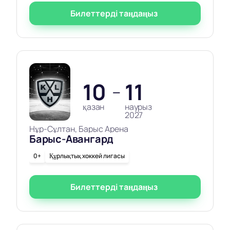
Билеттерді таңдаңыз
10
11
—
қазан
наурыз
2027
Нұр-Сұлтан, Барыс Арена
Барыс-Авангард
0+
Құрлықтық хоккей лигасы
Билеттерді таңдаңыз