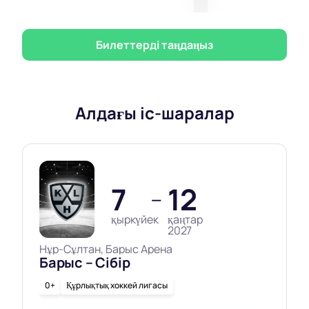
Билеттерді таңдаңыз
Алдағы іс-шаралар
7
12
—
қыркүйек
қаңтар
2027
Нұр-Сұлтан, Барыс Арена
Барыс – Сібір
0+
Құрлықтық хоккей лигасы