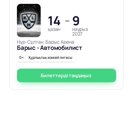
14
9
—
қазан
наурыз
2027
Нұр-Сұлтан, Барыс Арена
Барыс - Автомобилист
0+
Құрлықтық хоккей лигасы
Билеттерді таңдаңыз