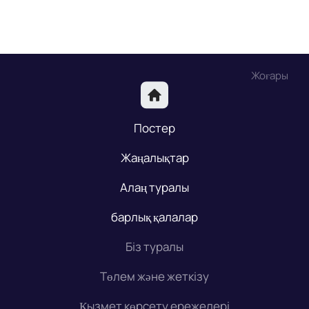
Жоғары
Постер
Жаңалықтар
Алаң туралы
барлық қалалар
Біз туралы
Төлем және жеткізу
Қызмет көрсету ережелері