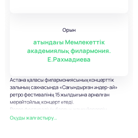
Орын
атындағы Мемлекеттік
академиялық филармония.
Е.Рахмадиева
Астана қаласы филармониясының концерттік
залының сахнасында «Сағындырған әндер-ай»
ретро фестивалінің 15 жылдығына арналған
мерейтойлық концерт өтеді.
Ретро фестивалінің барлық жанкүйерлерін
мыңдаған дыбыс пен жарық, керемет атмосфера
Оқуды жалғастыру...
және позитив теңізі күтеді!
Концерт аясында сіз ең танымал және уақыт