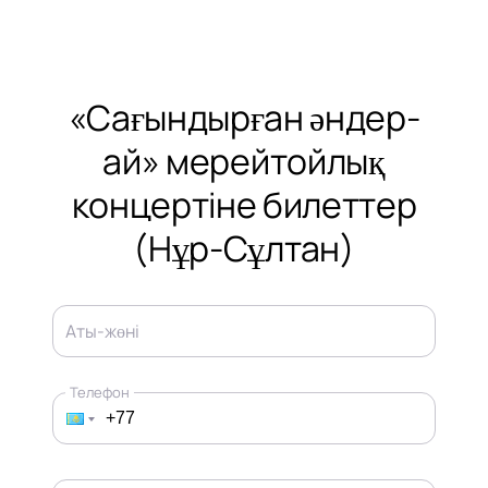
«Сағындырған әндер-
ай» мерейтойлық
концертіне билеттер
(Нұр-Сұлтан)
Аты-жөні
Телефон