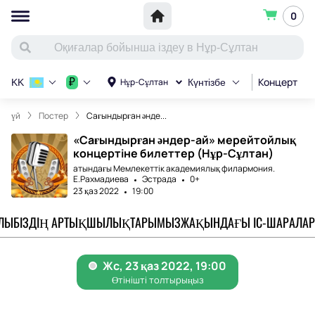
0
Концерт
С
₽
Нұр-Сұлтан
KK
Күнтізбе
үй
Постер
Сағындырған әнде...
«Сағындырған әндер-ай» мерейтойлық
концертіне билеттер (Нұр-Сұлтан)
атындағы Мемлекеттік академиялық филармония.
Е.Рахмадиева
Эстрада
0+
23 қаз 2022
19:00
АЛЫ
БІЗДІҢ АРТЫҚШЫЛЫҚТАРЫМЫЗ
ЖАҚЫНДАҒЫ ІС-ШАРАЛАР