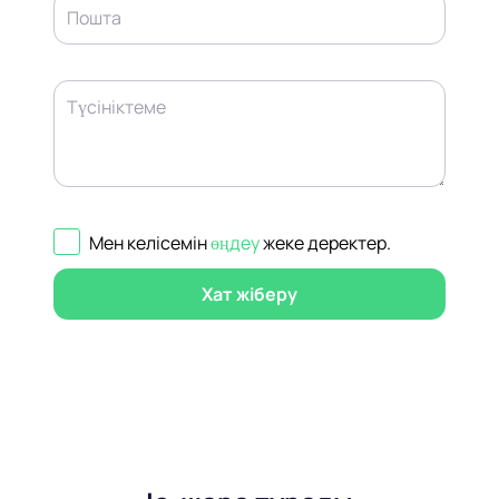
Пошта
Түсініктеме
Мен келісемін
өңдеу
жеке деректер
.
Хат жіберу