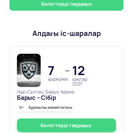
Билеттерді таңдаңыз
Алдағы іс-шаралар
7
12
—
қыркүйек
қаңтар
2027
Нұр-Сұлтан, Барыс Арена
Барыс – Сібір
0+
Құрлықтық хоккей лигасы
Билеттерді таңдаңыз