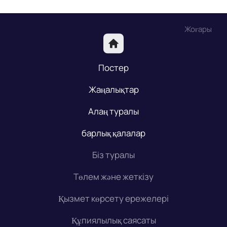
Жоғары
Постер
Жаңалықтар
Алаң туралы
барлық қалалар
Біз туралы
Төлем және жеткізу
Қызмет көрсету ережелері
Құпиялылық саясаты