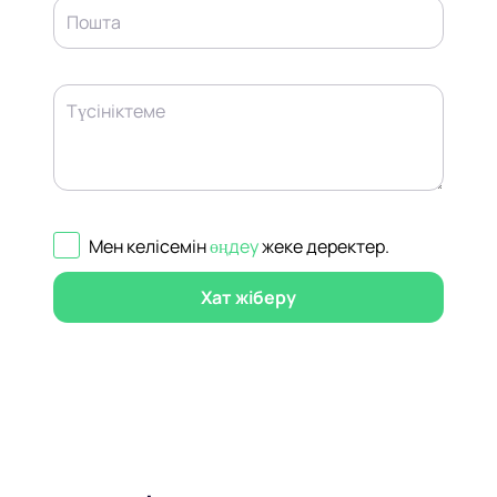
Пошта
Түсініктеме
Мен келісемін
өңдеу
жеке деректер
.
Хат жіберу