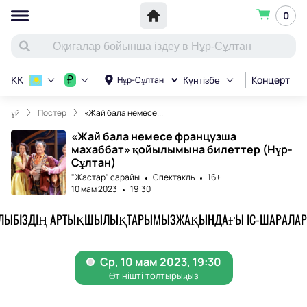
0
Концерт
С
₽
Нұр-Сұлтан
KK
Күнтізбе
үй
Постер
«Жай бала немесе...
«Жай бала немесе французша
махаббат» қойылымына билеттер (Нұр-
Сұлтан)
"Жастар" сарайы
Спектакль
16+
10 мам 2023
19:30
АЛЫ
БІЗДІҢ АРТЫҚШЫЛЫҚТАРЫМЫЗ
ЖАҚЫНДАҒЫ ІС-ШАРАЛАР