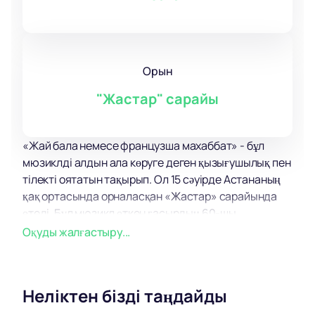
Орын
"Жастар" сарайы
«Жай бала немесе французша махаббат» - бұл
мюзиклді алдын ала көруге деген қызығушылық пен
тілекті оятатын тақырып. Ол 15 сәуірде Астананың
қақ ортасында орналасқан «Жастар» сарайында
өтеді. Бұл мюзикл өткен ғасырдың 60-шы
жылдарындағы Парижде музыкалық квартеттердің
Оқуды жалғастыру...
гүлдене бастаған және өмір сүру өнерінің шарықтау
шегіне жеткен шынайы саяхаты.
Басты кейіпкер – жұлдыз болуды армандап,
Неліктен бізді таңдайды
арманындағы ханзадаға ғашық болған жас әнші
Бэби. Спектакль мерекелік және көңілді