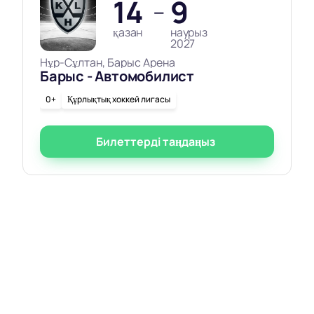
14
9
—
қазан
наурыз
2027
Нұр-Сұлтан, Барыс Арена
Барыс - Автомобилист
0+
Құрлықтық хоккей лигасы
Билеттерді таңдаңыз