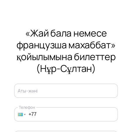
«Жай бала немесе
французша махаббат»
қойылымына билеттер
(Нұр-Сұлтан)
Аты-жөні
Телефон