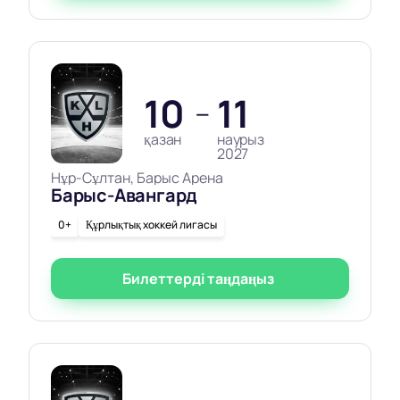
10
11
—
қазан
наурыз
2027
Нұр-Сұлтан, Барыс Арена
Барыс-Авангард
0+
Құрлықтық хоккей лигасы
Билеттерді таңдаңыз