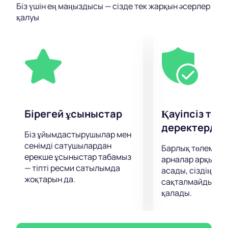
Біз үшін ең маңыздысы — сізде тек жарқын әсерлер
атмосфераны жеткізетін жарқын костюмдер мен
қалуы
декорацияларды, тамаша музыка мен билерді
қамтиды. Сахнаға 20-дан астам әртістер, әншілер,
бишілер мен музыканттар тартылып,
көрермендерді кәсібилігімен,
эмоционалдылығымен таң қалдырады. "Just Baby or
Love in French" мюзиклі - бұл сізді күнделікті барлық
мәселелерді ұмытып, сұлулық пен романтика
әлеміне батыруға мүмкіндік беретін нағыз шедевр.
Бірегей ұсыныстар
Қауіпсіз төл
Бұл спектакльдің билеттері қазірдің өзінде
деректерді қ
сатылуда, сондықтан осы жарқын және есте
Біз ұйымдастырушылар мен
сенімді сатушылардан
қаларлық оқиғаның куәгері болу мүмкіндігін жіберіп
Барлық төлемдер
ерекше ұсыныстар табамыз
алмаңыз.
арналар арқылы 
— тіпті ресми сатылымда
асады, сіздің дер
жоқтарын да.
сақталмайды және
қалады.