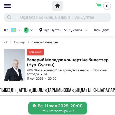
0
Концерт
С
₽
Нұр-Сұлтан
KK
Күнтізбе
үй
Постер
Валерий Меладзе
Танымал
Валерий Меладзе концертіне билеттер
(Нұр-Сұлтан)
МКҰ "Қазақконцерт" гастрольдік сахнасы
Поп және
эстрада
6+
11 жел 2025
20:00
АЛЫ
БІЗДІҢ АРТЫҚШЫЛЫҚТАРЫМЫЗ
ЖАҚЫНДАҒЫ ІС-ШАРАЛАР