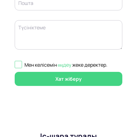
Пошта
Түсініктеме
Мен келісемін
өңдеу
жеке деректер
.
Хат жіберу
Іс-шара туралы