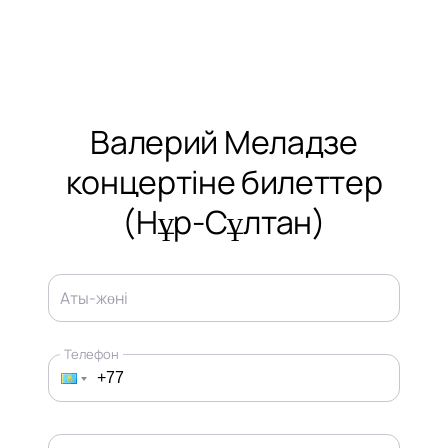
Валерий Меладзе
концертіне билеттер
(Нұр-Сұлтан)
Аты-жөні
Телефон