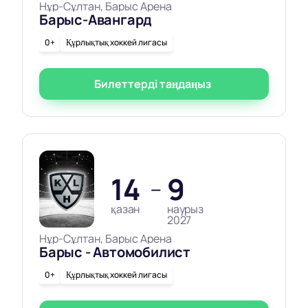
Нұр-Сұлтан, Барыс Арена
Барыс-Авангард
0+
Құрлықтық хоккей лигасы
Билеттерді таңдаңыз
14
9
—
қазан
наурыз
2027
Нұр-Сұлтан, Барыс Арена
Барыс - Автомобилист
0+
Құрлықтық хоккей лигасы