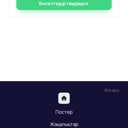
Билеттерді таңдаңыз
Жоғары
Постер
Жаңалықтар