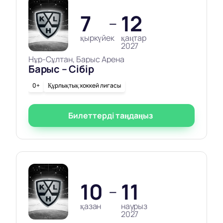
7
12
—
қыркүйек
қаңтар
2027
Нұр-Сұлтан, Барыс Арена
Барыс – Сібір
0+
Құрлықтық хоккей лигасы
Билеттерді таңдаңыз
10
11
—
қазан
наурыз
2027