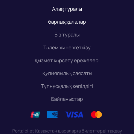
Алаң туралы
барлық қалалар
Біз туралы
Төлем және жеткізу
Қызмет көрсету ережелері
Құпиялылық саясаты
Түпнұсқалық кепілдігі
Байланыстар
Portalbilet Қазақстан шараларға билеттерді таңдау