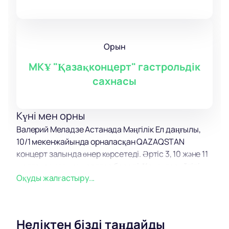
Орын
МКҰ "Қазақконцерт" гастрольдік
сахнасы
Күні мен орны
Валерий Меладзе Астанада Мәңгілік Ел даңғылы,
10/1 мекенжайында орналасқан QAZAQSTAN
концерт залында өнер көрсетеді. Әртіс 3, 10 және 11
желтоқсанда концерттер береді. Қонақтар әйгілі
Оқуды жалғастыру...
әншінің сүйікті әндерін орындауын тыңдау
мүмкіндігіне ие болады.
Концерт туралы
Валерий Меладзе көптеген жылдар бойы өз
Неліктен бізді таңдайды