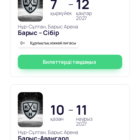
7
12
—
қыркүйек
қаңтар
2027
Нұр-Сұлтан, Барыс Арена
Барыс – Сібір
0+
Құрлықтық хоккей лигасы
Билеттерді таңдаңыз
10
11
—
қазан
наурыз
2027
Нұр-Сұлтан, Барыс Арена
Барыс-Авангард