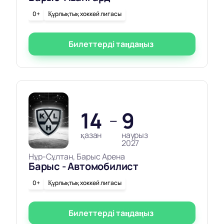
0+
Құрлықтық хоккей лигасы
Билеттерді таңдаңыз
14
9
—
қазан
наурыз
2027
Нұр-Сұлтан, Барыс Арена
Барыс - Автомобилист
0+
Құрлықтық хоккей лигасы
Билеттерді таңдаңыз