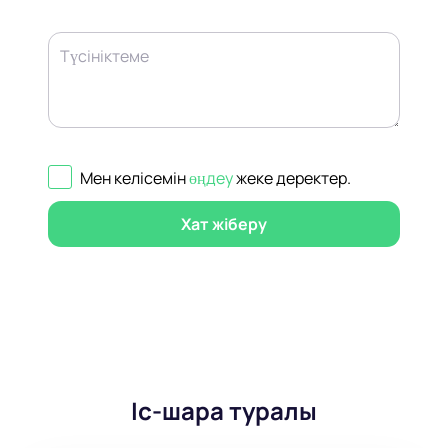
Түсініктеме
Мен келісемін
өңдеу
жеке деректер
.
Хат жіберу
Іс-шара туралы