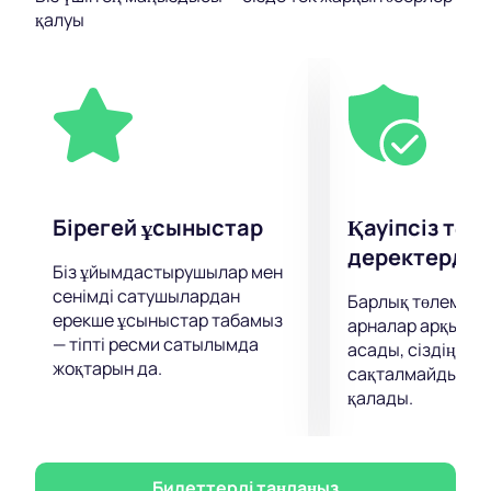
оқиғаларды бастан өткерді, ол өз жұмысында
қалуы
сізбен бөлісуге дайын. Спектакльдер мен
шығармашылық жұмыстардың тығыз кестесіне
қарамастан, ол әрқашан жақындарына, сондай-ақ
шабыт алатын сүйікті хоббилері мен
құмарлықтарына жеткілікті уақыт алады.
Сізге Максим Галкин дайындаған туындыларды
тыңдаудың бірегей мүмкіндігі бар. Сізге сүйікті
орындаушы дайындаған бірінші дәрежелі шоуға
Бірегей ұсыныстар
Қауіпсіз төл
бару арқылы өзіңізге позитивті қуат пен тамаша
деректерді қ
көңіл-күй сыйлаңыз!
Біз ұйымдастырушылар мен
сенімді сатушылардан
Барлық төлемдер
ерекше ұсыныстар табамыз
арналар арқылы 
— тіпті ресми сатылымда
асады, сіздің дер
жоқтарын да.
сақталмайды және
қалады.
Билеттерді таңдаңыз