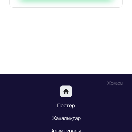
Жоғары
Постер
Жаңалықтар
Алаң туралы