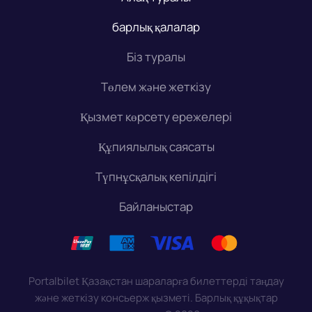
барлық қалалар
Біз туралы
Төлем және жеткізу
Қызмет көрсету ережелері
Құпиялылық саясаты
Түпнұсқалық кепілдігі
Байланыстар
Portalbilet Қазақстан шараларға билеттерді таңдау
және жеткізу консьерж қызметі. Барлық құқықтар