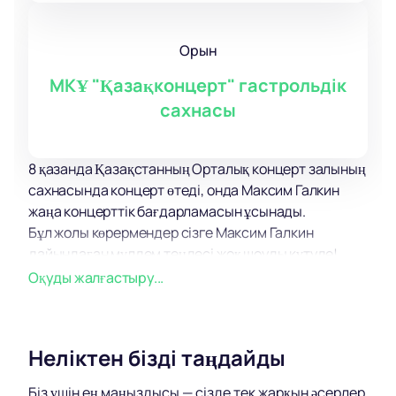
Орын
МКҰ "Қазақконцерт" гастрольдік
сахнасы
8 қазанда Қазақстанның Орталық концерт залының
сахнасында концерт өтеді, онда Максим Галкин
жаңа концерттік бағдарламасын ұсынады.
Бұл жолы көрермендер сізге Максим Галкин
дайындаған мүлдем теңдесі жоқ шоуды күтуде!
Сүйікті Максим Галкин өз жұмысының
Оқуды жалғастыру...
жанкүйерлерімен бөлісуге дайын жаңа ойлар,
идеялар, әсерлер жинақталған динамикалық,
қызықты бағдарлама сізге көптеген жағымды
Неліктен бізді таңдайды
эмоциялар мен тамаша көңіл-күй сыйлайды.
Соңғы кездесуден бері Максим Галкин көптеген
Біз үшін ең маңыздысы — сізде тек жарқын әсерлер