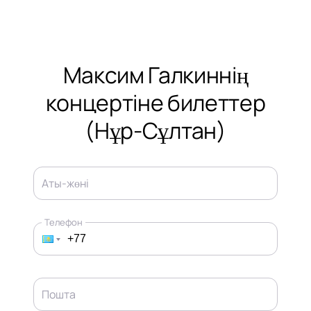
Максим Галкиннің
концертіне билеттер
(Нұр-Сұлтан)
Аты-жөні
Телефон
Пошта