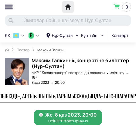
0
Концерт
С
₽
Нұр-Сұлтан
KK
Күнтізбе
үй
Постер
Максим Галкин
Максим Галкиннің концертіне билеттер
(Нұр-Сұлтан)
МКҰ "Қазақконцерт" гастрольдік сахнасы
әзіл шоу
18+
8 қаз 2023
20:00
АЛЫ
БІЗДІҢ АРТЫҚШЫЛЫҚТАРЫМЫЗ
ЖАҚЫНДАҒЫ ІС-ШАРАЛАР