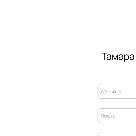
Тамара
Аты-жөні
Пошта