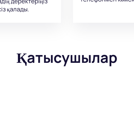
здің деректеріңіз
із қалады.
Қатысушылар