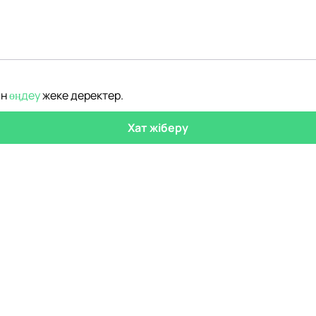
ін
өңдеу
жеке деректер
.
Хат жіберу