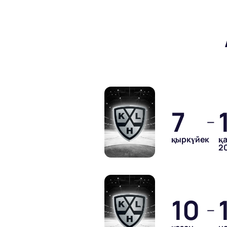
7
—
қыркүйек
қ
2
10
—