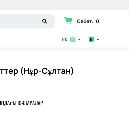
Себет
:
0
₽
KK
$
€
ттер (Нұр-Сұлтан)
₽
НДАҒЫ ІС-ШАРАЛАР