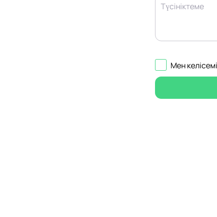
Түсініктеме
Мен келісем