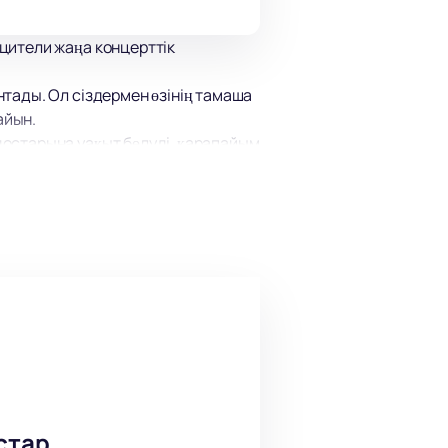
цители жаңа концерттік
тады. Ол сіздермен өзінің тамаша
айын.
остарына уақыт бөлуді, қарапайым
ен тамаша көңіл-күй заряды, сізге
стар