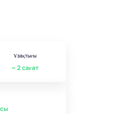
Ұзақтығы
~
2 сағат
асы