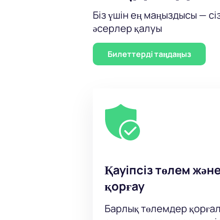
Біз үшін ең маңыздысы — сі
әсерлер қалуы
Билеттерді таңдаңыз
Қауіпсіз төлем жән
қорғау
Барлық төлемдер қорғал