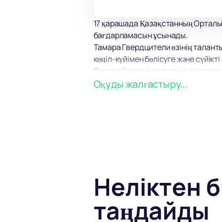
17 қарашада Қазақстанның Орталық
бағдарламасын ұсынады.
Тамара Гвердцители өзінің талант
көңіл-күйімен бөлісуге және сүйік
Тамара Гвердцители тығыз концер
адамның өмір салтын жүргізуді біле
Оқуды жалғастыру...
Асығыңыз, бірінші дәрежелі шоудың
кепілдік беріледі!
Неліктен б
таңдайды