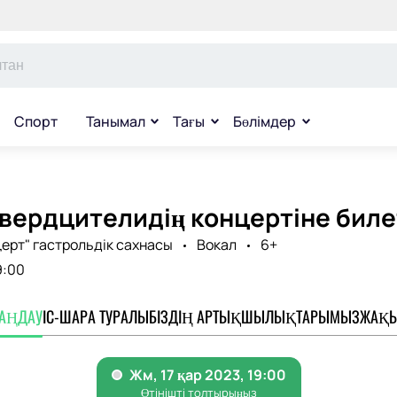
Спорт
Танымал
Тағы
Бөлімдер
вердцителидің концертіне биле
ерт" гастрольдік сахнасы
Вокал
6+
9:00
ТАҢДАУ
ІС-ШАРА ТУРАЛЫ
БІЗДІҢ АРТЫҚШЫЛЫҚТАРЫМЫЗ
ЖАҚЫ