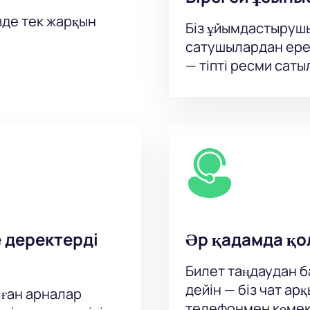
зде тек жарқын
Біз ұйымдастыруш
сатушылардан ере
— тіпті ресми сат
е деректерді
Әр қадамда қо
Билет таңдаудан ба
дейін — біз чат а
ған арналар
телефонмен көмек