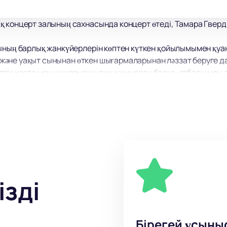
 концерт залының сахнасында концерт өтеді, Тамара Гверд
ының барлық жанкүйерлерін көптен күткен қойылымымен қуан
ті және уақыт сынынан өткен шығармаларынан ләззат беруге д
ттік кесте мен шығармашылық жұмыстан басқа, отбасы мен д
ді.
 ләззатына бөленіңіз! Ұзақ уақыт бойы жағымды эмоциялар м
ізді
Бірегей ұсыны