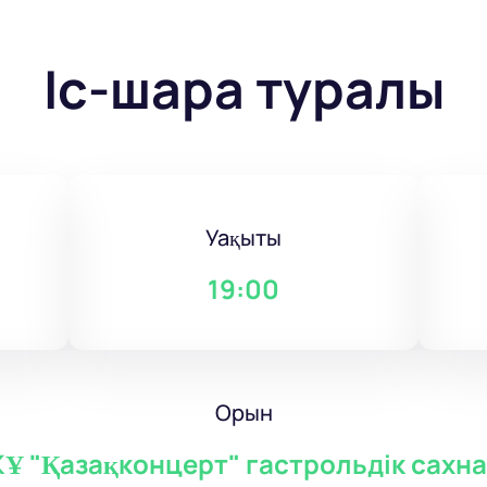
Іс-шара туралы
Уақыты
19:00
Орын
Ұ "Қазақконцерт" гастрольдік сахн