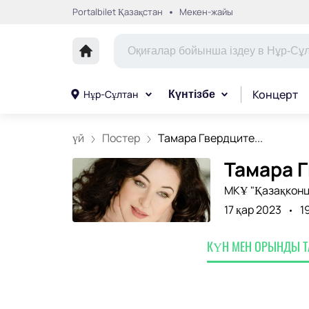
Portalbilet Қазақстан
Мекен-жайы
Концерт
Нұр-Сұлтан
Күнтізбе
үй
Постер
Тамара Гвердците...
Тамара Г
МКҰ "Қазақконц
17 қар 2023
1
КҮН МЕН ОРЫНДЫ 