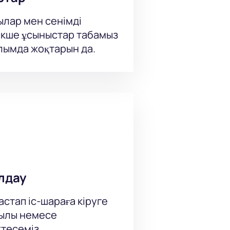
ылар мен сенімді
кше ұсыныстар табамыз
ылымда жоқтарын да.
лдау
стап іс-шараға кіруге
рқылы немесе
тесеміз.