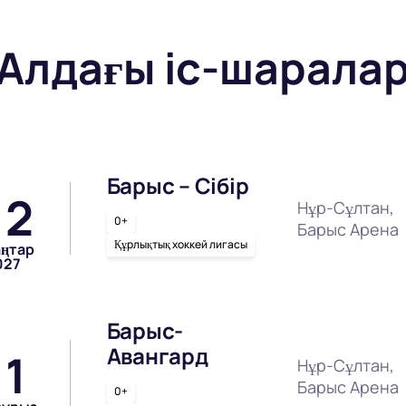
Алдағы іс-шарала
Барыс – Сібір
12
Нұр-Сұлтан,
0+
Барыс Арена
Құрлықтық хоккей лигасы
аңтар
027
Барыс-
Авангард
11
Нұр-Сұлтан,
Барыс Арена
0+