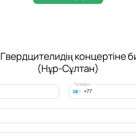
 Гвердцителидің концертіне б
(Нұр-Сұлтан)
Телефон