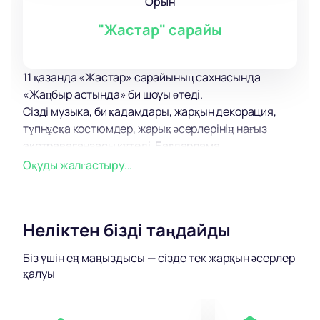
Орын
"Жастар" сарайы
11 қазанда «Жастар» сарайының сахнасында
«Жаңбыр астында» би шоуы өтеді.
Сізді музыка, би қадамдары, жарқын декорация,
түпнұсқа костюмдер, жарық әсерлерінің нағыз
экстраваганзасы күтеді. Бағдарлама
қатысушылары беделді фестивальдердің,
Оқуды жалғастыру...
байқаулардың және би жобаларының лауреаттары.
Әрбір би – көрермендер көретін жеке көркем бейне.
Олардың барлығы бір қызық сюжетті біріктіреді.
Неліктен бізді таңдайды
Би, әсемдік, сұлулық, жарқын сезімдік бейнелер
әлеміне енгіңіз келе ме? Кәсіби бишілердің
Біз үшін ең маңыздысы — сізде тек жарқын әсерлер
орындауындағы әрбір нөмір нағыз аян, бастан
қалуы
кешкен оқиғалар мен сезімдер хикаясы, би тілімен
баяндалатын би шоуына келіңіз.