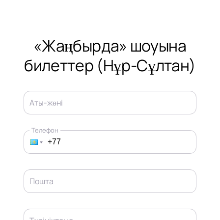
«Жаңбырда» шоуына
билеттер (Нұр-Сұлтан)
Аты-жөні
Телефон
Пошта