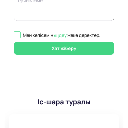
Түсініктеме
Мен келісемін
өңдеу
жеке деректер
.
Хат жіберу
Іс-шара туралы