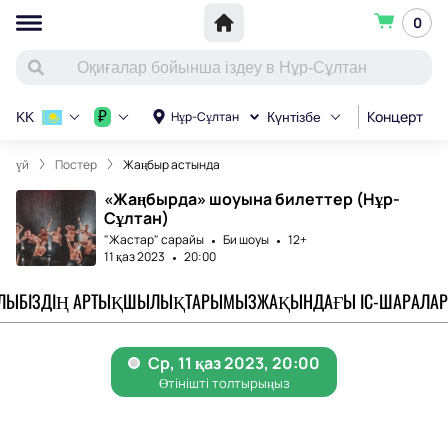
0
Концерт
С
₽
Нұр-Сұлтан
KK
Күнтізбе
үй
Постер
Жаңбыр астында
«Жаңбырда» шоуына билеттер (Нұр-
Сұлтан)
"Жастар" сарайы
Би шоуы
12+
11 қаз 2023
20:00
АЛЫ
БІЗДІҢ АРТЫҚШЫЛЫҚТАРЫМЫЗ
ЖАҚЫНДАҒЫ ІС-ШАРАЛАР