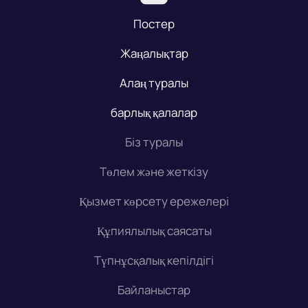
Постер
Жаңалықтар
Алаң туралы
барлық қалалар
Біз туралы
Төлем және жеткізу
Қызмет көрсету ережелері
Құпиялылық саясаты
Түпнұсқалық кепілдігі
Байланыстар