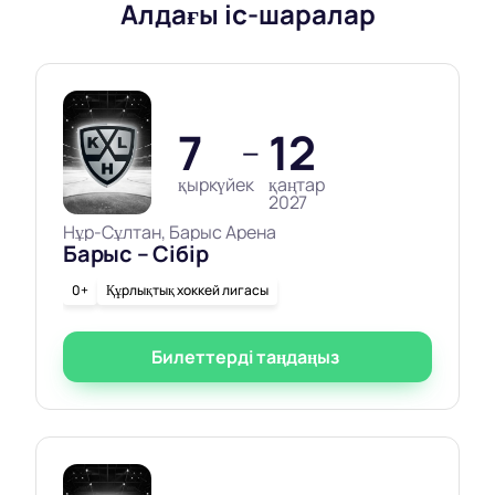
Алдағы іс-шаралар
7
12
—
қыркүйек
қаңтар
2027
Нұр-Сұлтан, Барыс Арена
Барыс – Сібір
0+
Құрлықтық хоккей лигасы
Билеттерді таңдаңыз