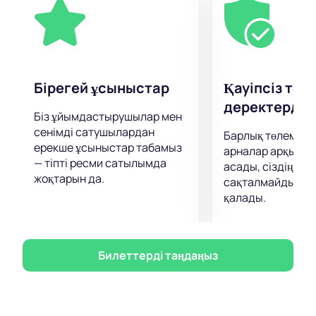
Бірегей ұсыныстар
Қауіпсіз төл
деректерді қ
Біз ұйымдастырушылар мен
сенімді сатушылардан
Барлық төлемдер
ерекше ұсыныстар табамыз
арналар арқылы 
— тіпті ресми сатылымда
асады, сіздің дер
жоқтарын да.
сақталмайды және
қалады.
Билеттерді таңдаңыз