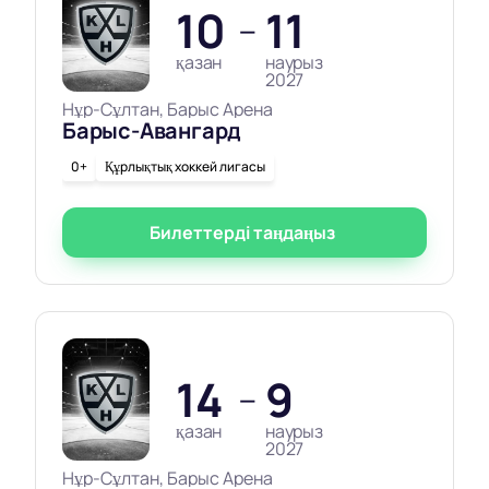
10
11
—
қазан
наурыз
2027
Нұр-Сұлтан, Барыс Арена
Барыс-Авангард
0+
Құрлықтық хоккей лигасы
Билеттерді таңдаңыз
14
9
—
қазан
наурыз
2027
Нұр-Сұлтан, Барыс Арена