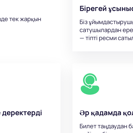
Бірегей ұсыны
зде тек жарқын
Біз ұйымдастыруш
сатушылардан ере
— тіпті ресми сат
е деректерді
Әр қадамда қо
Билет таңдаудан ба