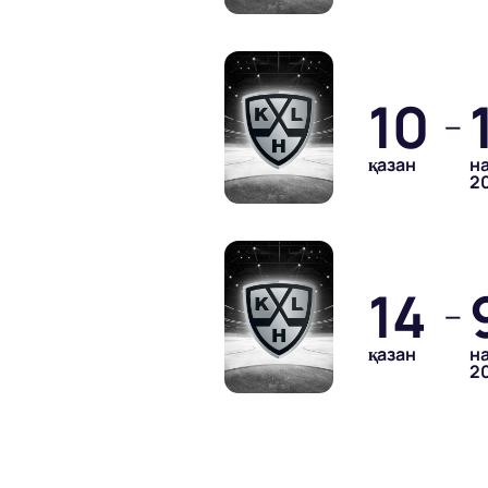
10
—
қазан
н
2
14
—
қазан
н
2