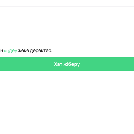
ін
өңдеу
жеке деректер
.
Хат жіберу