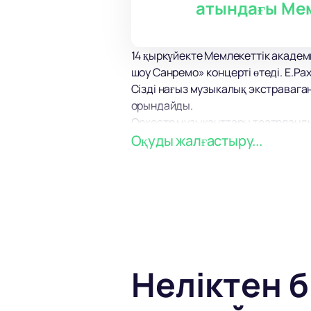
атындағы Мем
14 қыркүйекте Мемлекеттік акаде
шоу Санремо» концерті өтеді. Е.Ра
Сізді нағыз музыкалық экстравага
орындайды.
Оркестр музыканттары театрланды
барлығы бірнеше рет музыкалық с
Оқуды жалғастыру...
қатысты.
Нағыз виртуоздардың орындауында
Неліктен б