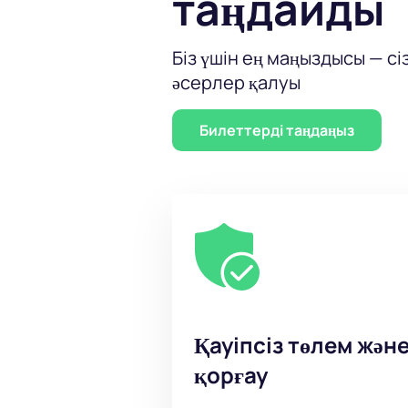
таңдайды
Біз үшін ең маңыздысы — сі
әсерлер қалуы
Билеттерді таңдаңыз
Қауіпсіз төлем жән
қорғау