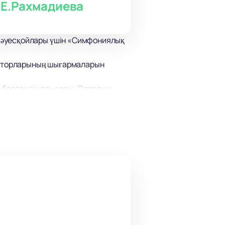
 Е.Рахмадиева
 әуесқойлары үшін «Симфониялық
озиторларының шығармаларын
 белсенді қатысады. Олардың
фестивальдар мен байқауларға
ңыз!