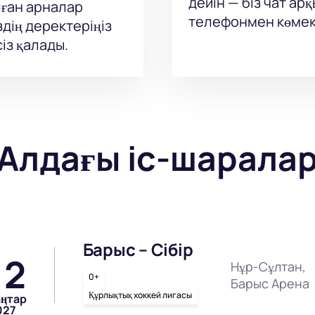
дейін — біз чат а
ған арналар
телефонмен көмек
здің деректеріңіз
із қалады.
Алдағы іс-шарала
Барыс – Сібір
12
Нұр-Сұлтан,
0+
Барыс Арена
Құрлықтық хоккей лигасы
аңтар
027