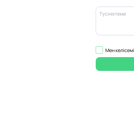
Түсініктеме
Мен келісем