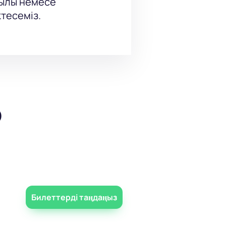
рқылы немесе
тесеміз.
р
Билеттерді таңдаңыз