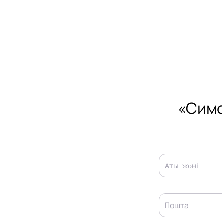
«Симф
Аты-жөні
Пошта