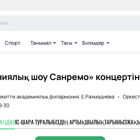
Спорт
Танымал
Тағы
Бөлімдер
иялық шоу Санремо» концертіне
кеттік академиялық филармония. Е.Рахмадиева
Оркест
9:30
ТАҢДАУ
ІС-ШАРА ТУРАЛЫ
БІЗДІҢ АРТЫҚШЫЛЫҚТАРЫМЫЗ
ЖАҚЫ