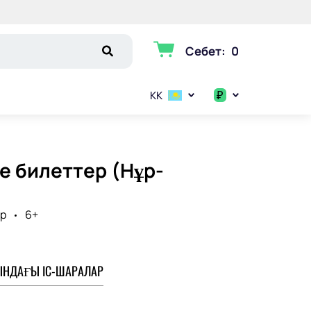
Себет
:
0
₽
KK
$
€
 билеттер (Нұр-
₽
р
6+
НДАҒЫ ІС-ШАРАЛАР