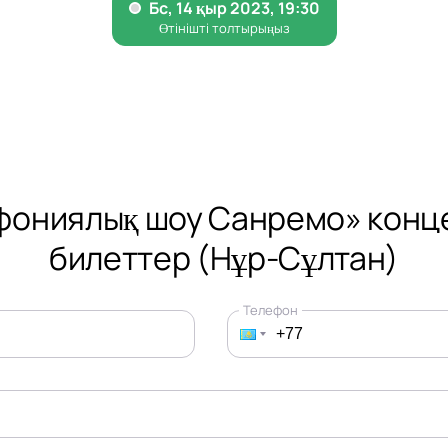
ониялық шоу Санремо» конц
билеттер (Нұр-Сұлтан)
Телефон