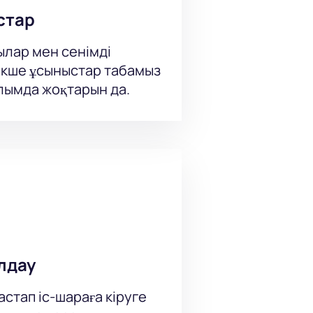
стар
ылар мен сенімді
кше ұсыныстар табамыз
ылымда жоқтарын да.
лдау
стап іс-шараға кіруге