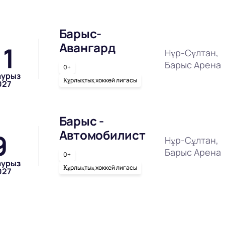
Барыс-
Авангард
11
Нұр-Сұлтан,
Барыс Арена
0+
аурыз
Құрлықтық хоккей лигасы
027
Барыс -
Автомобилист
9
Нұр-Сұлтан,
Барыс Арена
0+
аурыз
Құрлықтық хоккей лигасы
027