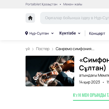
Portalbilet Қазақстан
Мекен-жайы
Концерт
Нұр-Сұлтан
Күнтізбе
үй
Постер
Санремо симфония...
«Симфон
Сұлтан)
атындағы Мемле
14 қыр 2023
1
КҮН МЕН ОРЫНДЫ 