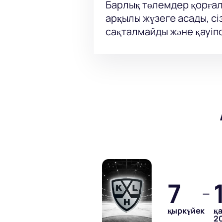
Барлық төлемдер қорғал
арқылы жүзеге асады, сі
сақталмайды және қауіпс
7
—
қыркүйек
қ
2