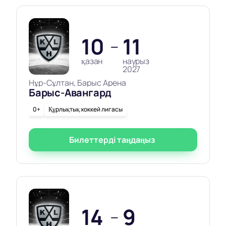
10
11
—
қазан
наурыз
2027
Нұр-Сұлтан, Барыс Арена
Барыс-Авангард
0+
Құрлықтық хоккей лигасы
Билеттерді таңдаңыз
14
9
—