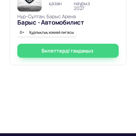
қазан
наурыз
2027
Нұр-Сұлтан, Барыс Арена
Барыс - Автомобилист
0+
Құрлықтық хоккей лигасы
Билеттерді таңдаңыз