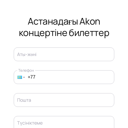
Астанадағы Akon
концертіне билеттер
Аты-жөні
Телефон
Пошта
Түсініктеме