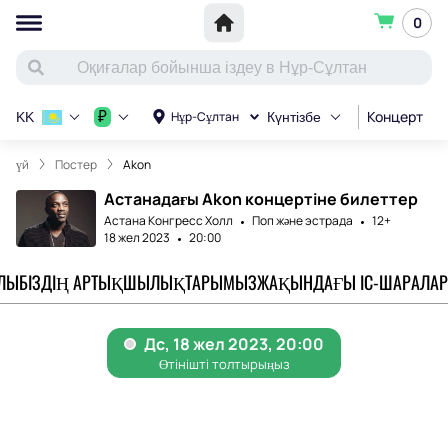
0
Концерт
С
₽
Нұр-Сұлтан
KK
Күнтізбе
үй
Постер
Akon
Астанадағы Akon концертіне билеттер
Астана Конгресс Холл
Поп және эстрада
12+
18 жел 2023
20:00
АЛЫ
БІЗДІҢ АРТЫҚШЫЛЫҚТАРЫМЫЗ
ЖАҚЫНДАҒЫ ІС-ШАРАЛАР