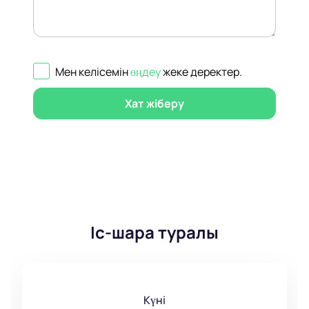
Мен келісемін
өңдеу
жеке деректер
.
Хат жіберу
Іс-шара туралы
Күні