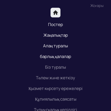
Жоғары
Постер
Жаңалықтар
Алаң туралы
барлық қалалар
Біз туралы
Төлем және жеткізу
Қызмет көрсету ережелері
Құпиялылық саясаты
Түпнұсқалық кепілдігі