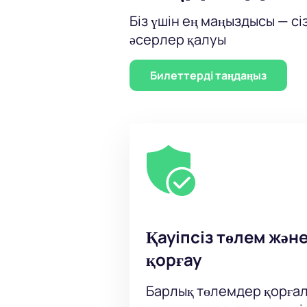
Біз үшін ең маңыздысы — сі
әсерлер қалуы
Билеттерді таңдаңыз
Қауіпсіз төлем жән
қорғау
Барлық төлемдер қорғал