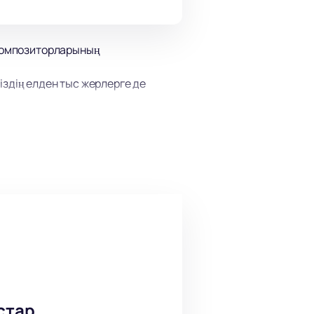
 композиторларының
іздің елден тыс жерлерге де
, сондай-ақ әлемдік хиттерге
р бар.
ардың лауреаты болып табылады,
рды жаңа концерттік
ет музыкалық кеш өткізе аласыз.
қажет. Концерт залында кездескенге
стар