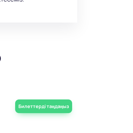
р
Билеттерді таңдаңыз