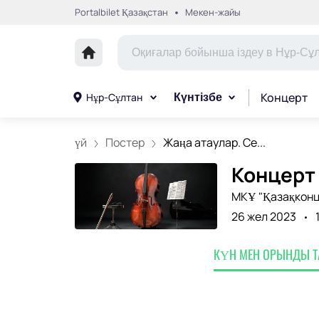
Portalbilet Қазақстан
Мекен-жайы
Концерт
Нұр-Сұлтан
Күнтізбе
үй
Постер
Жаңа атаулар. Ce...
Концерт 
МКҰ "Қазақконц
26 жел 2023
КҮН МЕН ОРЫНДЫ 