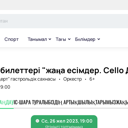
Спорт
Танымал
Тағы
Бөлімдер
билеттері "жаңа есімдер. Cello
ерт" гастрольдік сахнасы
Оркестр
6+
19:00
ТАҢДАУ
ІС-ШАРА ТУРАЛЫ
БІЗДІҢ АРТЫҚШЫЛЫҚТАРЫМЫЗ
ЖАҚЫ