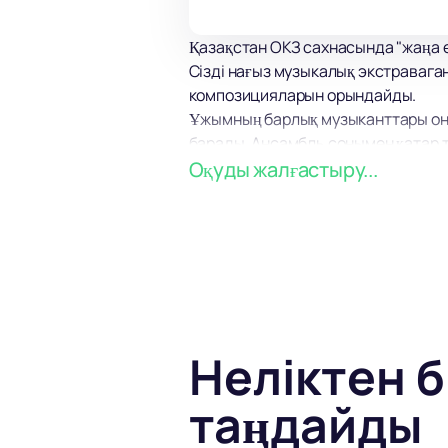
Қазақстан ОКЗ сахнасында "жаңа е
Сізді нағыз музыкалық экстравага
композицияларын орындайды.
Ұжымның барлық музыканттары оның
барады. Ансамбль сонымен қатар 
Оның репертуарында классикалық 
Оқуды жалғастыру...
айналған әйгілі кинофильмдердің 
Оркестр әр түрлі деңгейдегі музы
сонымен қатар филармонияның кон
бағдарламалармен қуантады.
Біздің сайтта сіз билеттерді саты
Тапсырыс беру үшін ыңғайлы орында
дейін!
Неліктен б
таңдайды