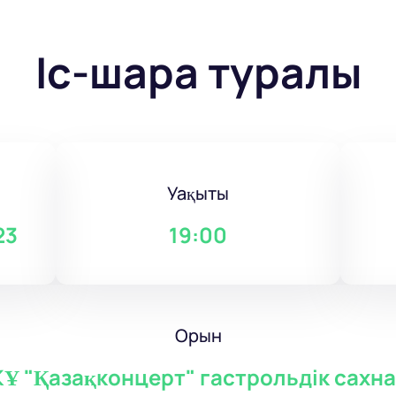
Іс-шара туралы
Уақыты
23
19:00
Орын
Ұ "Қазақконцерт" гастрольдік сахн