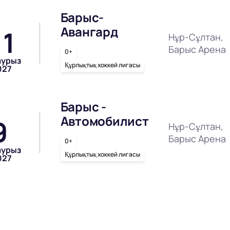
Барыс-
Авангард
11
Нұр-Сұлтан,
Барыс Арена
0+
аурыз
Құрлықтық хоккей лигасы
027
Барыс -
Автомобилист
9
Нұр-Сұлтан,
Барыс Арена
0+
аурыз
Құрлықтық хоккей лигасы
027