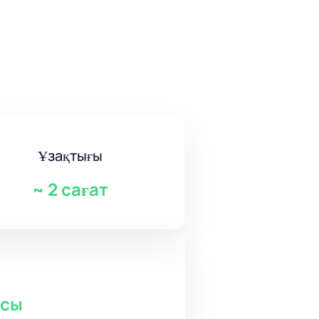
Ұзақтығы
~
2 сағат
асы