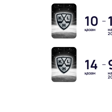
10
—
қазан
н
2
14
—
қазан
н
2