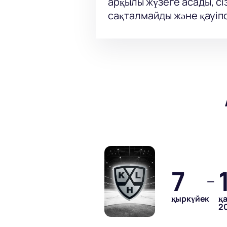
арқылы жүзеге асады, сі
сақталмайды және қауіпс
7
—
қыркүйек
қ
2