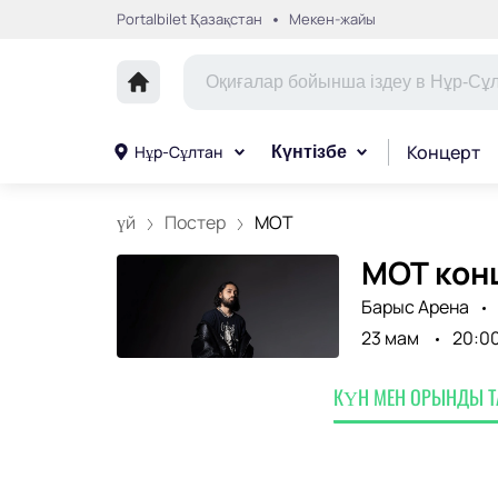
Portalbilet Қазақстан
Мекен-жайы
Концерт
Нұр-Сұлтан
Күнтізбе
үй
Постер
МОТ
MOT кон
Барыс Арена
23 мам
20:0
КҮН МЕН ОРЫНДЫ 