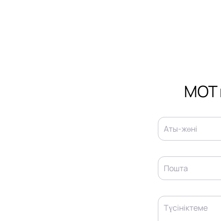
MOT 
Аты-жөні
Пошта
Түсініктеме