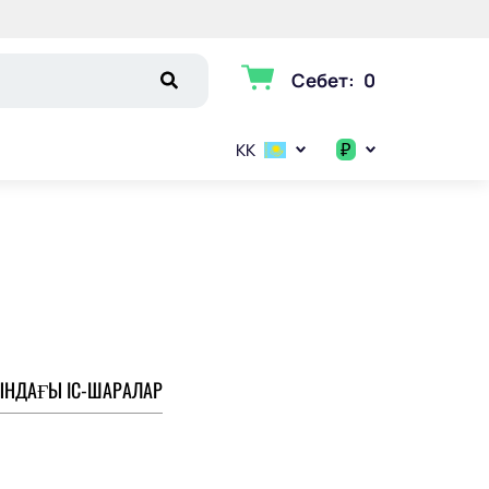
Себет
:
0
₽
KK
$
€
₽
НДАҒЫ ІС-ШАРАЛАР