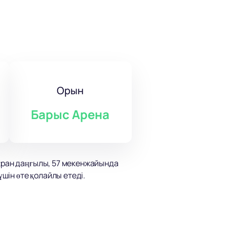
Орын
Барыс Арена
Тұран даңғылы, 57 мекенжайында
ін өте қолайлы етеді.
ды. Оның әндері шынайы
және «Soprano» сияқты танымал