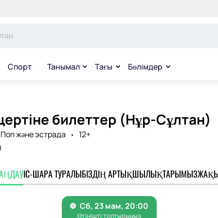
Спорт
Танымал
Тағы
Бөлімдер
цертіне билеттер (Нұр-Сұлтан)
Поп және эстрада
12+
0
ТАҢДАУ
ІС-ШАРА ТУРАЛЫ
БІЗДІҢ АРТЫҚШЫЛЫҚТАРЫМЫЗ
ЖАҚЫ