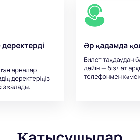
е деректерді
Әр қадамда қо
Билет таңдаудан ба
дейін — біз чат а
ған арналар
телефонмен көмек
здің деректеріңіз
із қалады.
Қатысушылар