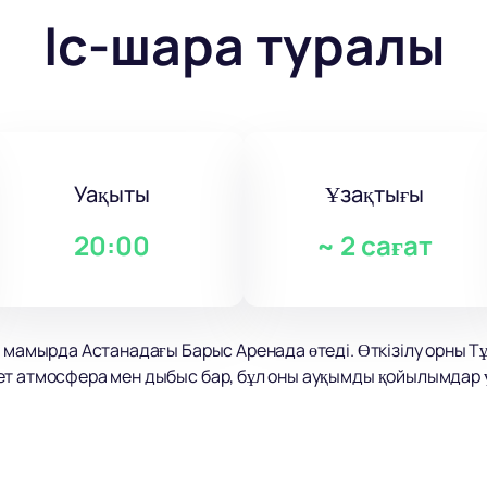
Іс-шара туралы
Уақыты
Ұзақтығы
20:00
~
2 сағат
3 мамырда Астанадағы Барыс Аренада өтеді. Өткізілу орны 
т атмосфера мен дыбыс бар, бұл оны ауқымды қойылымдар үш
әртіс, ол өзінің ерекше стилімен көрермендерді баурап ала
 жігерлі ырғақтарымен үйлестіреді. Шоуда «August Is You» 