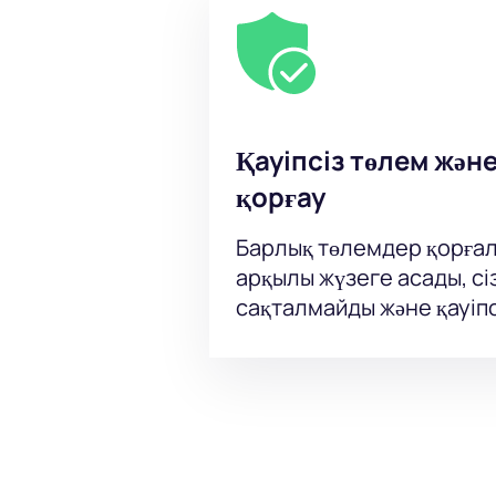
Қауіпсіз төлем жән
қорғау
Барлық төлемдер қорғал
арқылы жүзеге асады, сі
сақталмайды және қауіпс