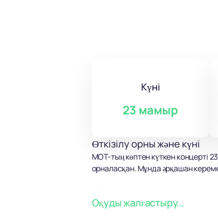
Күні
23 мамыр
Өткізілу орны және күні
MOT-тың көптен күткен концерті 2
орналасқан. Мұнда әрқашан кереме
Концерт туралы
Оқуды жалғастыру...
MOT - ресейлік сахнадағы танымал 
балладаларды хип-хоп пен R&B-дің