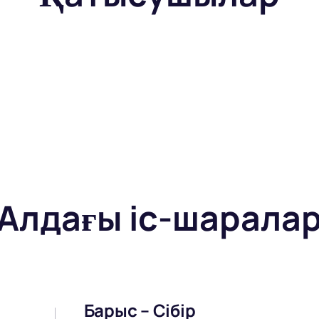
Алдағы іс-шарала
Барыс – Сібір