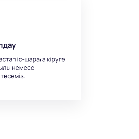
лдау
стап іс-шараға кіруге
рқылы немесе
тесеміз.