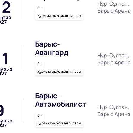
12
Нұр-Сұлтан,
0+
Барыс Арена
Құрлықтық хоккей лигасы
аңтар
027
Барыс-
Авангард
11
Нұр-Сұлтан,
Барыс Арена
0+
аурыз
Құрлықтық хоккей лигасы
027
Барыс -
Автомобилист
9
Нұр-Сұлтан,
Барыс Арена
0+
аурыз
Құрлықтық хоккей лигасы
027