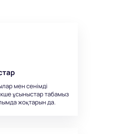
өрсетуі әрбір қонақтың есінде
енге - сахнаға жақын және алыс
лы тапсырыс бере аласыз:
 қызметкерлерімізден телефон
стар
ылар мен сенімді
кше ұсыныстар табамыз
ылымда жоқтарын да.