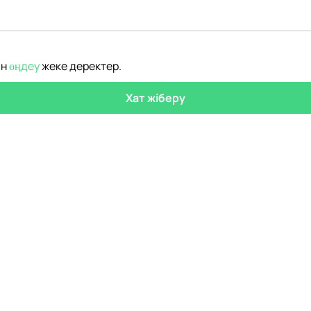
ін
өңдеу
жеке деректер
.
Хат жіберу