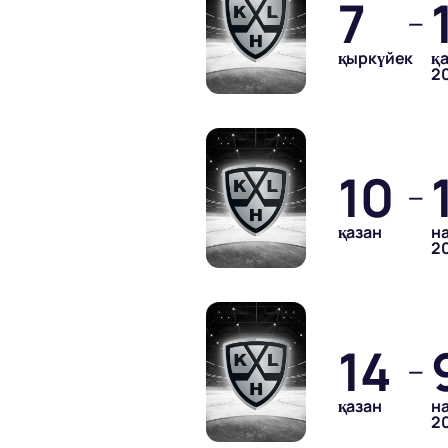
7
—
қыркүйек
қ
2
10
—
қазан
н
2
14
—
қазан
н
2