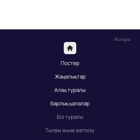
Жоғары
Постер
Жаңалықтар
Алаң туралы
барлық қалалар
Біз туралы
Төлем және жеткізу