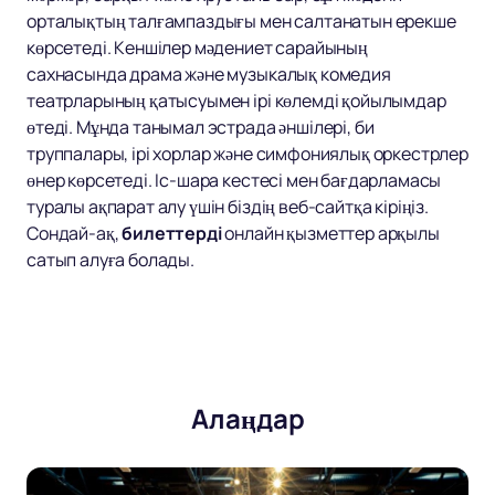
орталықтың талғампаздығы мен салтанатын ерекше
көрсетеді. Кеншілер мәдениет сарайының
сахнасында драма және музыкалық комедия
театрларының қатысуымен ірі көлемді қойылымдар
өтеді. Мұнда танымал эстрада әншілері, би
труппалары, ірі хорлар және симфониялық оркестрлер
өнер көрсетеді. Іс-шара кестесі мен бағдарламасы
туралы ақпарат алу үшін біздің веб-сайтқа кіріңіз.
Сондай-ақ,
билеттерді
онлайн қызметтер арқылы
сатып алуға болады.
Алаңдар