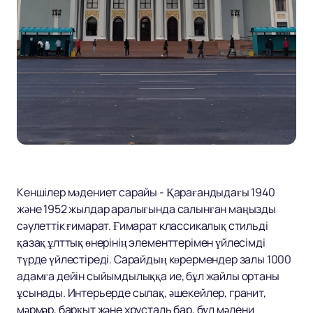
Кеншілер мәдениет сарайы - Қарағандыдағы 1940
және 1952 жылдар аралығында салынған маңызды
сәулеттік ғимарат. Ғимарат классикалық стильді
қазақ ұлттық өнерінің элементтерімен үйлесімді
түрде үйлестіреді. Сарайдың көрермендер залы 1000
адамға дейін сыйымдылыққа ие, бұл жайлы ортаны
ұсынады. Интерьерде сылақ, әшекейлер, гранит,
мәрмәр, барқыт және хрусталь бар, бұл мәдени