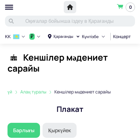
0
Концерт
С
₽
Қарағанды
KK
Күнтізбе
Кеншілер мәдениет
сарайы
үй
Алаң туралы
Кеншілер мәдениет сарайы
Плакат
Барлығы
Қыркүйек