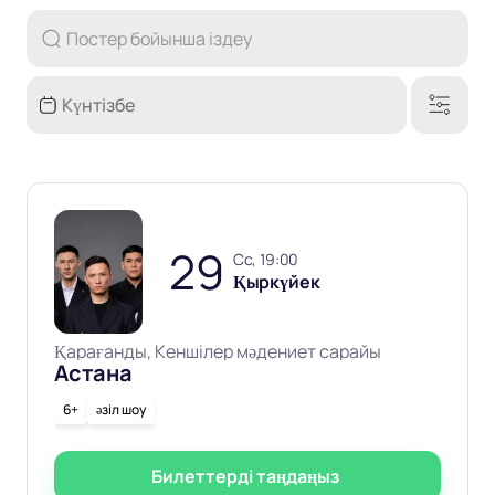
29
сс, 19:00
Қыркүйек
Қарағанды, Кеншілер мәдениет сарайы
Астана
6+
әзіл шоу
Билеттерді таңдаңыз