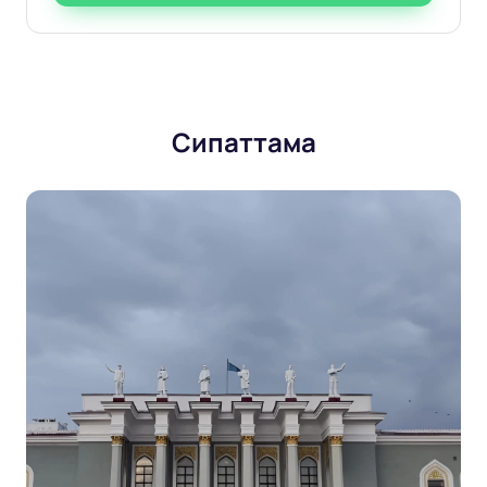
Сипаттама