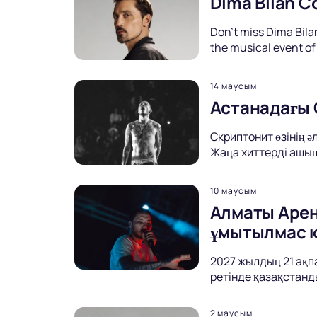
Dima Bilan C
Don't miss Dima Bilan
the musical event of
14 маусым
Астанадағы 
Скриптонит өзінің 
Жаңа хиттерді ашың
10 маусым
Алматы Арен
ұмытылмас 
2027 жылдың 21 ақп
ретінде қазақстанд
2 маусым