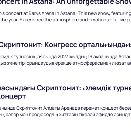
oncert in Astana: An Unforgettable Sho
's concert at Barys Arena in Astana! This new show, featuring 
 the year. Experience the atmosphere and emotions of a live 
Скриптонит: Конгресс орталығындағ
әлемдік турнесінің аясында 2027 жылдың 19 ақпанында Аста
ыз және тірі орындаудың ерекше атмосферасынан ләззат а
асындағы Скриптонит: Әлемдік турнесі
концерт
анында Скриптонит Алматы Аренада керемет концерт береді.
ық рэпер мен продюсердің хиттерін тікелей эфирде орында