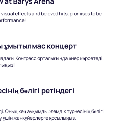
w at Barys Arena
visual effects and beloved hits, promises to be
performance!
ы ұмытылмас концерт
надағы Конгресс орталығында өнер көрсетеді.
лыңыз!
нің бөлігі ретіндегі
 Оның кең ауқымды әлемдік турнесінің бөлігі
у үшін жанкүйерлерге қосылыңыз.