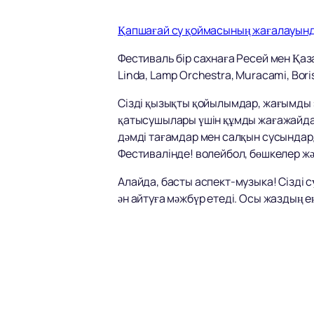
Қапшағай су қоймасының жағалауында 
Фестиваль бір сахнаға Ресей мен Қа
Linda, Lamp Orchestra, Muracami, Boris
Сізді қызықты қойылымдар, жағымды 
қатысушылары үшін құмды жағажайда 
дәмді тағамдар мен салқын сусындард
Фестивалінде! волейбол, бөшкелер жән
Алайда, басты аспект-музыка! Сізді с
ән айтуға мәжбүр етеді. Осы жаздың 