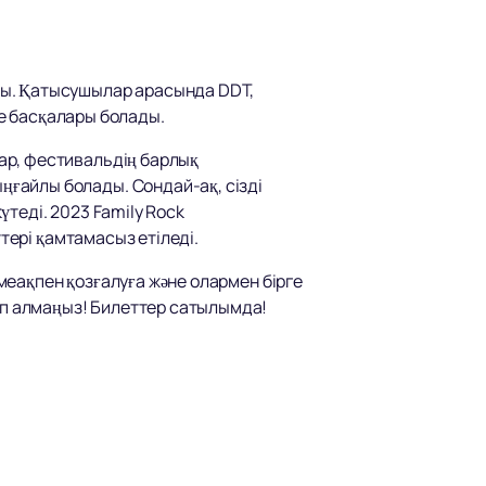
ды. Қатысушылар арасында DDT,
әне басқалары болады.
ар, фестивальдің барлық
ғайлы болады. Сондай-ақ, сізді
теді. 2023 Family Rock
тері қамтамасыз етіледі.
імеақпен қозғалуға және олармен бірге
ріп алмаңыз! Билеттер сатылымда!