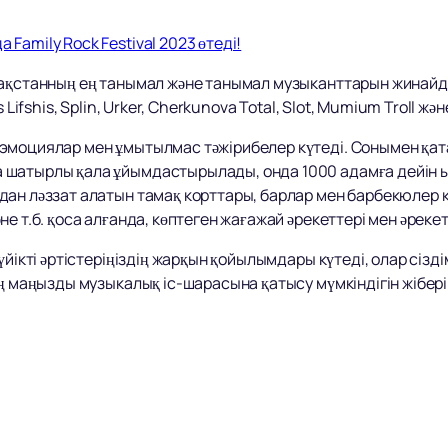
Family Rock Festival 2023 өтеді!
зақстанның ең танымал және танымал музыканттарын жинай
 Lifshis, Splin, Urker, Cherkunova Total, Slot, Mumium Troll ж
эмоциялар мен ұмытылмас тәжірибелер күтеді. Сонымен қат
шатырлы қала ұйымдастырылады, онда 1000 адамға дейін ың
ан ләззат алатын тамақ корттары, барлар мен барбекюлер кү
е т.б. қоса алғанда, көптеген жағажай әрекеттері мен әрекет
үйікті әртістеріңіздің жарқын қойылымдары күтеді, олар сізд
ең маңызды музыкалық іс-шарасына қатысу мүмкіндігін жібе