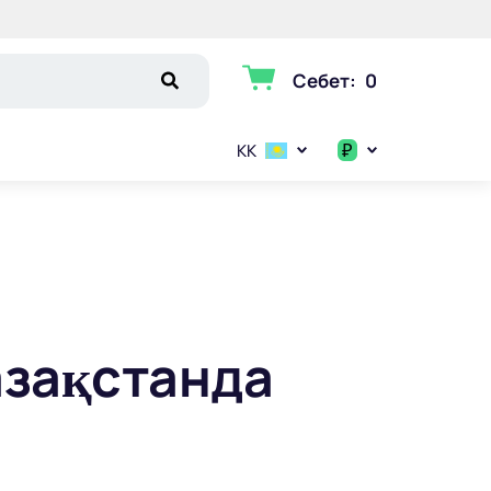
Себет
:
0
₽
KK
$
€
₽
азақстанда