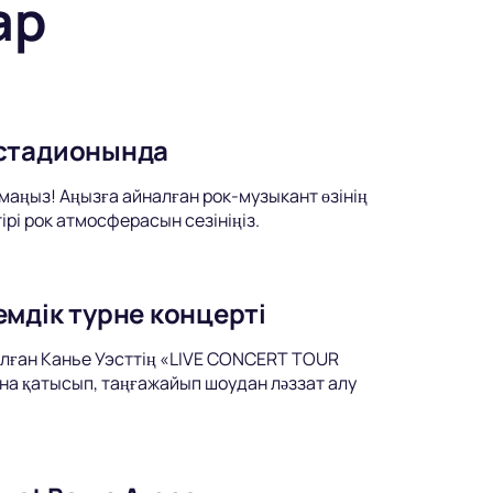
ар
 стадионында
аңыз! Аңызға айналған рок-музыкант өзінің
рі рок атмосферасын сезініңіз.
мдік турне концерті
лған Канье Уэсттің «LIVE CONCERT TOUR
на қатысып, таңғажайып шоудан ләззат алу