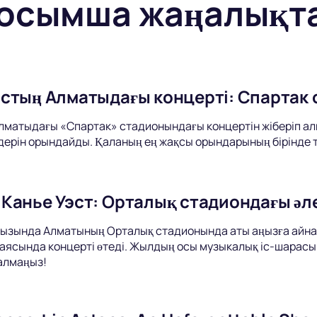
осымша жаңалықт
стың Алматыдағы концерті: Спартак
матыдағы «Спартак» стадионындағы концертін жіберіп алм
дерін орындайды. Қаланың ең жақсы орындарының бірінде ті
Канье Уэст: Орталық стадиондағы әле
мызында Алматының Орталық стадионында аты аңызға айна
 аясында концерті өтеді. Жылдың осы музыкалық іс-шарасы
 алмаңыз!