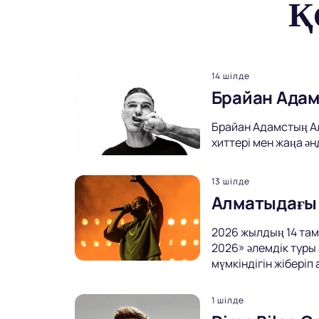
Қ
14 шілде
Брайан Адам
Брайан Адамстың Ал
хиттері мен жаңа ән
13 шілде
Алматыдағы 
2026 жылдың 14 та
2026» әлемдік туры
мүмкіндігін жіберіп
1 шілде