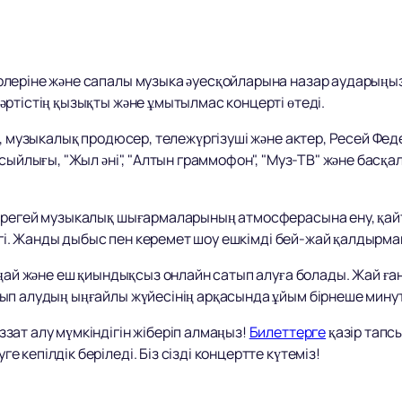
леріне және сапалы музыка әуесқойларына назар аударыңы
ртістің қызықты және ұмытылмас концерті өтеді.
, музыкалық продюсер, тележүргізуші және актер, Ресей Феде
 сыйлығы, "Жыл әні", "Алтын граммофон", "Муз-ТВ" және басқ
бірегей музыкалық шығармаларының атмосферасына ену, қай
ндігі. Жанды дыбыс пен керемет шоу ешкімді бей-жай қалдырм
ңай және еш қиындықсыз онлайн сатып алуға болады. Жай ғана
ып алудың ыңғайлы жүйесінің арқасында ұйым бірнеше мину
ат алу мүмкіндігін жіберіп алмаңыз!
Билеттерге
қазір тапс
кепілдік беріледі. Біз сізді концертте күтеміз!