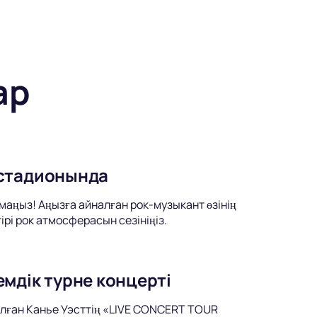
ар
 стадионында
аңыз! Аңызға айналған рок-музыкант өзінің
рі рок атмосферасын сезініңіз.
мдік турне концерті
лған Канье Уэсттің «LIVE CONCERT TOUR