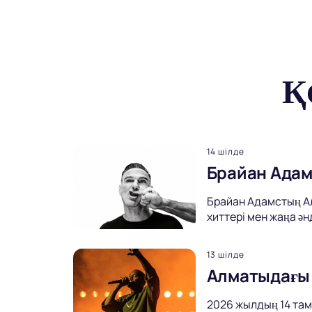
Қ
14 шілде
Брайан Адам
Брайан Адамстың Ал
хиттері мен жаңа ән
13 шілде
Алматыдағы 
2026 жылдың 14 та