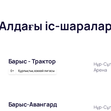
Алдағы іс-шарала
Барыс - Трактор
Нұр-Сұл
Арена
0+
Құрлықтық хоккей лигасы
Барыс-Авангард
Нұр-Сұл