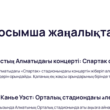
осымша жаңалықт
стың Алматыдағы концерті: Спартак
матыдағы «Спартак» стадионындағы концертін жіберіп алм
дерін орындайды. Қаланың ең жақсы орындарының бірінде ті
Канье Уэст: Орталық стадиондағы әле
мызында Алматының Орталық стадионында аты аңызға айна