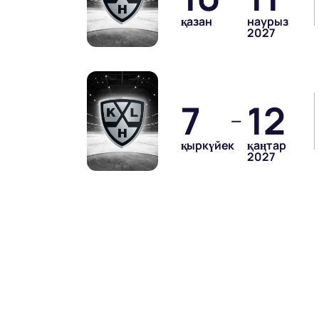
қазан
наурыз
2027
7
12
—
қыркүйек
қаңтар
2027