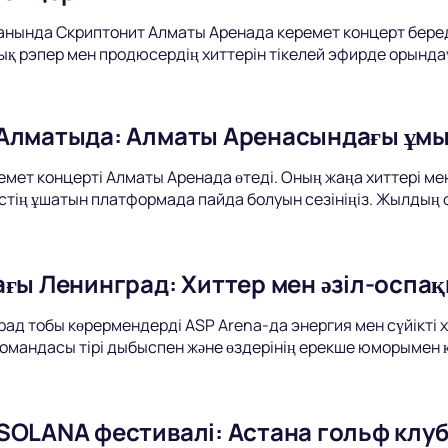
анында Скриптонит Алматы Аренада керемет концерт береді.
ық рэпер мен продюсердің хиттерін тікелей эфирде орында
Алматыда: Алматы Аренасындағы ұм
мет концерті Алматы Аренада өтеді. Оның жаңа хиттері м
істің ұшатын платформада пайда болуын сезініңіз. Жылдың
ағы Ленинград: Хиттер мен әзіл-оспа
ад тобы көрермендерді ASP Arena-да энергия мен сүйікті 
омандасы тірі дыбыспен және өздерінің ерекше юморымен 
SOLANA фестивалі: Астана гольф клу