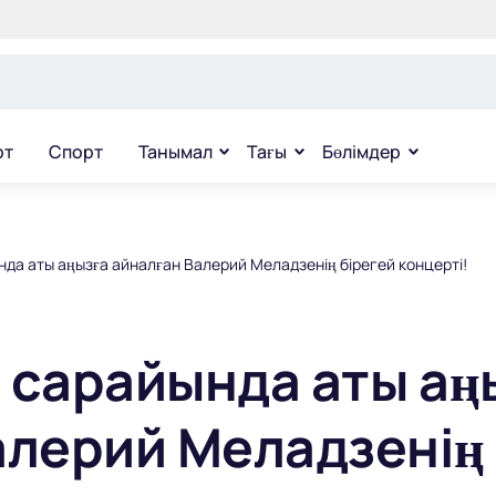
рт
Спорт
Танымал
Тағы
Бөлімдер
да аты аңызға айналған Валерий Меладзенің бірегей концерті!
 сарайында аты аң
алерий Меладзенің 