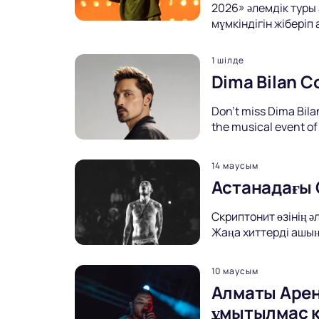
2026» әлемдік туры
мүмкіндігін жіберіп
1 шілде
Dima Bilan C
Don't miss Dima Bilan
the musical event of
14 маусым
Астанадағы 
Скриптонит өзінің 
Жаңа хиттерді ашың
10 маусым
Алматы Арен
ұмытылмас 