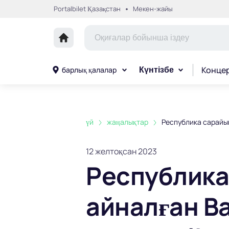
Portalbilet Қазақстан
Мекен-жайы
Конце
барлық қалалар
Күнтізбе
үй
жаңалықтар
Республика сарайын
12 желтоқсан 2023
Республика
айналған В