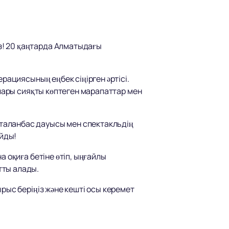
з! 20 қаңтарда Алматыдағы
рациясының еңбек сіңірген әртісі.
алары сияқты көптеген марапаттар мен
таланбас дауысы мен спектакльдің
айды!
 оқиға бетіне өтіп, ыңғайлы
тты алады.
ырыс беріңіз және кешті осы керемет