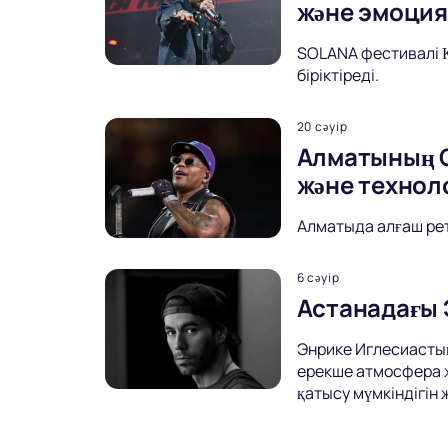
және эмоци
SOLANA фестивалі Қ
біріктіреді.
20 сәуір
Алматының О
және технол
Алматыда алғаш рет
6 сәуір
Астанадағы 
Энрике Иглесиастың 
ерекше атмосфера ж
қатысу мүмкіндігін 