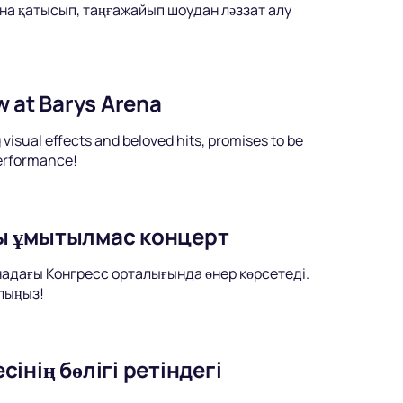
на қатысып, таңғажайып шоудан ләззат алу
w at Barys Arena
visual effects and beloved hits, promises to be
performance!
ы ұмытылмас концерт
надағы Конгресс орталығында өнер көрсетеді.
лыңыз!
нің бөлігі ретіндегі