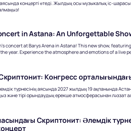
 аясында концерті өтеді. Жылдың осы музыкалық іс-шарасы
 алмаңыз!
oncert in Astana: An Unforgettable Sho
's concert at Barys Arena in Astana! This new show, featuring 
 the year. Experience the atmosphere and emotions of a live 
Скриптонит: Конгресс орталығындағ
әлемдік турнесінің аясында 2027 жылдың 19 ақпанында Аста
ыз және тірі орындаудың ерекше атмосферасынан ләззат а
асындағы Скриптонит: Әлемдік турнесі
концерт