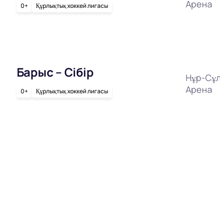
Арена
0+
Құрлықтық хоккей лигасы
Барыс – Сібір
Нұр-Сұл
Арена
0+
Құрлықтық хоккей лигасы