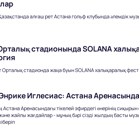
ялар
азақстанда алғаш рет Астана гольф клубында әлемдік му
рталық стадионында SOLANA халықа
огия
 Орталық стадионда жаңа буын SOLANA халықаралық фести
Энрике Иглесиас: Астана Аренасында
Астана Аренасындағы тікелей эфирдегі өнерінің сиқырын сез
әне жайлы жағдайлар - мұның бәрі сізді жылдың басты муз
жіберіп