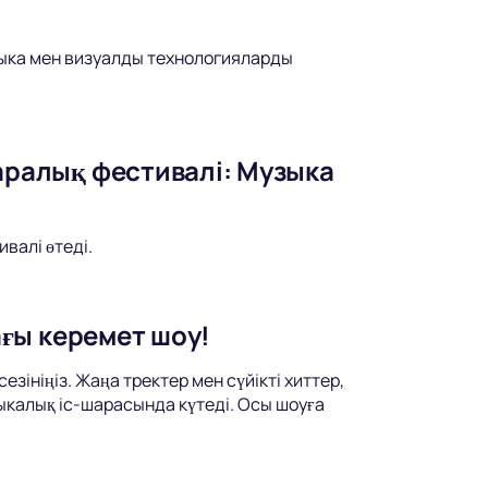
зыка мен визуалды технологияларды
ралық фестивалі: Музыка
валі өтеді.
ғы керемет шоу!
ініңіз. Жаңа тректер мен сүйікті хиттер,
ыкалық іс-шарасында күтеді. Осы шоуға