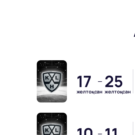
17
25
—
желтоқсан
желтоқсан
10
11
—