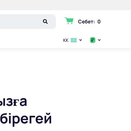
Себет
:
0
₽
KK
$
€
₽
ызға
бірегей