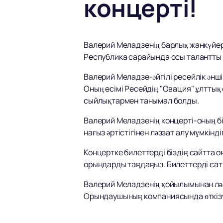
концерті!
Валерий Меладзенің барлық жанкүйер
Республика сарайында осы талантты ә
Валерий Меладзе-әйгілі ресейлік әнші
Оның есімі Ресейдің "Овация" ұлттық
сыйлықтармен танымал болды.
Валерий Меладзенің концерті-оның 
нағыз әртістігінен ләззат алу мүмкі
Концертке билеттерді біздің сайтта о
орындарды таңдаңыз. Билеттерді сат
Валерий Меладзенің қойылымынан ләзз
Орындаушының компаниясында өткізуге 