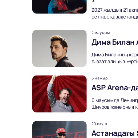
2027 жылдың 21 ақп
ретінде қазақстанд
2 маусым
Дима Билан 
Дима Биланның кере
ләззат алыңыз. Әрт
6 мамыр
ASP Arena-д
6 маусымда Ленингр
Шнуров және оның к
20 сәуір
Астанадағы 