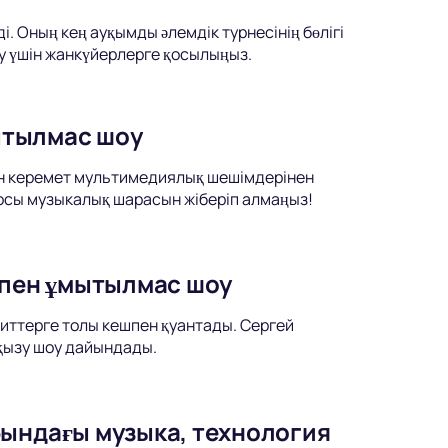
 Оның кең ауқымды әлемдік турнесінің бөлігі
у үшін жанкүйерлерге қосылыңыз.
ытылмас шоу
ен керемет мультимедиялық шешімдерінен
 осы музыкалық шарасын жіберіп алмаңыз!
қпен ұмытылмас шоу
хиттерге толы кешпен қуантады. Сергей
қызу шоу дайындады.
бындағы музыка, технология