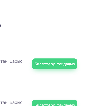
р
тан, Барыс
Билеттерді таңдаңыз
тан, Барыс
Билеттерді таңдаңыз