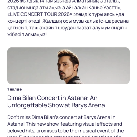
2026 жылдың 14 тамызында Алматының Орталық
стадионында аты аңызға айналған Канье Уэсттің
«LIVE CONCERT TOUR 2026» әлемдік туры аясында
концерті өтеді. Жылдың осы музыкалық іс-шарасына
қатысып, таңғажайып шоудан ләззат алу мүмкіндігін
жіберіп алмаңыз!
1 шілде
Dima Bilan Concert in Astana: An
Unforgettable Show at Barys Arena
Don't miss Dima Bilan's concert at Barys Arena in
Astana! This new show, featuring visual effects and
beloved hits, promises to be the musical event of the