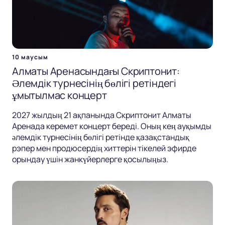
10 маусым
Алматы Аренасындағы Скриптонит:
Әлемдік турнесінің бөлігі ретіндегі
ұмытылмас концерт
2027 жылдың 21 ақпанында Скриптонит Алматы
Аренада керемет концерт береді. Оның кең ауқымды
әлемдік турнесінің бөлігі ретінде қазақстандық
рэпер мен продюсердің хиттерін тікелей эфирде
орындау үшін жанкүйерлерге қосылыңыз.