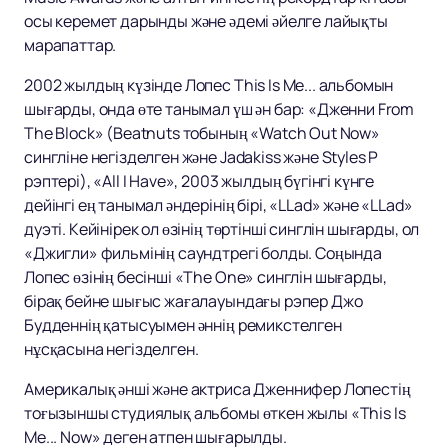
осы керемет дарынды және әдемі әйелге лайықты
марапаттар.
2002 жылдың күзінде Лопес This Is Me... альбомын
шығарды, онда өте танымал үш ән бар: «Дженни From
The Block» (Beatnuts тобының «Watch Out Now»
сингліне негізделген және Jadakiss және Styles P
рэптері), «All I Have», 2003 жылдың бүгінгі күнге
дейінгі ең танымал әндерінің бірі, «LLad» және «LLad»
дуэті. Кейінірек ол өзінің төртінші синглін шығарды, ол
«Джигли» фильмінің саундтрегі болды. Соңында
Лопес өзінің бесінші «The One» синглін шығарды,
бірақ бейне шығыс жағалауындағы рэпер Джо
Будденнің қатысуымен әннің ремикстелген
нұсқасына негізделген.
Америкалық әнші және актриса Дженнифер Лопестің
тоғызыншы студиялық альбомы өткен жылы «This Is
Me... Now» деген атпен шығарылды.