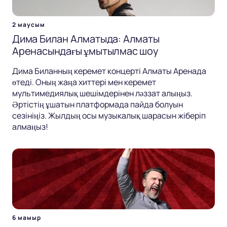
2 маусым
Дима Билан Алматыда: Алматы
Аренасындағы ұмытылмас шоу
Дима Биланның керемет концерті Алматы Аренада
өтеді. Оның жаңа хиттері мен керемет
мультимедиялық шешімдерінен ләззат алыңыз.
Әртістің ұшатын платформада пайда болуын
сезініңіз. Жылдың осы музыкалық шарасын жіберіп
алмаңыз!
6 мамыр