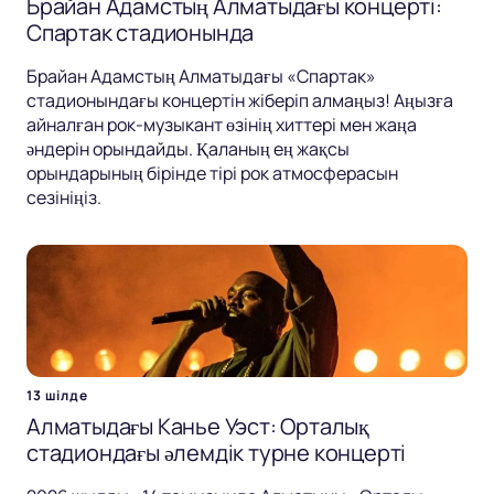
Брайан Адамстың Алматыдағы концерті:
Спартак стадионында
Брайан Адамстың Алматыдағы «Спартак»
стадионындағы концертін жіберіп алмаңыз! Аңызға
айналған рок-музыкант өзінің хиттері мен жаңа
әндерін орындайды. Қаланың ең жақсы
орындарының бірінде тірі рок атмосферасын
сезініңіз.
13 шілде
Алматыдағы Канье Уэст: Орталық
стадиондағы әлемдік турне концерті