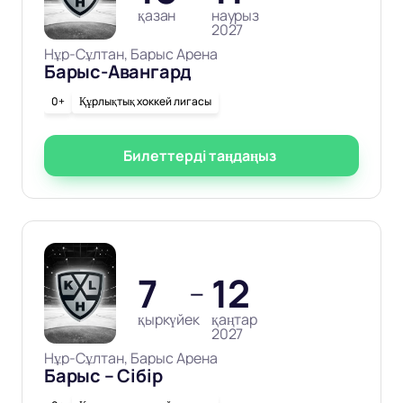
қазан
наурыз
2027
Нұр-Сұлтан, Барыс Арена
Барыс-Авангард
0+
Құрлықтық хоккей лигасы
Билеттерді таңдаңыз
7
12
—
қыркүйек
қаңтар
2027
Нұр-Сұлтан, Барыс Арена
Барыс – Сібір