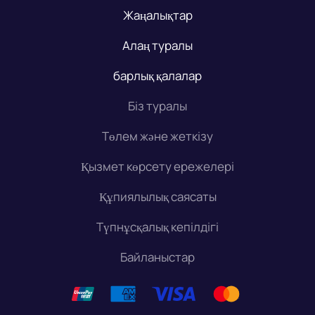
Жаңалықтар
Алаң туралы
барлық қалалар
Біз туралы
Төлем және жеткізу
Қызмет көрсету ережелері
Құпиялылық саясаты
Түпнұсқалық кепілдігі
Байланыстар