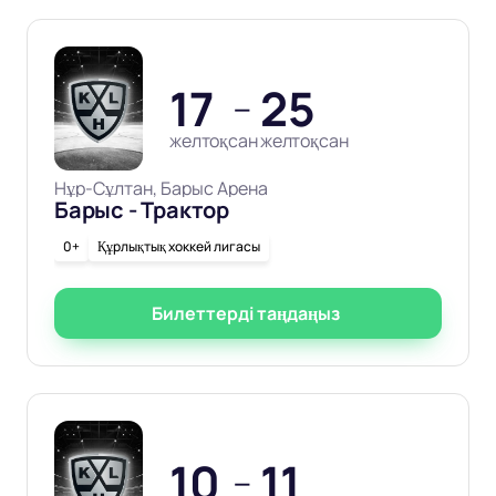
17
25
—
желтоқсан
желтоқсан
Нұр-Сұлтан, Барыс Арена
Барыс - Трактор
0+
Құрлықтық хоккей лигасы
Билеттерді таңдаңыз
10
11
—