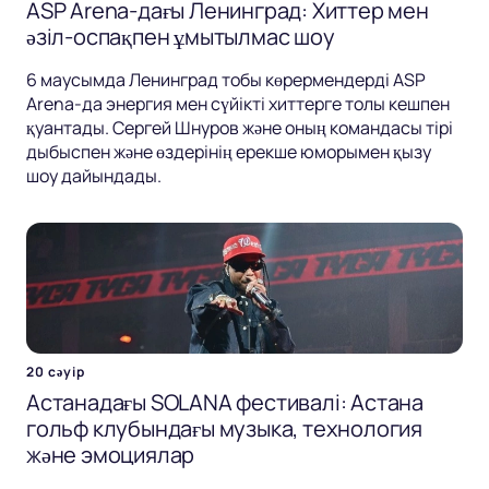
ASP Arena-дағы Ленинград: Хиттер мен
әзіл-оспақпен ұмытылмас шоу
6 маусымда Ленинград тобы көрермендерді ASP
Arena-да энергия мен сүйікті хиттерге толы кешпен
қуантады. Сергей Шнуров және оның командасы тірі
дыбыспен және өздерінің ерекше юморымен қызу
шоу дайындады.
20 сәуір
Астанадағы SOLANA фестивалі: Астана
гольф клубындағы музыка, технология
және эмоциялар