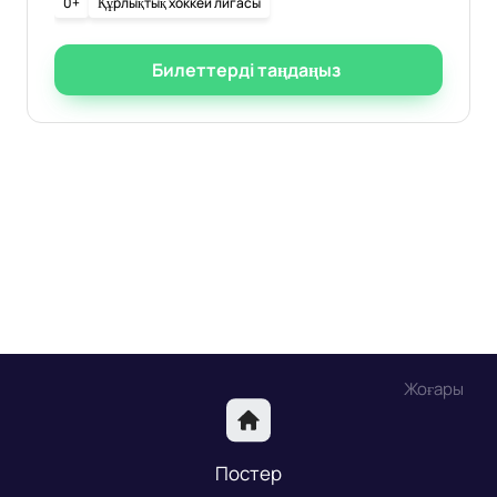
0+
Құрлықтық хоккей лигасы
Билеттерді таңдаңыз
Жоғары
Постер