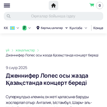
0
Концерт
₽
барлық қалалар
KK
Күнтізбе
үй
жаңалықтар
Дженнифер Лопес осы жазда Қазақстанда концерт береді
9 сәуір 2025
Дженнифер Лопес осы жазда
Қазақстанда концерт береді
Супержұлдыз әлемнің он жеті қаласына баруды
жоспарлап отыр: Анталия, Ыстамбұл, Шарм-эль-