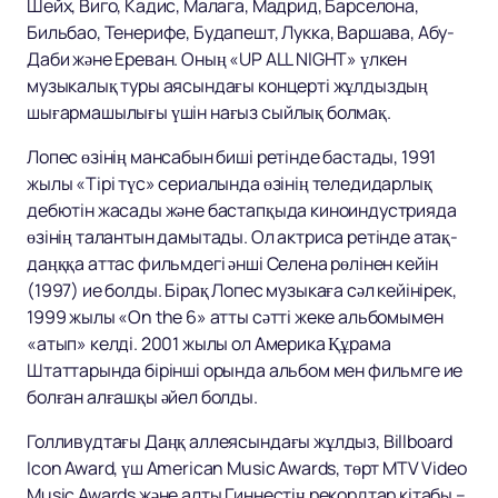
Шейх, Виго, Кадис, Малага, Мадрид, Барселона,
Бильбао, Тенерифе, Будапешт, Лукка, Варшава, Абу-
Даби және Ереван. Оның «UP ALL NIGHT» үлкен
музыкалық туры аясындағы концерті жұлдыздың
шығармашылығы үшін нағыз сыйлық болмақ.
Лопес өзінің мансабын биші ретінде бастады, 1991
жылы «Тірі түс» сериалында өзінің теледидарлық
дебютін жасады және бастапқыда киноиндустрияда
өзінің талантын дамытады. Ол актриса ретінде атақ-
даңққа аттас фильмдегі әнші Селена рөлінен кейін
(1997) ие болды. Бірақ Лопес музыкаға сәл кейінірек,
1999 жылы «On the 6» атты сәтті жеке альбомымен
«атып» келді. 2001 жылы ол Америка Құрама
Штаттарында бірінші орында альбом мен фильмге ие
болған алғашқы әйел болды.
Голливудтағы Даңқ аллеясындағы жұлдыз, Billboard
Icon Award, үш American Music Awards, төрт MTV Video
Music Awards және алты Гиннестің рекордтар кітабы –