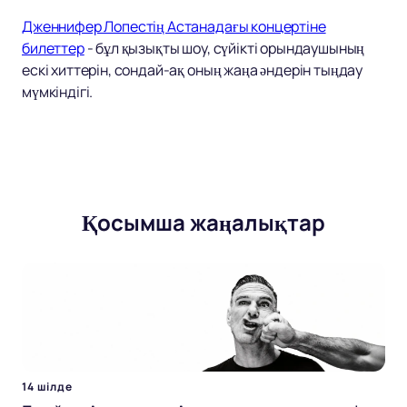
Дженнифер Лопестің Астанадағы концертіне
билеттер
- бұл қызықты шоу, сүйікті орындаушының
ескі хиттерін, сондай-ақ оның жаңа әндерін тыңдау
мүмкіндігі.
Қосымша жаңалықтар
14 шілде