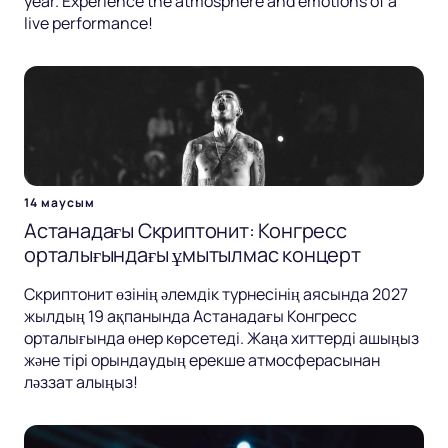
year. Experience the atmosphere and emotions of a
live performance!
14 маусым
Астанадағы Скриптонит: Конгресс
орталығындағы ұмытылмас концерт
Скриптонит өзінің әлемдік турнесінің аясында 2027
жылдың 19 ақпанында Астанадағы Конгресс
орталығында өнер көрсетеді. Жаңа хиттерді ашыңыз
және тірі орындаудың ерекше атмосферасынан
ләззат алыңыз!