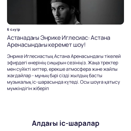
6 сәуір
Астанадағы Энрике Иглесиас: Астана
Аренасындағы керемет шоу!
Энрике Иглесиастың Астана Аренасындағы тікелей
эфирдегі өнерінің сиқырын сезініңіз. Жаңа тректер
мен сүйікті хиттер, ерекше атмосфера және жайлы
жағдайлар - мұның бәрі сізді жылдың басты
музыкалық іс-шарасында күтеді. Осы шоуға қатысу
мүмкіндігін жіберіп
Алдағы іс-шаралар