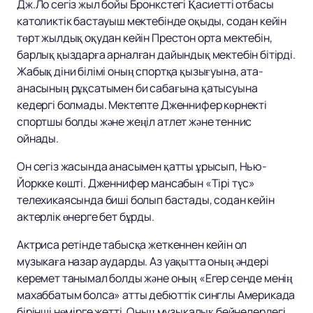
Дж.Ло сегіз жыл бойы Бронкстегі Қасиетті отбасы
католиктік бастауыш мектебінде оқыды, содан кейін
төрт жылдық оқудан кейін Престон орта мектебін,
барлық қыздарға арналған дайындық мектебін бітірді.
Жабық діни білімі оның спортқа қызығуына, ата-
анасының рұқсатымен би сабағына қатысуына
кедергі болмады. Мектепте Дженнифер көрнекті
спортшы болды және жеңіл атлет және теннис
ойнады.
Он сегіз жасында анасымен қатты ұрысып, Нью-
Йоркке көшті. Дженнифер мансабын «Тірі түс»
телехикаясында биші болып бастады, содан кейін
актерлік өнерге бет бұрды.
Актриса ретінде табысқа жеткеннен кейін ол
музыкаға назар аударды. Аз уақытта оның әндері
керемет танымал болды және оның «Егер сенде менің
махаббатым болса» атты дебюттік синглы Америкада
бірінші нөмірге жетті. Оның музыкалық бейнелердегі