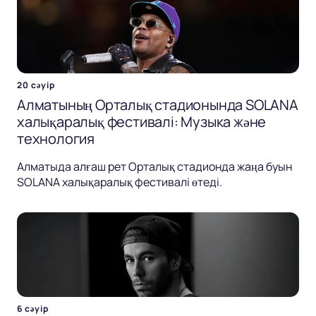
20 сәуір
Алматының Орталық стадионында SOLANA
халықаралық фестивалі: Музыка және
технология
Алматыда алғаш рет Орталық стадионда жаңа буын
SOLANA халықаралық фестивалі өтеді.
6 сәуір