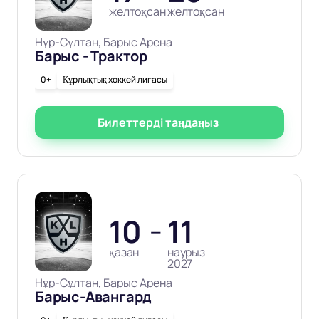
желтоқсан
желтоқсан
Нұр-Сұлтан, Барыс Арена
Барыс - Трактор
0+
Құрлықтық хоккей лигасы
Билеттерді таңдаңыз
10
11
—
қазан
наурыз
2027
Нұр-Сұлтан, Барыс Арена
Барыс-Авангард