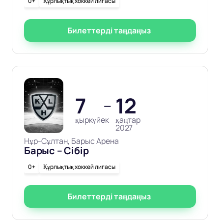
0+
Құрлықтық хоккей лигасы
Билеттерді таңдаңыз
7
12
—
қыркүйек
қаңтар
2027
Нұр-Сұлтан, Барыс Арена
Барыс – Сібір
0+
Құрлықтық хоккей лигасы
Билеттерді таңдаңыз