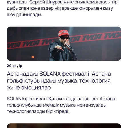
қуантады. Сергей Шнуров және оның командасы тірі
дыбыспен және өздерінің ерекше юморымен қызу
шоу дайындады.
20 сәуір
Астанадағы SOLANA фестивалі: Астана
гольф клубындағы музыка, технология
және эмоциялар
SOLANA фестивалі Қазақстанда алғаш рет Астана
гольф клубында әлемдік музыка мен визуалды
технологияларды біріктіреді.