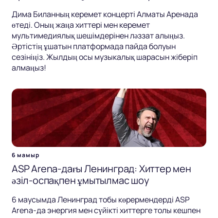
Дима Биланның керемет концерті Алматы Аренада
өтеді. Оның жаңа хиттері мен керемет
мультимедиялық шешімдерінен ләззат алыңыз.
Әртістің ұшатын платформада пайда болуын
сезініңіз. Жылдың осы музыкалық шарасын жіберіп
алмаңыз!
6 мамыр
ASP Arena-дағы Ленинград: Хиттер мен
әзіл-оспақпен ұмытылмас шоу
6 маусымда Ленинград тобы көрермендерді ASP
Arena-да энергия мен сүйікті хиттерге толы кешпен