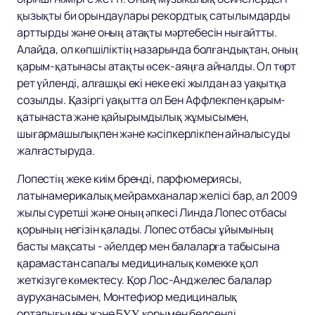
қызықты би орындаулары рекордтық сатылымдарды
арттырды және оның атақты мәртебесін нығайтты.
Алайда, ол көпшіліктің назарында болғандықтан, оның
қарым-қатынасы атақты өсек-аяңға айналды. Ол төрт
рет үйленді, алғашқы екі неке екі жылдан аз уақытқа
созылды. Қазіргі уақытта ол Бен Аффлекпен қарым-
қатынаста және қайырымдылық жұмысымен,
шығармашылықпен және кәсіпкерлікпен айналысуды
жалғастыруда.
Лопестің жеке киім бренді, парфюмериясы,
латынамерикалық мейрамханалар желісі бар, ал 2009
жылы суретші және оның әпкесі Линда Лопес отбасы
қорының негізін қалады. Лопес отбасы ұйымының
басты мақсаты - әйелдер мен балаларға табысына
қарамастан сапалы медициналық көмекке қол
жеткізуге көмектесу. Қор Лос-Анджелес балалар
ауруханасымен, Монтефиор медициналық
орталығымен және БҰҰ қорымен белсенді