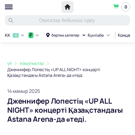
0
Концерт
₽
барлық қалалар
KK
Күнтізбе
үй
жаңалықтар
Дженнифер Лопестің «UP ALL NIGHT» концерті
Қазақстандағы Astana Arena-да өтеді.
14 мамыр 2025
Дженнифер Лопестің «UP ALL
NIGHT» концерті Қазақстандағы
Astana Arena-да өтеді.