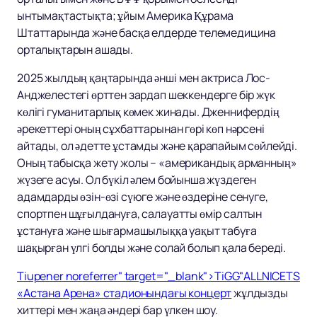
ынтымақтастықта; ұйым Америка Құрама
Штаттарында және басқа елдерде телемедицина
орталықтарын ашады.
2025 жылдың қаңтарында әнші мен актриса Лос-
Анджелестегі өрттен зардап шеккендерге бір жүк
көлігі гуманитарлық көмек жинады. Дженнифердің
әрекеттері оның сұхбаттарынан гөрі көп нәрсені
айтады, ол әдетте ұстамды және қарапайым сөйлейді.
Оның табысқа жету жолы – «американдық арманның»
жүзеге асуы. Ол бүкіл әлем бойынша жүздеген
адамдарды өзін-өзі сүюге және өздеріне сенуге,
спортпен шұғылдануға, салауатты өмір салтын
ұстануға және шығармашылыққа уақыт табуға
шақырған үлгі болды және солай болып қала береді.
Tiupener noreferrer" target="_blank">TiGG"ALLNICETS
«Астана Арена» стадионындағы концерт
жұлдызды
хиттері мен жаңа әндері бар үлкен шоу.