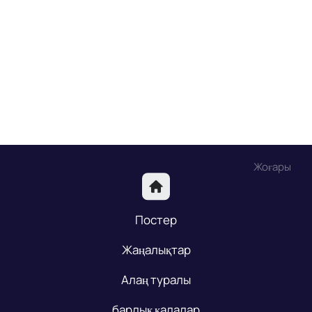
Жоғары
Постер
Жаңалықтар
Алаң туралы
барлық қалалар