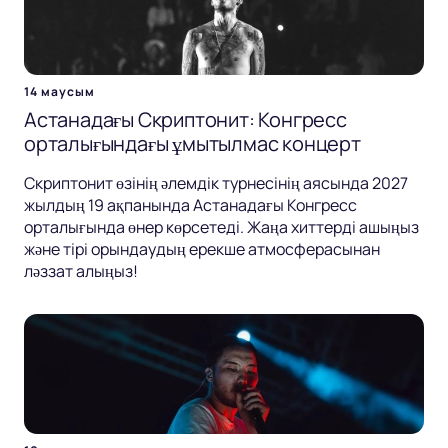
14 маусым
Астанадағы Скриптонит: Конгресс
орталығындағы ұмытылмас концерт
Скриптонит өзінің әлемдік турнесінің аясында 2027
жылдың 19 ақпанында Астанадағы Конгресс
орталығында өнер көрсетеді. Жаңа хиттерді ашыңыз
және тірі орындаудың ерекше атмосферасынан
ләззат алыңыз!