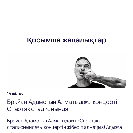
Қосымша жаңалықтар
14 шілде
Брайан Адамстың Алматыдағы концерті:
Спартак стадионында
Брайан Адамстың Алматыдағы «Спартак»
стадионындағы концертін жіберіп алмаңыз! Аңызға