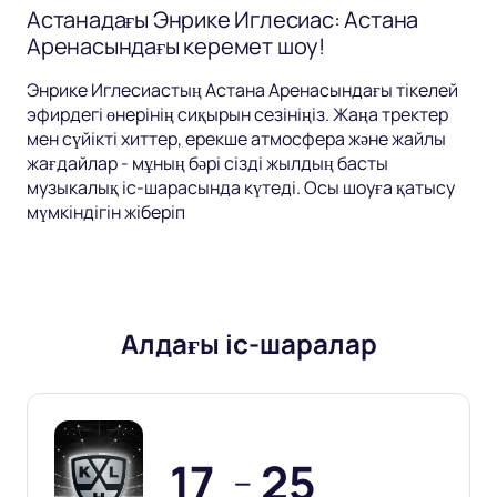
Астанадағы Энрике Иглесиас: Астана
Аренасындағы керемет шоу!
Энрике Иглесиастың Астана Аренасындағы тікелей
эфирдегі өнерінің сиқырын сезініңіз. Жаңа тректер
мен сүйікті хиттер, ерекше атмосфера және жайлы
жағдайлар - мұның бәрі сізді жылдың басты
музыкалық іс-шарасында күтеді. Осы шоуға қатысу
мүмкіндігін жіберіп
Алдағы іс-шаралар
17
25
—