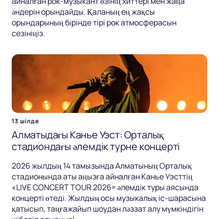
айналған рок-музыкант өзінің хиттері мен жаңа
әндерін орындайды. Қаланың ең жақсы
орындарының бірінде тірі рок атмосферасын
сезініңіз.
13 шілде
Алматыдағы Канье Уэст: Орталық
стадиондағы әлемдік турне концерті
2026 жылдың 14 тамызында Алматының Орталық
стадионында аты аңызға айналған Канье Уэсттің
«LIVE CONCERT TOUR 2026» әлемдік туры аясында
концерті өтеді. Жылдың осы музыкалық іс-шарасына
қатысып, таңғажайып шоудан ләззат алу мүмкіндігін