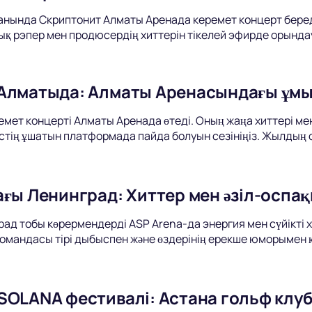
анында Скриптонит Алматы Аренада керемет концерт береді.
ық рэпер мен продюсердің хиттерін тікелей эфирде орында
Алматыда: Алматы Аренасындағы ұм
мет концерті Алматы Аренада өтеді. Оның жаңа хиттері м
істің ұшатын платформада пайда болуын сезініңіз. Жылдың
ағы Ленинград: Хиттер мен әзіл-оспа
ад тобы көрермендерді ASP Arena-да энергия мен сүйікті 
омандасы тірі дыбыспен және өздерінің ерекше юморымен 
SOLANA фестивалі: Астана гольф клу