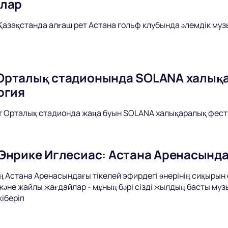
ялар
азақстанда алғаш рет Астана гольф клубында әлемдік му
рталық стадионында SOLANA халықа
огия
 Орталық стадионда жаңа буын SOLANA халықаралық фести
Энрике Иглесиас: Астана Аренасында
Астана Аренасындағы тікелей эфирдегі өнерінің сиқырын сез
әне жайлы жағдайлар - мұның бәрі сізді жылдың басты муз
жіберіп