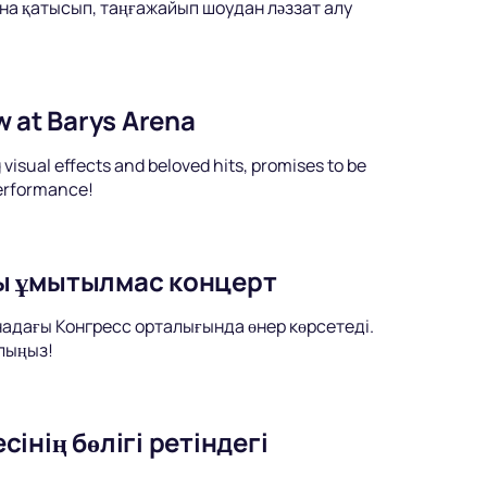
на қатысып, таңғажайып шоудан ләззат алу
w at Barys Arena
visual effects and beloved hits, promises to be
performance!
ы ұмытылмас концерт
надағы Конгресс орталығында өнер көрсетеді.
лыңыз!
нің бөлігі ретіндегі