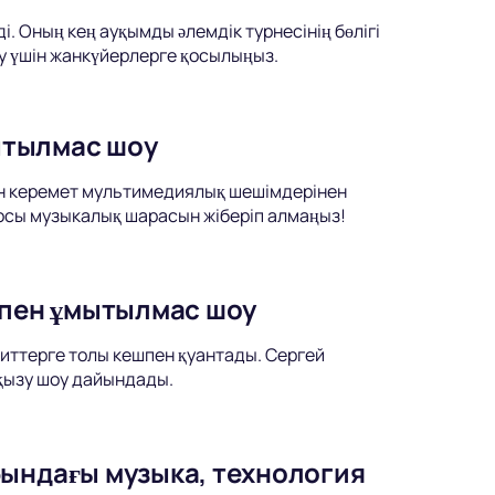
 Оның кең ауқымды әлемдік турнесінің бөлігі
у үшін жанкүйерлерге қосылыңыз.
ытылмас шоу
ен керемет мультимедиялық шешімдерінен
 осы музыкалық шарасын жіберіп алмаңыз!
қпен ұмытылмас шоу
хиттерге толы кешпен қуантады. Сергей
қызу шоу дайындады.
бындағы музыка, технология