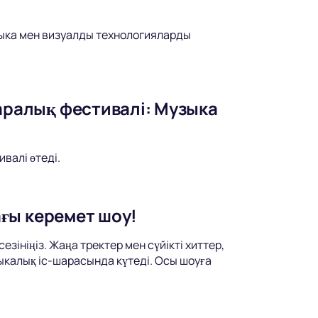
зыка мен визуалды технологияларды
ралық фестивалі: Музыка
валі өтеді.
ғы керемет шоу!
ініңіз. Жаңа тректер мен сүйікті хиттер,
ыкалық іс-шарасында күтеді. Осы шоуға