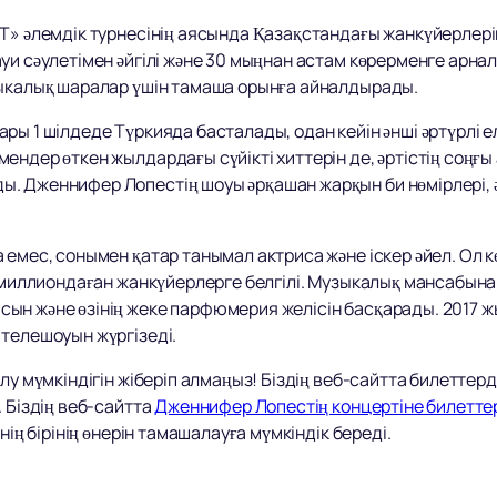
T» әлемдік турнесінің аясында Қазақстандағы жанкүйерлері
уи сәулетімен әйгілі және 30 мыңнан астам көрерменге арн
зыкалық шаралар үшін тамаша орынға айналдырады.
ры 1 шілдеде Түркияда басталады, одан кейін әнші әртүрлі е
ендер өткен жылдардағы сүйікті хиттерін де, әртістің соңғ
. Дженнифер Лопестің шоуы әрқашан жарқын би нөмірлері, 
 емес, сонымен қатар танымал актриса және іскер әйел. Ол 
 миллиондаған жанкүйерлерге белгілі. Музыкалық мансабына қо
ын және өзінің жеке парфюмерия желісін басқарады. 2017 
телешоуын жүргізеді.
олу мүмкіндігін жіберіп алмаңыз! Біздің веб-сайтта билетте
 Біздің веб-сайтта
Дженнифер Лопестің концертіне билетте
нің бірінің өнерін тамашалауға мүмкіндік береді.