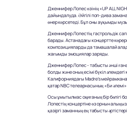
Дженнифер Лопес өзінің «UP ALL NIGH
дайындалуда. Әйгілі поп-дива замана
өнер көрсетеді. Бұл оны ауқымды му
Дженнифер Лопестің гастрольдік сапа
барады. Астанадағы концертте көрерм
композицияларды да тамашалай алады
жағымды эмоциялар заряды.
Дженнифер Лопес - табысты әнші ғана
болды және оның есімі бүкіл әлемдегі
Калифорниядағы Madre's мейрамханас
қатар NBC телеарнасының «Би әлемі» 
Осы ұмытылмас оқиғаның бір бөлігі б
Лопестің концертіне өз орнын алыңыз.
қазіргі заманның ең табысты әртістері