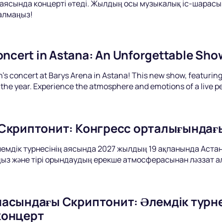
 аясында концерті өтеді. Жылдың осы музыкалық іс-шарасы
 алмаңыз!
oncert in Astana: An Unforgettable Sho
's concert at Barys Arena in Astana! This new show, featuring 
 the year. Experience the atmosphere and emotions of a live 
Скриптонит: Конгресс орталығындағ
әлемдік турнесінің аясында 2027 жылдың 19 ақпанында Аста
ыз және тірі орындаудың ерекше атмосферасынан ләззат а
асындағы Скриптонит: Әлемдік турнесі
концерт