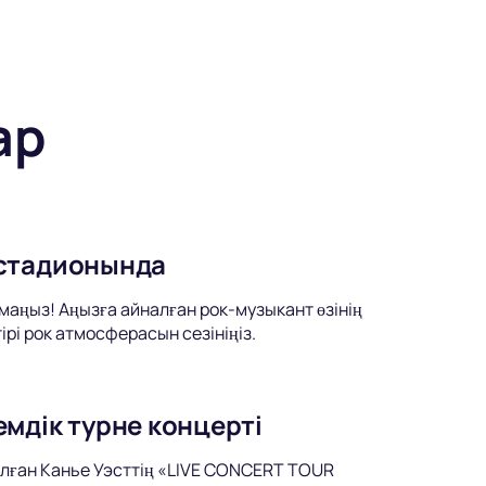
ар
 стадионында
аңыз! Аңызға айналған рок-музыкант өзінің
рі рок атмосферасын сезініңіз.
мдік турне концерті
лған Канье Уэсттің «LIVE CONCERT TOUR