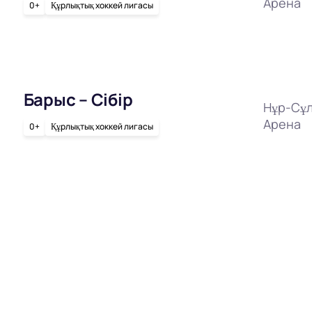
Арена
0+
Құрлықтық хоккей лигасы
Барыс – Сібір
Нұр-Сұл
Арена
0+
Құрлықтық хоккей лигасы