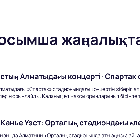
осымша жаңалықт
стың Алматыдағы концерті: Спартак
матыдағы «Спартак» стадионындағы концертін жіберіп алм
дерін орындайды. Қаланың ең жақсы орындарының бірінде ті
Канье Уэст: Орталық стадиондағы әле
мызында Алматының Орталық стадионында аты аңызға айна