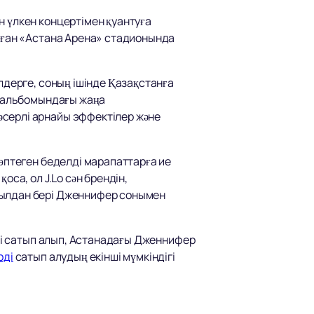
н үлкен концертімен қуантуға
алған «Астана Арена» стадионында
лдерге, соның ішінде Қазақстанға
ы альбомындағы жаңа
әсерлі арнайы эффектілер және
көптеген беделді марапаттарға ие
са, ол J.Lo сән брендін,
жылдан бері Дженнифер сонымен
рді сатып алып, Астанадағы Дженнифер
рді
сатып алудың екінші мүмкіндігі