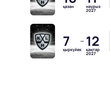
қазан
наурыз
2027
7
12
—
қыркүйек
қаңтар
2027