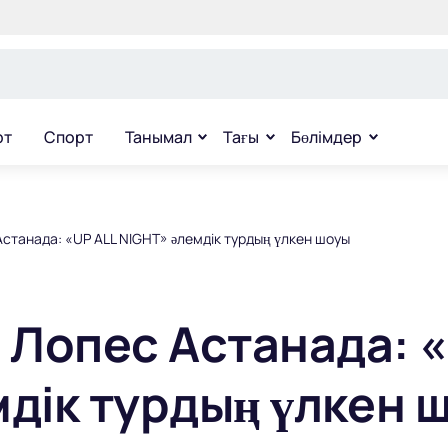
рт
Спорт
Танымал
Тағы
Бөлімдер
танада: «UP ALL NIGHT» әлемдік турдың үлкен шоуы
Лопес Астанада: «
мдік турдың үлкен 