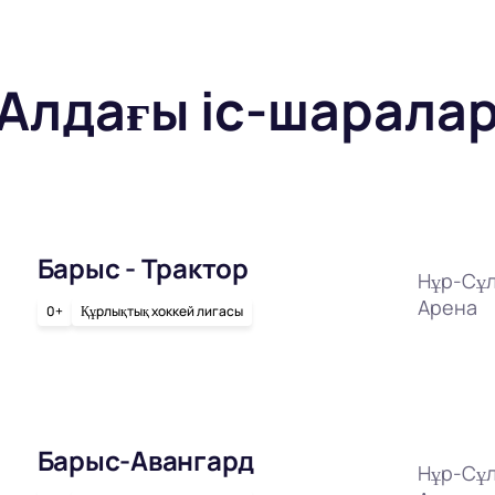
Алдағы іс-шарала
Барыс - Трактор
Нұр-Сұл
Арена
0+
Құрлықтық хоккей лигасы
Барыс-Авангард
Нұр-Сұл