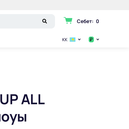
Себет
:
0
₽
KK
$
€
₽
UP ALL
шоуы