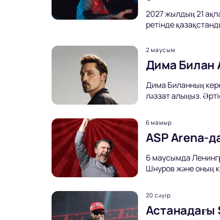
2027 жылдың 21 ақп
ретінде қазақстанд
2 маусым
Дима Билан 
Дима Биланның кере
ләззат алыңыз. Әрт
6 мамыр
ASP Arena-д
6 маусымда Ленингр
Шнуров және оның к
20 сәуір
Астанадағы 