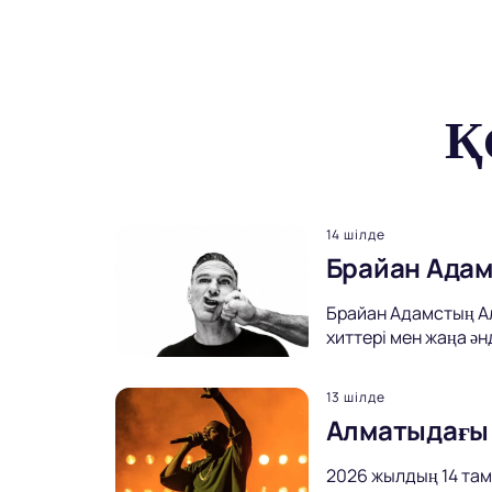
Қ
14 шілде
Брайан Адам
Брайан Адамстың Ал
хиттері мен жаңа ән
13 шілде
Алматыдағы 
2026 жылдың 14 та