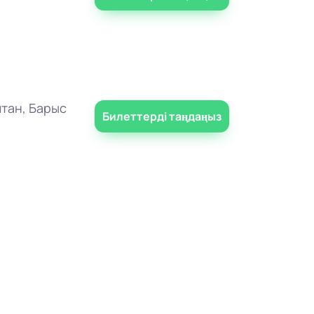
тан, Барыс
Билеттерді таңдаңыз