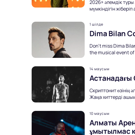
2026» әлемдік туры
мүмкіндігін жіберіп
1 шілде
Dima Bilan C
Don't miss Dima Bilan
the musical event of
14 маусым
Астанадағы 
Скриптонит өзінің 
Жаңа хиттерді ашың
10 маусым
Алматы Арен
ұмытылмас 