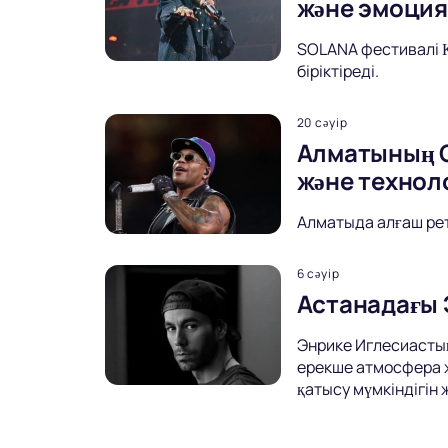
және эмоци
SOLANA фестивалі Қ
біріктіреді.
20 сәуір
Алматының О
және технол
Алматыда алғаш рет
6 сәуір
Астанадағы 
Энрике Иглесиастың 
ерекше атмосфера ж
қатысу мүмкіндігін 