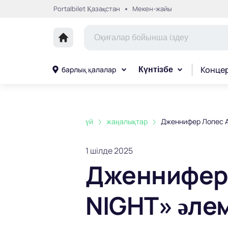
Portalbilet Қазақстан
Мекен-жайы
Конце
барлық қалалар
Күнтізбе
үй
жаңалықтар
Дженнифер Лопес Ас
1 шілде 2025
Дженнифер 
NIGHT» әле