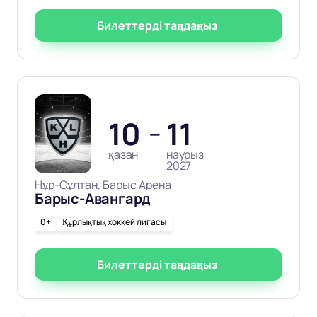
Билеттерді таңдаңыз
10
11
—
қазан
наурыз
2027
Нұр-Сұлтан, Барыс Арена
Барыс-Авангард
0+
Құрлықтық хоккей лигасы
Билеттерді таңдаңыз