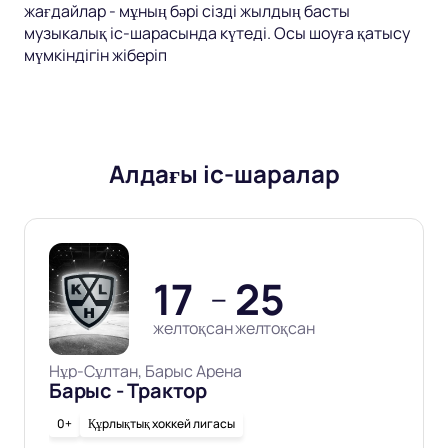
жағдайлар - мұның бәрі сізді жылдың басты
музыкалық іс-шарасында күтеді. Осы шоуға қатысу
мүмкіндігін жіберіп
Алдағы іс-шаралар
17
25
—
желтоқсан
желтоқсан
Нұр-Сұлтан, Барыс Арена
Барыс - Трактор
0+
Құрлықтық хоккей лигасы