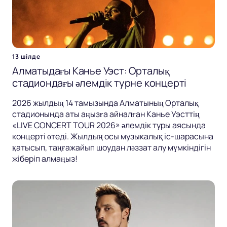
13 шілде
Алматыдағы Канье Уэст: Орталық
стадиондағы әлемдік турне концерті
2026 жылдың 14 тамызында Алматының Орталық
стадионында аты аңызға айналған Канье Уэсттің
«LIVE CONCERT TOUR 2026» әлемдік туры аясында
концерті өтеді. Жылдың осы музыкалық іс-шарасына
қатысып, таңғажайып шоудан ләззат алу мүмкіндігін
жіберіп алмаңыз!