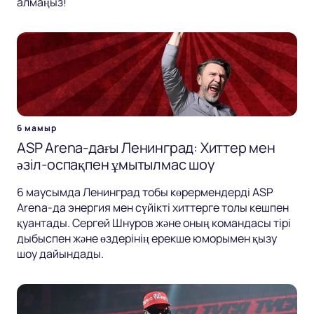
алмаңыз!
6 мамыр
ASP Arena-дағы Ленинград: Хиттер мен
әзіл-оспақпен ұмытылмас шоу
6 маусымда Ленинград тобы көрермендерді ASP
Arena-да энергия мен сүйікті хиттерге толы кешпен
қуантады. Сергей Шнуров және оның командасы тірі
дыбыспен және өздерінің ерекше юморымен қызу
шоу дайындады.