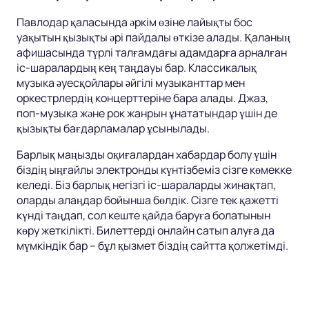
Павлодар қаласында әркім өзіне лайықты бос
уақытын қызықты әрі пайдалы өткізе алады. Қаланың
афишасында түрлі талғамдағы адамдарға арналған
іс-шаралардың кең таңдауы бар. Классикалық
музыка әуесқойлары әйгілі музыканттар мен
оркестрлердің концерттеріне бара алады. Джаз,
поп-музыка және рок жанрын ұнататындар үшін де
қызықты бағдарламалар ұсынылады.
Барлық маңызды оқиғалардан хабардар болу үшін
біздің ыңғайлы электронды күнтізбеміз сізге көмекке
келеді. Біз барлық негізгі іс-шараларды жинақтап,
оларды алаңдар бойынша бөлдік. Сізге тек қажетті
күнді таңдап, сол кеште қайда баруға болатынын
көру жеткілікті. Билеттерді онлайн сатып алуға да
мүмкіндік бар – бұл қызмет біздің сайтта қолжетімді.