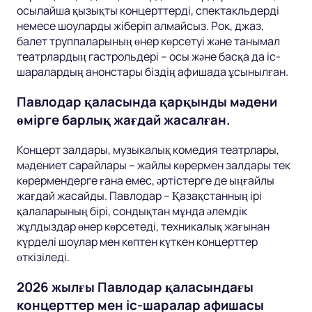
осылайша қызықты концерттерді, спектакльдерді
немесе шоуларды жіберіп алмайсыз. Рок, джаз,
балет труппаларының өнер көрсетуі және танымал
театрлардың гастрольдері – осы және басқа да іс-
шаралардың анонстары біздің афишада ұсынылған.
Павлодар қаласында қарқынды мәдени
өмірге барлық жағдай жасалған.
Концерт залдары, музыкалық комедия театрлары,
мәдениет сарайлары – жайлы көрермен залдары тек
көрермендерге ғана емес, әртістерге де ыңғайлы
жағдай жасайды. Павлодар – Қазақстанның ірі
қалаларының бірі, сондықтан мұнда әлемдік
жұлдыздар өнер көрсетеді, техникалық жағынан
күрделі шоулар мен көптен күткен концерттер
өткізіледі.
2026 жылғы Павлодар қаласындағы
концерттер мен іс-шаралар афишасы