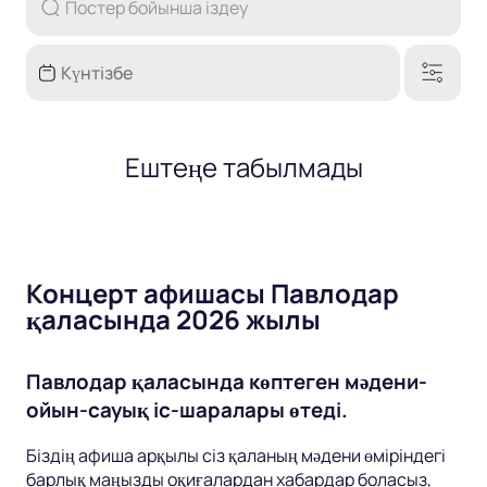
Ештеңе табылмады
Концерт афишасы Павлодар
қаласында 2026 жылы
Павлодар қаласында көптеген мәдени-
ойын-сауық іс-шаралары өтеді.
Біздің афиша арқылы сіз қаланың мәдени өміріндегі
барлық маңызды оқиғалардан хабардар боласыз,