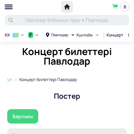
0
Концерт
Сп
₽
Павлодар
KK
Күнтізбе
Концерт билеттері
Павлодар
үй
Концерт билеттері Павлодар
Постер
Барлығы