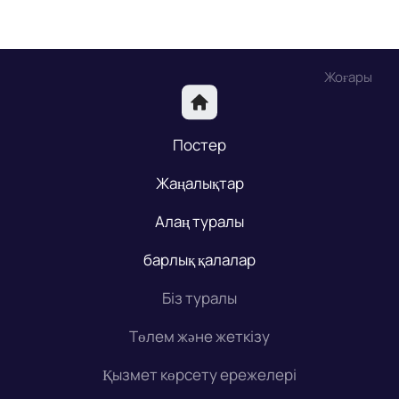
Жоғары
Постер
Жаңалықтар
Алаң туралы
барлық қалалар
Біз туралы
Төлем және жеткізу
Қызмет көрсету ережелері