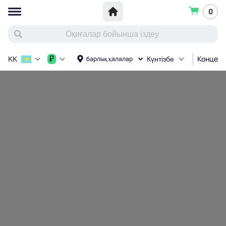
0
Концерт
₽
барлық қалалар
KK
Күнтізбе