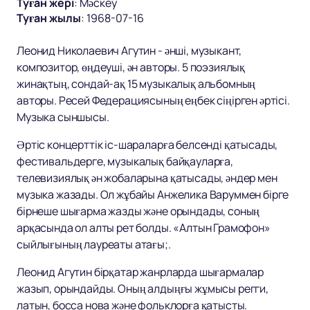
Туған жері
:
Мәскеу
Туған жылы
:
1968-07-16
Леонид Николаевич Агутин - әнші, музыкант,
композитор, өңдеуші, ән авторы. 5 поэзиялық
жинақтың, сондай-ақ 15 музыкалық альбомның
авторы. Ресей Федерациясының еңбек сіңірген әртісі.
Музыка сыншысы.
Әртіс концерттік іс-шараларға белсенді қатысады,
фестивальдерге, музыкалық байқауларға,
телевизиялық ән жобаларына қатысады, әндер мен
музыка жазады. Ол жұбайы Анжелика Варуммен бірге
бірнеше шығарма жазды және орындады, соның
арқасында ол алты рет болды. «Алтын Грамофон»
сыйлығының лауреаты атағы;.
Леонид Агутин бірқатар жанрларда шығармалар
жазып, орындайды. Оның алдыңғы жұмысы регги,
латын, босса нова және фольклорға қатысты.