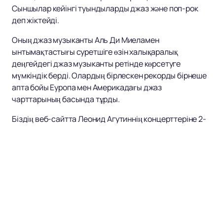
Сыншылар кейінгі туындыларды джаз және поп-рок
деп жіктейді.
Оның джаз музыканты Аль Ди Миеламен
ынтымақтастығы суретшіге өзін халықаралық
деңгейдегі джаз музыканты ретінде көрсетуге
мүмкіндік берді. Олардың бірлескен рекорды бірнеше
апта бойы Еуропа мен Америкадағы джаз
чарттарының басында тұрды.
Біздің веб-сайтта Леонид Агутиннің концерттеріне 2-
3 минутта
билеттерді
сатып алуға болады!
Постерден оқиғаны таңдаңыз, қажетті орындарды
таңдаңыз, тапсырыс үшін төлеңіз және шақырулар
электрондық поштаңызға жіберіледі.