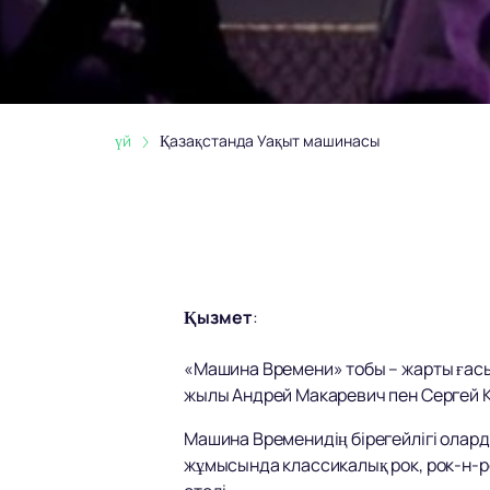
үй
Қазақстанда Уақыт машинасы
Қызмет
:
«Машина Времени» тобы – жарты ғасыр
жылы Андрей Макаревич пен Сергей Ка
Машина Временидің бірегейлігі олар
жұмысында классикалық рок, рок-н-ро