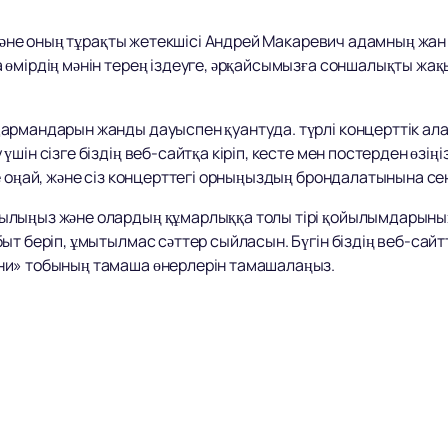
 және оның тұрақты жетекшісі Андрей Макаревич адамның жан 
өмірдің мәнін терең іздеуге, әрқайсымызға соншалықты жақ
армандарын жанды дауыспен қуантуда. түрлі концерттік ала
ін сізге біздің веб-сайтқа кіріп, кесте мен постерден өзіңі
е оңай, және сіз концерттегі орныңыздың брондалатынына сен
лыңыз және олардың құмарлыққа толы тірі қойылымдарының
ыт беріп, ұмытылмас сәттер сыйласын. Бүгін біздің веб-сай
ни» тобының тамаша өнерлерін тамашалаңыз.