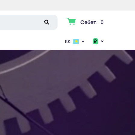
Себет
:
0
₽
KK
$
€
₽