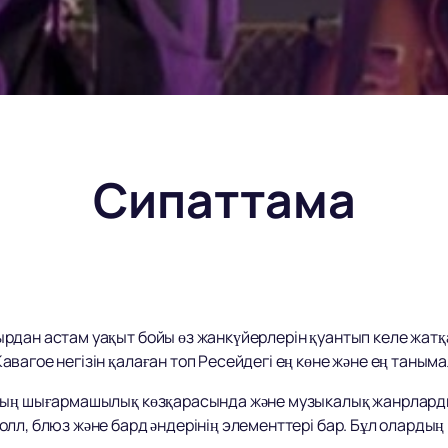
Сипаттама
дан астам уақыт бойы өз жанкүйерлерін қуантып келе жатқа
вагое негізін қалаған топ Ресейдегі ең көне және ең таныма
дың шығармашылық көзқарасында және музыкалық жанрларды
лл, блюз және бард әндерінің элементтері бар. Бұл оларды