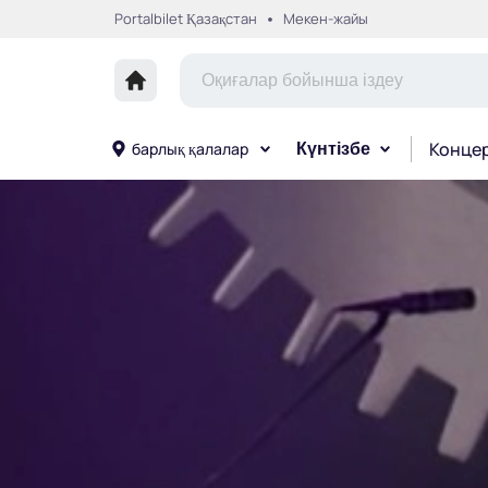
Portalbilet Қазақстан
Мекен-жайы
Конце
барлық қалалар
Күнтізбе