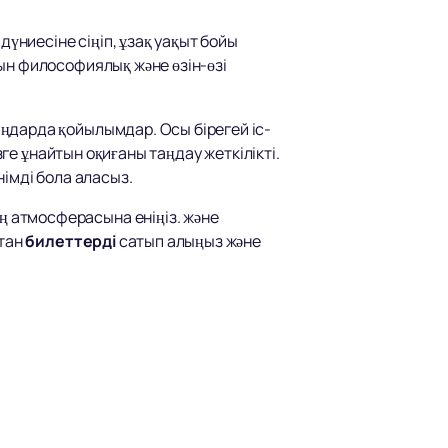
дүниесіне сіңіп, ұзақ уақыт бойы
ын философиялық және өзін-өзі
ңдарда қойылымдар. Осы бірегей іс-
зге ұнайтын оқиғаны таңдау жеткілікті.
імді бола аласыз.
 атмосферасына еніңіз. және
ттан
билеттерді
сатып алыңыз және