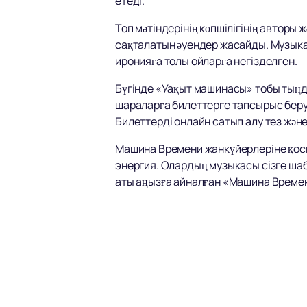
етеді.
Топ мәтіндерінің көпшілігінің авторы
сақталатын әуендер жасайды. Музыка 
иронияға толы ойларға негізделген.
Бүгінде «Уақыт машинасы» тобы тыңд
шараларға билеттерге тапсырыс беру үш
Билеттерді онлайн сатып алу тез жән
Машина Времени жанкүйерлеріне қосы
энергия. Олардың музыкасы сізге шаб
аты аңызға айналған «Машина Време