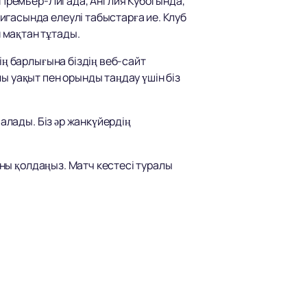
б Премьер-Лигада, Англия Кубогында,
игасында елеулі табыстарға ие. Клуб
 мақтан тұтады.
ің барлығына біздің веб-сайт
лы уақыт пен орынды таңдау үшін біз
алады. Біз әр жанкүйердің
-ны қолдаңыз. Матч кестесі туралы