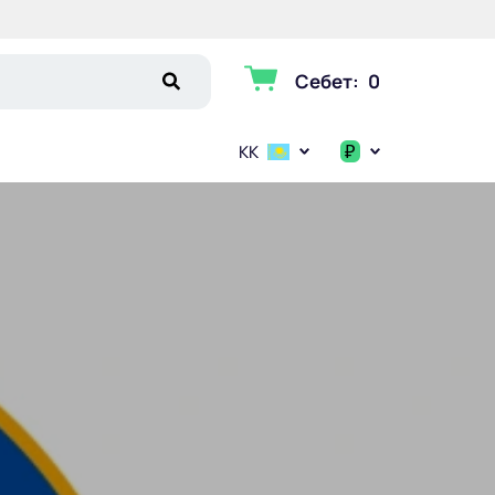
Себет
:
0
₽
KK
$
€
₽