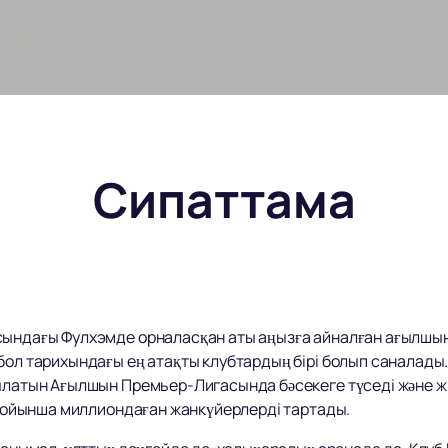
Сипаттама
сындағы Фулхэмде орналасқан аты аңызға айналған ағылшын 
бол тарихындағы ең атақты клубтардың бірі болып саналады
былатын Ағылшын Премьер-Лигасында бәсекеге түседі және ж
м бойынша миллиондаған жанкүйерлерді тартады.