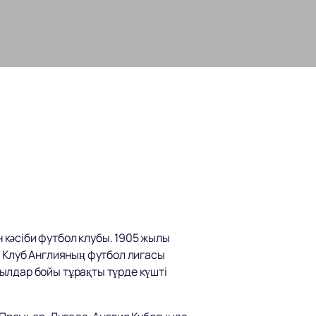
кәсіби футбол клубы. 1905 жылы
. Клуб Англияның футбол лигасы
ылдар бойы тұрақты түрде күшті