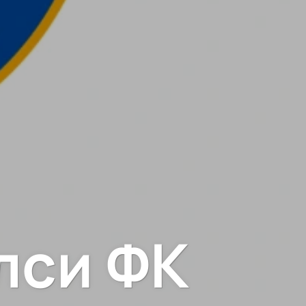
лси ФК