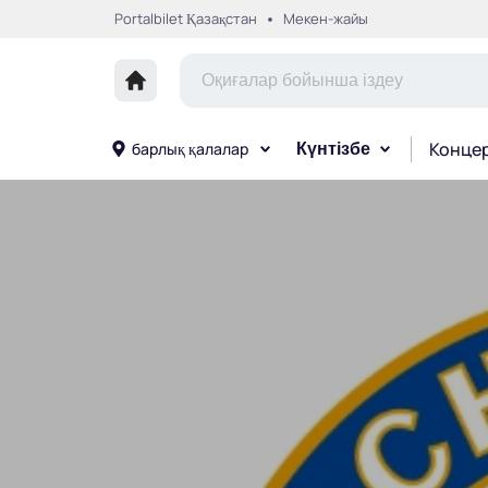
Portalbilet Қазақстан
Мекен-жайы
Конце
барлық қалалар
Күнтізбе