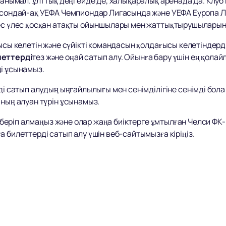
 танымал. ұлттық деңгейде де, халықаралық аренада да. Клу
, сондай-ақ УЕФА Чемпиондар Лигасында және УЕФА Еуропа Л
пес үлес қосқан атақты ойыншылары мен жаттықтырушыларын
ысы келетін және сүйікті командасын қолдағысы келетіндерд
леттерді
тез және оңай сатып алу. Ойынға бару үшін ең қолай
ді ұсынамыз.
ді сатып алудың ыңғайлылығы мен сенімділігіне сенімді бола 
ының алуан түрін ұсынамыз.
 жіберіп алмаңыз және олар жаңа биіктерге ұмтылған Челси ФК
 билеттерді сатып алу үшін веб-сайтымызға кіріңіз.