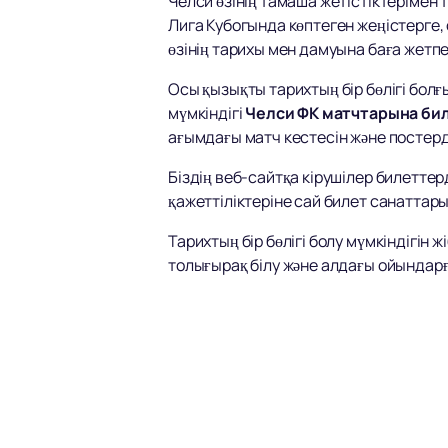
Челси өзінің тамаша жетістіктерімен
Лига Кубогында көптеген жеңістерге
өзінің тарихы мен дамуына баға жет
Осы қызықты тарихтың бір бөлігі болғ
мүмкіндігі
Челси ФК матчтарына би
ағымдағы матч кестесін және постер
Біздің веб-сайтқа кірушілер билеттер
қажеттіліктеріне сай билет санаттар
Тарихтың бір бөлігі болу мүмкіндігін
толығырақ білу және алдағы ойындарға