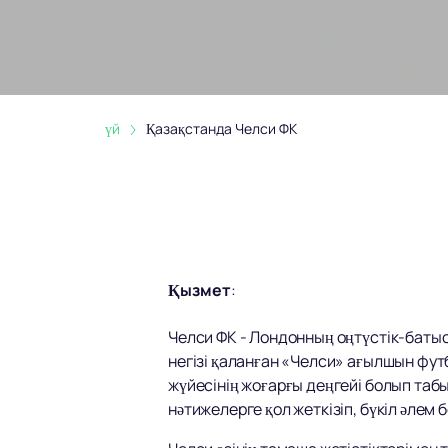
үй
Қазақстанда Челси ФК
Қызмет
:
Челси ФК - Лондонның оңтүстік-баты
негізі қаланған «Челси» ағылшын фут
жүйесінің жоғарғы деңгейі болып та
нәтижелерге қол жеткізіп, бүкіл әле