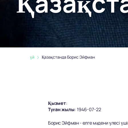
Қазақст
үй
Қазақстанда Борис Эйфман
Қызмет
:
Туған жылы
:
1946-07-22
Борис Эйфман - елге мәдени үлесі үш