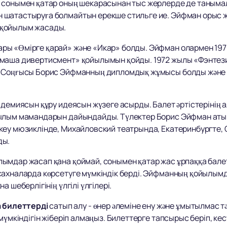
, сонымен қатар оның шекарасынан тыс жерлерде де таным
 шатастыруға болмайтын ерекше стильге ие. Эйфман орыс ж
 қойылым жасады.
ы «Өмірге қарай» және «Икар» болды. Эйфман олармен 1970 
амаша дивертисмент» қойылымын қойды. 1972 жылы «Фэнтез
 Соңғысы Борис Эйфманның дипломдық жұмысы болды және С
адемиясын құру идеясын жүзеге асырды. Балет әртістерінің 
йылым мамандарын дайындайды. Түлектер Борис Эйфман аты
еу мюзиклінде, Михайловский театрында, Екатеринбургте, С
ды.
ымдар жасап қана қоймай, сонымен қатар жас ұрпаққа балет
ахналарда көрсетуге мүмкіндік берді. Эйфманның қойылымдар
 шеберлігінің үлгілі үлгілері.
 билеттерді
сатып алу - өнер әлеміне ену және ұмытылмас тә
мүмкіндігін жіберіп алмаңыз. Билеттерге тапсырыс беріп, кес