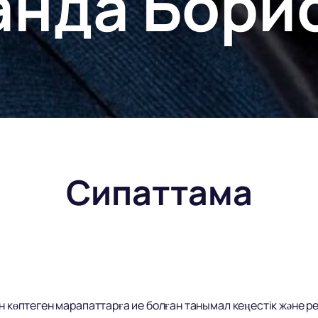
анда Бори
Сипаттама
ін көптеген марапаттарға ие болған танымал кеңестік және р