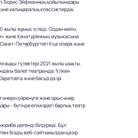
ал. Борис Эйфманның қойылымдары
әне халықаралық классиктердің
жылы жұмыс істеді. Содан кейін,
и» және Хачатурянның музыкасына
анкт-Петербургтегі Кіші опера және
алғашқы түлектері 2021 жылы шықты.
ндағы балет театрында, Үлкен
аратовта және басқа да ірі
 өнерін үйренуге және орыс өнер
ы - бүгінде еліміздегі барлық театр
жірибе дегенді білдіреді. Бұл
тені біздің веб-сайтымыздан қазір