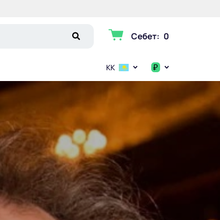
Себет
:
0
₽
KK
$
€
₽