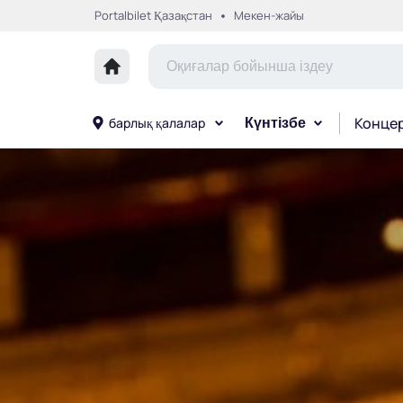
Portalbilet Қазақстан
Мекен-жайы
Конце
барлық қалалар
Күнтізбе