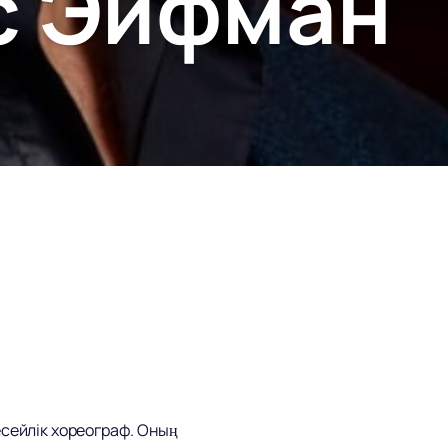
с Эйфман
есейлік хореограф. Оның