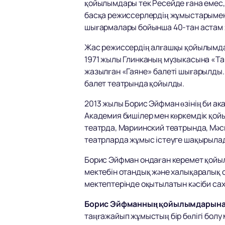
қойылымдары тек Ресейде ғана емес
басқа режиссерлердің жұмыстарымен
шығармалары бойынша 40-тан астам
Жас режиссердің алғашқы қойылымдар
1971 жылы Глинканың музыкасына «Т
жазылған «Гаяне» балеті шығарылды.
балет театрында қойылды.
2013 жылы Борис Эйфман өзінің би ак
Академия бишілер мен көркемдік қо
театрда, Мариинский театрында, Мәск
театрларда жұмыс істеуге шақырыла
Борис Эйфман ондаған керемет қойыл
мектебін отандық және халықаралық с
мектептерінде оқытылатын кәсіби сахна
Борис Эйфманның қойылымдарына
таңғажайып жұмыстың бір бөлігі болу 