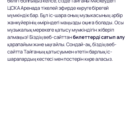
бөлігі болғыңыз келсе, сізде Тайганы Мәскеудегі
ЦСКА Аренада тікелей эфирде көруге бірегей
мүмкіндік бар. Бұл іс-шара оның музыкасының әрбір
жанкүйерінің өміріндегі маңызды оқиға болады. Осы
музыкалық мерекеге қатысу мүмкіндігін жіберіп
алмаңыз! Біздің веб-сайттан
билеттерді сатып алу
қарапайым және ыңғайлы. Сондай-ақ, біздің веб-
сайтта Тайганың қатысуымен өтетін барлық іс-
шаралардың кестесі мен постерін көре аласыз.
Тайганың әрбір қойылымға әкелетін энергиясы мен
құштарлығын сезініп, оның жанкүйерлері үшін
дайындаған ерекше шоуынан ләззат алыңыз.