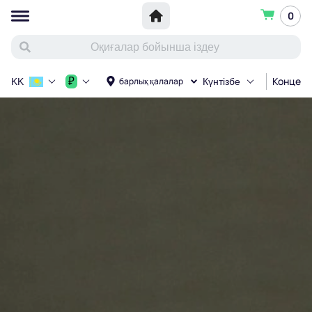
0
Концерт
₽
барлық қалалар
KK
Күнтізбе