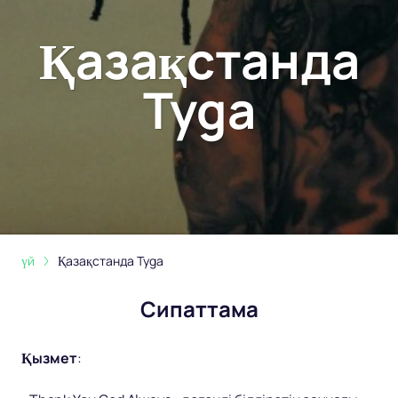
Қазақстанда
Tyga
үй
Қазақстанда Tyga
Сипаттама
Қызмет
: