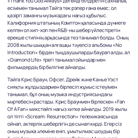
«Thank You God Always» дегенді білдіретін сахналық
есімімен танымал Тайга тек рэпер ғана емес; ол
қазіргі заманғы музыкадағы нағыз құбылыс.
Калифорния штатының Комптон қаласында дүниеге
келген ол хип-хоп пен R&B-ны шебер үйлестіретін
ерекше стилінің арқасында тез танымал болды. Оның
2008 жылы шыққан алғашқы тәуелсіз альбомы «No
Introduction» бірден тыңдаушыларды баурап алды, ал
«Diamond Life» трегі танымал ойындар мен
фильмдердің бір бөлігіне айналды.
Тайга Крис Браун, Офсет, Дрейк және Канье Уэст
сияқты жұлдыздармен бірлесіп жұмыс істеуімен
танымал, бұл оның музыка индустриясындағы
мәртебесін растады. Крис Браунмен бірлескен «Fan
Of A Fan» микстейпі нағыз хитке айналды. 2019 жылы
ол тіпті «Scream: Resurrection» телехикаясында
ойнап, актерлік шеберлігін де сынап көрді. Егер сіз
оның музыка әлеміне еніп, ұмытылмас шоудың бір