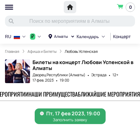
0
Концерт
С
₽
Алматы
RU
Календарь
Главная
Афиша и Билеты
Любовь Успенская
Билеты на концерт Любови Успенской в
Алматы
Дворец Республики (Алматы)
Эстрада
12+
17 фев. 2023
19:00
МЕРОПРИЯТИИ
НАШИ ПРЕИМУЩЕСТВА
БЛИЖАЙШИЕ МЕРОПРИЯТИЯ