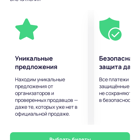
У вас есть уникальная возможность услышать
работы Любови Успенской в живом исполнении.
Подарите себе заряд положительной энергии и
отличного настроения, посетив первоклассное
шоу, подготовленное для вас любимым
исполнителем!
Уникальные
Безопасная 
предложения
защита данн
Находим уникальные
Все платежи про
предложения от
защищённые шлю
организаторов и
не сохраняются 
проверенных продавцов —
в безопасности.
даже те, которых уже нет в
официальной продаже.
Выбрать билеты