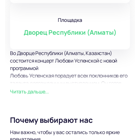
Площадка
Дворец Республики (Алматы)
Во Дворце Республики (Алматы, Казахстан)
состоится концерт Любови Успенской с новой
программой
Любовь Успенская порадует всех поклонников его
таланта долгожданным выступлением. Он готов
поделиться с вами своим прекрасным
Читать дальше...
настроением и подарить удовольствие от любимых
и проверенных временем композиций.
Несмотря на напряженный рабочий график Любови
Почему выбирают нас
Успенской находит время для поисков творческого
вдохновения, общения с родными и близкими, а
Нам важно, чтобы у вас остались только яркие
также на отдых и увлечения.
впечатления