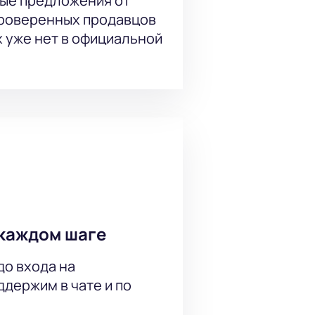
ые предложения от
проверенных продавцов
х уже нет в официальной
каждом шаге
до входа на
держим в чате и по