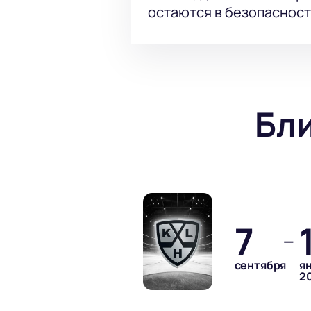
остаются в безопасност
Бл
7
—
сентября
я
2