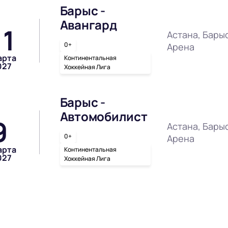
Барыс -
Авангард
11
Астана, Бары
0+
Арена
арта
Континентальная
027
Хоккейная Лига
Барыс -
Автомобилист
9
Астана, Бары
0+
Арена
арта
Континентальная
027
Хоккейная Лига