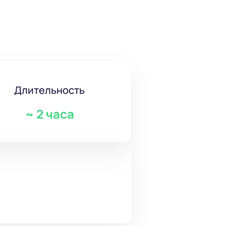
Длительность
~
2 часа