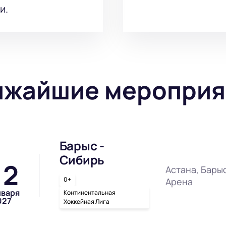
и.
ижайшие мероприя
Барыс -
Сибирь
12
Астана, Бары
0+
Арена
нваря
Континентальная
027
Хоккейная Лига