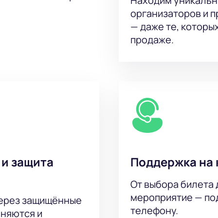
Находим уникальн
организаторов и 
— даже те, которы
продаже.
 и защита
Поддержка на 
От выбора билета 
мероприятие — под
через защищённые
телефону.
аняются и