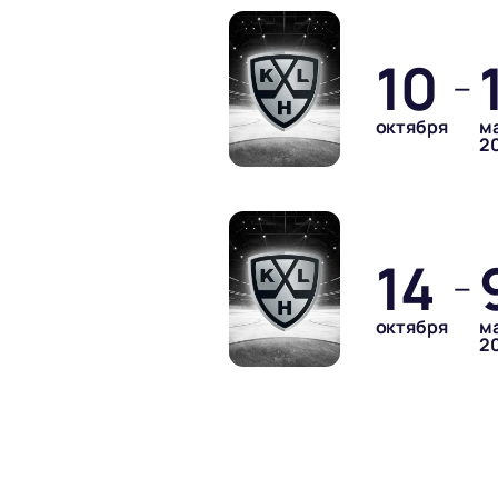
10
—
октября
м
2
14
—
октября
м
2