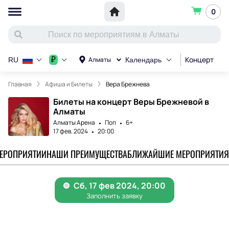
0
Концерт
С
₽
Алматы
RU
Календарь
Главная
Афиша и Билеты
Вера Брежнева
Билеты на концерт Веры Брежневой в
Алматы
Алматы Арена
Поп
6+
17 фев. 2024
20:00
МЕРОПРИЯТИИ
НАШИ ПРЕИМУЩЕСТВА
БЛИЖАЙШИЕ МЕРОПРИЯТИЯ