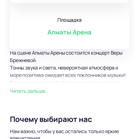
Площадка
Алматы Арена
На сцене Алматы Арены состоится концерт Веры
Брежневой.
Тонны звука и света, невероятная атмосфера и
море позитива ожидает всех поклонников музыки!
В рамках концертной программы прозвучат хиты,
уже хорошо известные поклонникам, а также более
Читать дальше...
свежие композиции, написанные сравнительно
недавно. Концерт пройдет в поддержку недавно
вышедшего альбома.
Почему выбирают нас
Зрителей традиционно ожидает море
музыкального драйва и отличного настроения, а
Нам важно, чтобы у вас остались только яркие
еще возможность вживую услышать любимые хиты
впечатления