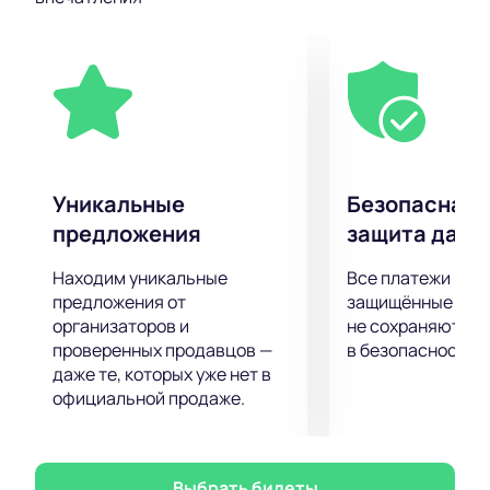
и подпевать им, а также яркое шоу, которое пройдёт
на сцене. Тот, кто уже хотя бы раз бывал на
концерте, подтвердит, что он всегда проходит с
невероятным размахом и запоминается надолго.
Самое передовое световое и звуковое концертное
оборудование позволит вам отчетливо услышать
каждый аккорд и рассмотреть все в малейших
подробностях, независимо от того, как далеко от
Уникальные
Безопасная 
сцены вы находитесь!
предложения
защита данн
Билеты на концерт можно купить на нашем сайте.
Цена указана в электронной схеме концертной
Находим уникальные
Все платежи про
площадки и зависит от категории выбранных мест.
предложения от
защищённые шлю
Не затягивайте с покупкой билетов, ведь шоу
организаторов и
не сохраняются 
проверенных продавцов —
в безопасности.
пользуется большой популярностью.
даже те, которых уже нет в
официальной продаже.
Выбрать билеты