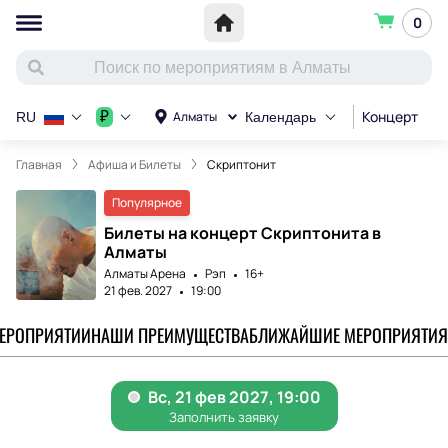
0
Концерт
С
₽
Алматы
RU
Календарь
Главная
Афиша и Билеты
Скриптонит
Популярное
Билеты на концерт Скриптонита в
Алматы
Алматы Арена
Рэп
16+
21 фев. 2027
19:00
МЕРОПРИЯТИИ
НАШИ ПРЕИМУЩЕСТВА
БЛИЖАЙШИЕ МЕРОПРИЯТИЯ