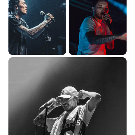
нашем сайте доступна продажу билетов в
танцевальный партер, на трибуны и в VIP-зоны.
Узнать актуальные цены в любых секторах можно
онлайн.
Билеты на Скриптонита в Алматы:
выбор мест и бронь онлайн
Воспользуйтесь нашим сайтом для
покупкой
электронных билетов на концерт Скриптонита
на Алматы Арена 21 февраля 2027 года
.
Выберите места на схеме зала, заполните данных
для заказа и перейдите к оплаты онлайн. Доставка
электронных билетов осуществляется на вашу
почту мгновенно после подтверждения платежа.
Мы гарантируем подлинность всех
пригласительных и помогаем с вопросами
возврата.