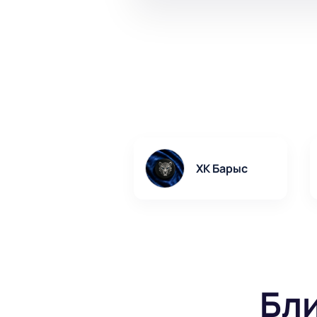
ХК Барыс
Бл