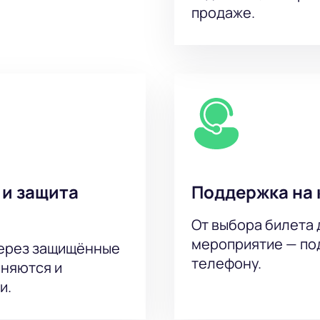
воните нам — это просто и быстро.
продаже.
 арены — от обычных до ВИП-зон;
ожидания;
аявок для компаний;
ля вашего удобства;
 и прозрачные цены на игру;
 выборе мест;
вопросам покупки хоккейных билетов;
и безопасно прямо на нашем сайте.
 и защита
Поддержка на 
От выбора билета 
мероприятие — под
через защищённые
телефону.
аняются и
и.