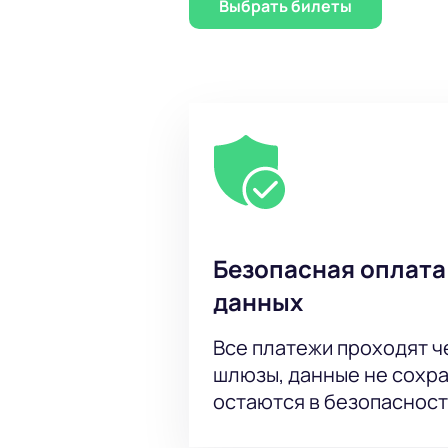
Выбрать билеты
оформите заказ через сайт или поз
Большой выбор мест на схеме
Покупка билетов онлайн без 
Оформление корпоративных з
Заказ билетов по телефону д
Актуальная стоимость билета
Информация о цене сразу при
Быстрая поддержка по всем 
Купить билеты
можно легко 
Безопасная оплата
данных
Все платежи проходят 
шлюзы, данные не сохр
остаются в безопасност