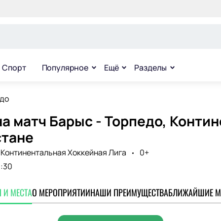
Спорт
Популярное
Ещё
Разделы
едо
а матч Барыс - Торпедо, Конти
стане
Континентальная Хоккейная Лига
0+
9:30
 И МЕСТА
О МЕРОПРИЯТИИ
НАШИ ПРЕИМУЩЕСТВА
БЛИЖАЙШИЕ М