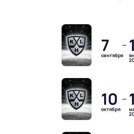
7
—
сентября
я
2
10
—
октября
м
2