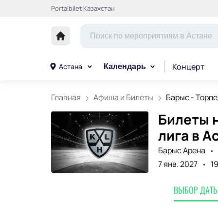
Portalbilet Казахстан
Концерт
Астана
Календарь
Главная
Афиша и Билеты
Барыс - Торп
Билеты н
лига в А
Барыс Арена
7 янв. 2027
1
ВЫБОР ДАТЫ