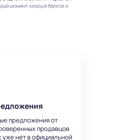
дый момент, каждый бросок и
ия успехов и неудач, но сейчас
ва показывают отличную игру, что
у этими клубами всегда вызывает
а. Здесь созданы все условия для
тью большого события. Простая
 соответствует высоким
редложения
ые предложения от
а онлайн
проверенных продавцов
Игра пройдет по стандартному
х уже нет в официальной
е места на схеме трибун,