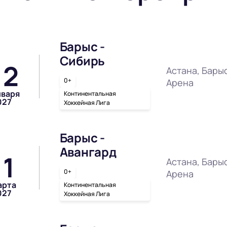
Барыс -
Сибирь
12
Астана, Бары
0+
Арена
нваря
Континентальная
027
Хоккейная Лига
Барыс -
Авангард
11
Астана, Бары
0+
Арена
арта
Континентальная
027
Хоккейная Лига