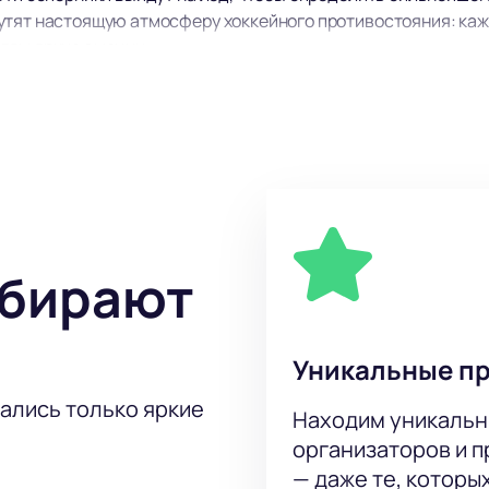
утят настоящую атмосферу хоккейного противостояния: каж
лям яркие эмоции.
клуба — Барыс и Торпедо. У каждой команды есть своя истор
яженным благодаря равным шансам на победу. Оба коллекти
тельной для зрителей любого возраста. Соперничество межд
стка.
ыбирают
лавится удобством и хорошей видимостью с каждого сектор
ью прочувствовал атмосферу хоккейного вечера и стал час
шие места для просмотра игры, а современное оборудование
Уникальные п
тались только яркие
Находим уникальн
ыс - Торпедо. Континентальная хоккейная лиг
организаторов и 
ты на матч Барыс — Торпедо онлайн из любой точки страны. 
— даже те, которы
сывание состоится по расписанию турнира. Выберите удобны