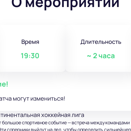
О мероприятии
Время
Длительность
19:30
~
2 часа
ие!
атча могут измениться!
нтинентальная хоккейная лига
т большое спортивное событие — встреча между командами 
Эти соперники выйдут на лед, чтобы определить сильнейшег