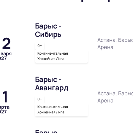
Барыс -
Сибирь
12
Астана, Бары
0+
Арена
нваря
Континентальная
027
Хоккейная Лига
Барыс -
Авангард
11
Астана, Бары
0+
Арена
арта
Континентальная
027
Хоккейная Лига
Барыс -