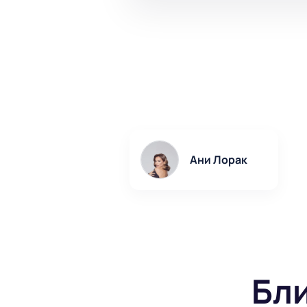
Ани Лорак
Бл