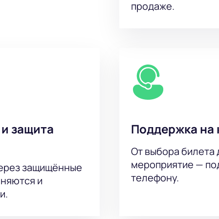
продаже.
 и защита
Поддержка на 
От выбора билета 
мероприятие — под
через защищённые
телефону.
аняются и
и.