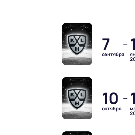
7
—
сентября
я
2
10
—
октября
м
2