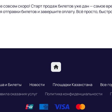
е совсем скоро! Старт продаж билетов уже дан — самое в
 отправки билетов и завершите оплату. Всё просто, быстро
ша и Билеты
Новости
Площадки Казахстана
Все г
авила оказания услуг
Политика конфиденциальности