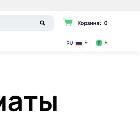
Корзина
:
0
₽
RU
$
€
маты
₽