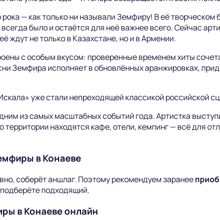
 рока — как только ни называли Земфиру! В её творческом 
 всегда было и остаётся для неё важнее всего. Сейчас арт
ё ждут не только в Казахстане, но и в Армении.
оены с особым вкусом: проверенные временем хиты сочет
сни Земфира исполняет в обновлённых аранжировках, при
Искала» уже стали непреходящей классикой российской сц
дним из самых масштабных событий года. Артистка выступ
 территории находятся кафе, отели, кемпинг — всё для отл
емфиры в Конаеве
вно, соберёт аншлаг. Поэтому рекомендуем заранее
приоб
 подберёте подходящий.
иры в Конаеве онлайн