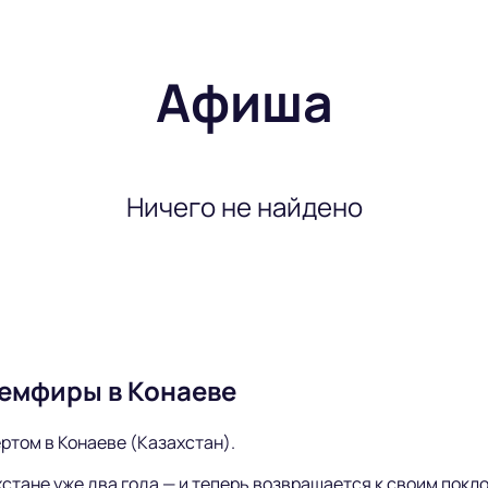
Афиша
Ничего не найдено
Земфиры в Конаеве
том в Конаеве (Казахстан).
стане уже два года — и теперь возвращается к своим покл