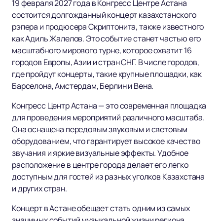
19 февраля 2027 года в Конгресс Центре Астана
состоится долгожданный концерт казахстанского
рэпера и продюсера Скриптонита, также известного
как Адиль Жалелов. Это событие станет частью его
масштабного мирового турне, которое охватит 16
городов Европы, Азии и стран СНГ. В числе городов,
где пройдут концерты, такие крупные площадки, как
Барселона, Амстердам, Берлин и Вена.
Конгресс Центр Астана — это современная площадка
для проведения мероприятий различного масштаба.
Она оснащена передовым звуковым и световым
оборудованием, что гарантирует высокое качество
звучания и яркие визуальные эффекты. Удобное
расположение в центре города делает его легко
доступным для гостей из разных уголков Казахстана
и других стран.
Концерт в Астане обещает стать одним из самых
значимых событий музыкальной жизни региона.