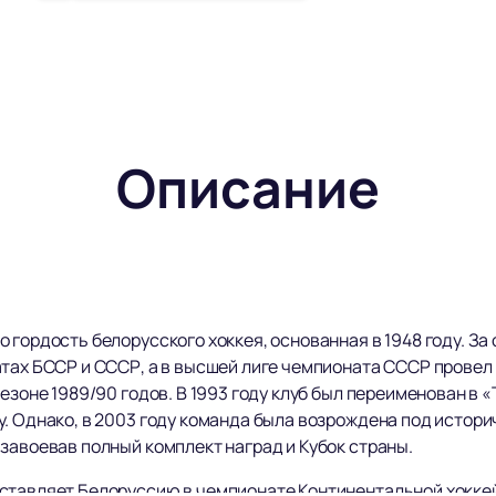
Описание
о гордость белорусского хоккея, основанная в 1948 году. 
тах БССР и СССР, а в высшей лиге чемпионата СССР провел 
езоне 1989/90 годов. В 1993 году клуб был переименован в 
у. Однако, в 2003 году команда была возрождена под истор
завоевав полный комплект наград и Кубок страны.
ставляет Белоруссию в чемпионате Континентальной хоккей