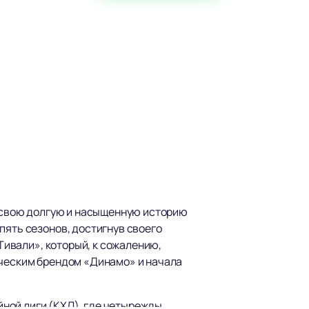
За свою долгую и насыщенную историю
пять сезонов, достигнув своего
«Тивали», который, к сожалению,
ическим брендом «Динамо» и начала
ной лиги (КХЛ), где четырежды