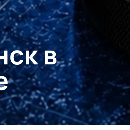
ск в
е