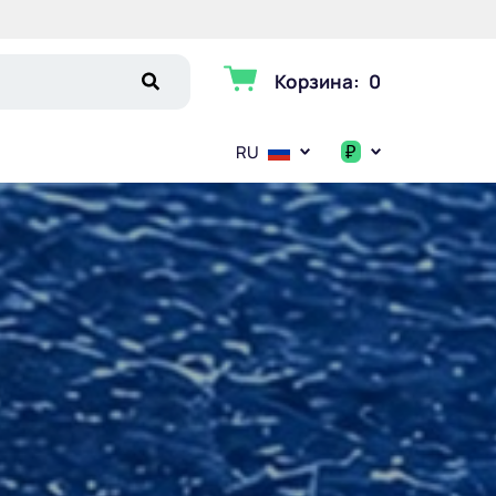
Корзина
:
0
₽
RU
$
€
₽