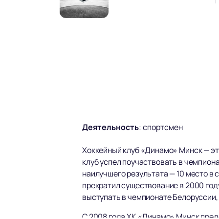
Деятельность
:
спортсмен
Хоккейный клуб «Динамо» Минск — эт
клуб успел поучаствовать в чемпиона
наилучшего результата — 10 место в с
прекратил существование в 2000 год
выступать в чемпионате Белоруссии, 
С 2008 года ХК «Динамо» Минск пред