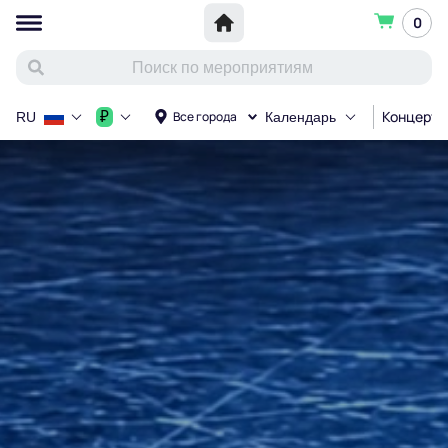
0
Концерт
₽
Все города
RU
Календарь