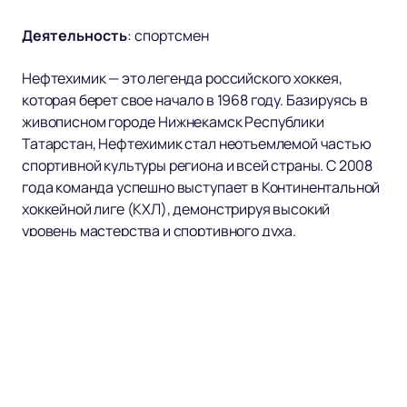
Деятельность
:
спортсмен
Нефтехимик — это легенда российского хоккея,
которая берет свое начало в 1968 году. Базируясь в
живописном городе Нижнекамск Республики
Татарстан, Нефтехимик стал неотъемлемой частью
спортивной культуры региона и всей страны. С 2008
года команда успешно выступает в Континентальной
хоккейной лиге (КХЛ), демонстрируя высокий
уровень мастерства и спортивного духа.
Нефтехимик — это не просто хоккейный клуб, это
целая эпоха, вписанная в историю отечественного
хоккея. Клуб славится своей преданностью
традициям и стремлением к инновациям. За годы
своего существования Нефтехимик воспитал
множество талантливых игроков, которые
прославили российский хоккей на международной